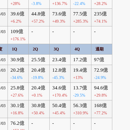
+28%
-3.8%
+136.7%
-22.4%
+28.2%
39.6億
44.8億
73.6億
77.5億
235億
/03
+6.2%
+57.2%
+49.3%
+285.3%
+74.1%
109億
-
-
-
-
/03
+176.1%
度
1Q
2Q
3Q
4Q
通期
30.9億
25.5億
23.4億
17.2億
97億
/03
20.2億
20.4億
12.8億
19.4億
72.9億
/03
-34.6%
-19.8%
-45.3%
+13%
-24.9%
25.8億
20.4億
34.6億
13.7億
94.6億
/03
+27.6%
+0.1%
+170.4%
-29.5%
+29.8%
30.1億
30.8億
50.4億
56.3億
168億
/03
+16.8%
+50.4%
+45.4%
+310.9%
+77.2%
76.2億
-
-
-
-
/03