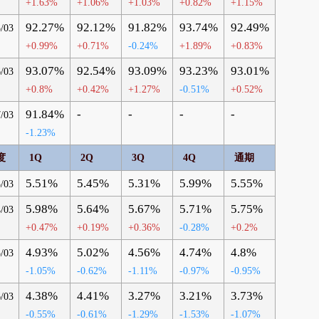
+1.63%
+1.06%
+1.03%
+0.82%
+1.15%
92.27%
92.12%
91.82%
93.74%
92.49%
/03
+0.99%
+0.71%
-0.24%
+1.89%
+0.83%
93.07%
92.54%
93.09%
93.23%
93.01%
/03
+0.8%
+0.42%
+1.27%
-0.51%
+0.52%
91.84%
-
-
-
-
/03
-1.23%
度
1Q
2Q
3Q
4Q
通期
5.51%
5.45%
5.31%
5.99%
5.55%
/03
5.98%
5.64%
5.67%
5.71%
5.75%
/03
+0.47%
+0.19%
+0.36%
-0.28%
+0.2%
4.93%
5.02%
4.56%
4.74%
4.8%
/03
-1.05%
-0.62%
-1.11%
-0.97%
-0.95%
4.38%
4.41%
3.27%
3.21%
3.73%
/03
-0.55%
-0.61%
-1.29%
-1.53%
-1.07%