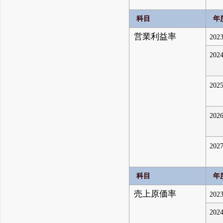
科目
年
営業利益率
2023
2024
2025
2026
2027
科目
年
売上原価率
2023
2024