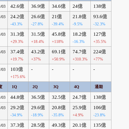
42.6億
36.9億
34.6億
24億
138億
/03
24.2億
26.6億
21億
21.8億
93.6億
/03
-43.3%
-27.8%
-39.4%
-9.5%
-32.3%
31.3億
31.5億
45.8億
18.2億
127億
/03
+29.3%
+18.4%
+118%
-16.3%
+35.5%
37.4億
43.2億
69.1億
74.7億
224億
/03
+19.7%
+37%
+50.9%
+310.3%
+77%
103億
-
-
-
-
/03
+175.6%
度
1Q
2Q
3Q
4Q
通期
44.8億
36.5億
32.5億
24.7億
138億
/03
29.2億
29.6億
20.8億
25.9億
106億
/03
-34.9%
-18.9%
-35.8%
+4.9%
-23.8%
37.3億
28.5億
49.3億
20.1億
135億
/03