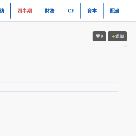
績
四半期
財務
CF
資本
配当
0
追加