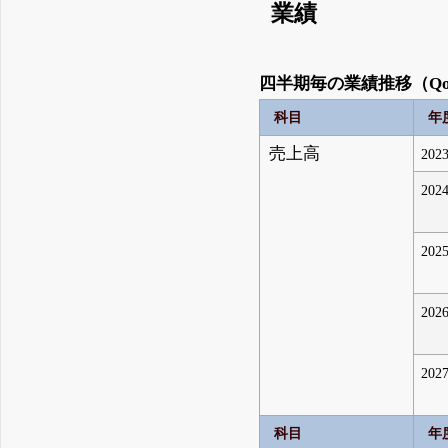
業績
四半期毎の業績推移（Qo
科目
年
売上高
2023
2024
2025
2026
2027
科目
年