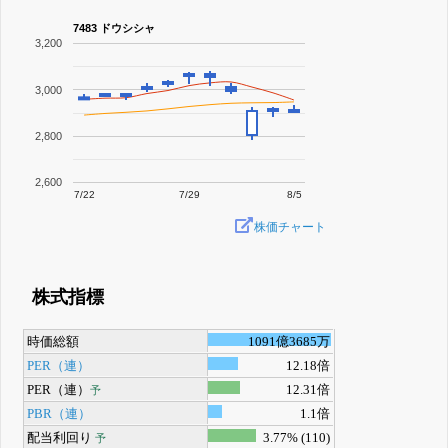
7483 ドウシシャ
3,200
3,000
2,800
2,600
7/22
7/29
8/5
株価チャート
株式指標
時価総額
1091億3685万
PER（連）
12.18倍
PER（連）
12.31倍
予
PBR（連）
1.1倍
配当利回り
3.77% (110)
予