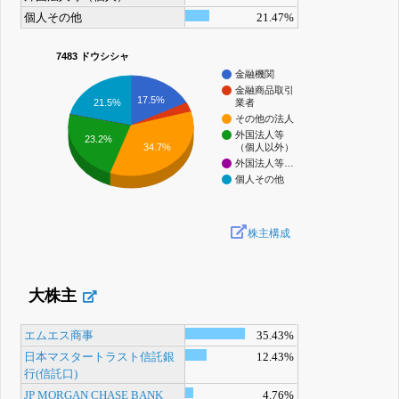
個人その他
21.47%
7483 ドウシシャ
金融機関
金融商品取引
17.5%
21.5%
業者
その他の法人
外国法人等
23.2%
34.7%
（個人以外）
外国法人等…
個人その他
株主構成
大株主
エムエス商事
35.43%
日本マスタートラスト信託銀
12.43%
行(信託口)
JP MORGAN CHASE BANK
4.76%