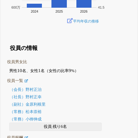
600万
41.5
2024
2025
2026
平均年収の推移
役員の情報
役員男女比
10
1
9
男性
名、女性
名（女性の比率
%）
役員一覧
（会長）野村正治
（社長）野村正幸
（副社）金原利根里
（常務）松本崇裕
（常務）小栁伸成
役員 残り6名
役員報酬