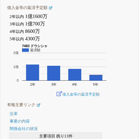
借入金等の返済予定額
1億1600万
2年以内
1億700万
3年以内
8600万
4年以内
4300万
5年以内
7483 ドウシシャ
返済額
2億
1億
0
2年
3年
4年
5年
借入金等の返済予定額
有報主要リンク
沿革
事業の内容
関係会社の状況
主要項目 残り13件