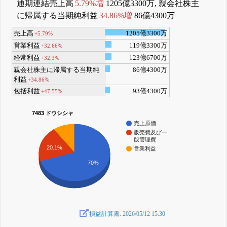
通期連結売上高
5.79%増
1205億3300万, 親会社株主
に帰属する当期純利益
34.86%増
86億4300万
売上高
1205億3300万
+5.79%
営業利益
119億3300万
+32.66%
経常利益
123億6700万
+32.3%
親会社株主に帰属する当期純
86億4300万
利益
+34.86%
包括利益
93億4300万
+47.55%
7483 ドウシシャ
売上原価
販売費及び一
般管理費
20.1%
営業利益
70%
損益計算書: 2026/05/12 15:30