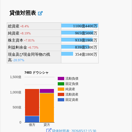
貸借対照表
総資産
1106億4400万
+8.4%
純資産
965億5000万
+8.19%
株主資本
933億1900万
+7.81%
利益剰余金
839億5300万
+6.73%
現金及び現金同等物の残
354億1800万
高
-20.97%
7483 ドウシシャ
1,500億
流動負債
固定負債
純資産
1,000億
流動資産
固定資産
500億
0
借方
貸方
貸借対照表: 2026/05/12 15:30