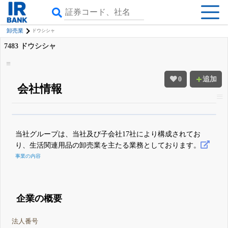
卸売業
ドウシシャ
7483
ドウシシャ
0
追加
会社情報
β版IRBANKでは、
8月24日まで完全無料
四半期業績・決算の進捗
がさらに
詳しく見られる
無料でβ版をはじめる
当社グループは、当社及び子会社17社により構成されてお
登録すると永久30%OFFと米株版の先行利用も付きます
り、生活関連用品の卸売業を主たる業務としております。
事業の内容
企業の概要
法人番号