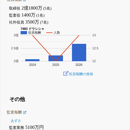
2億1800万
取締役
(5名)
1400万
監査役
(1名)
3500万
社外役員
(7名)
7483 ドウシシャ
役員報酬
人数
3億
13
2.5億
12.5
2億
12
2024
2025
2026
役員報酬の推移
その他
監査報酬
あずさ
5100万円
監査業務