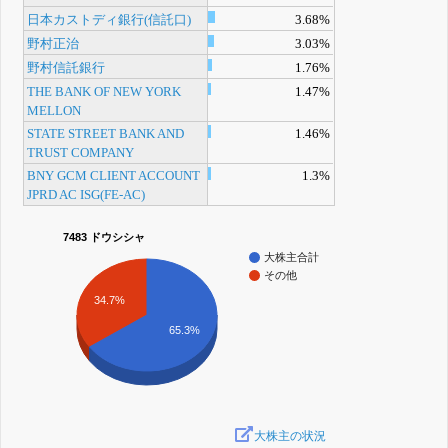
日本カストディ銀行(信託口)
3.68%
野村正治
3.03%
野村信託銀行
1.76%
THE BANK OF NEW YORK
1.47%
MELLON
STATE STREET BANK AND
1.46%
TRUST COMPANY
BNY GCM CLIENT ACCOUNT
1.3%
JPRD AC ISG(FE-AC)
7483 ドウシシャ
大株主合計
その他
34.7%
65.3%
大株主の状況