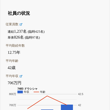
社員の状況
従業員数
1,237名
連結
(臨時425名)
826名
単体
(臨時97名)
平均勤続年数
12.75年
平均年齢
42歳
平均年収
706万円
7483 ドウシシャ
年収
年齢
800万
42.5
700万
42