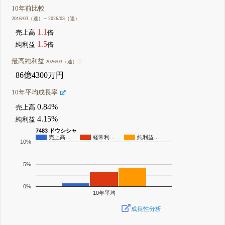
10年前比較
2016/03（連）～2026/03（連）
1.1
売上高
倍
1.5
純利益
倍
最高純利益
2026/03（連）
86億4300万円
10年平均成長率
0.84%
売上高
4.15%
純利益
7483 ドウシシャ
売上高…
経常利…
純利益…
10%
5%
0%
10年平均
成長性分析