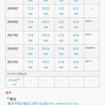
損益
損益
損益
損益
2019/02
-
7/13
10/15
1/11
4/12
損益
損益
損益
損益
2018/02
7/14
10/13
1/12
4/13
配当
#10
損益
損益
損益
損益
2017/02
7/14
10/14
1/13
4/14
配当
#11
損益
損益
損益
損益
2016/02
7/14
10/14
1/14
4/14
株主優待
#12
損益
損益
損益
損益
2015/02
7/15
10/15
1/14
4/14
修正
#13
損益
損益
損益
損益
2014年2月期以前
#14
2014/02
-
-
-
-
-
損益
備考
#1
配当
配当予想の修正に関するお知らせ
（2026年1月14日 15:30）