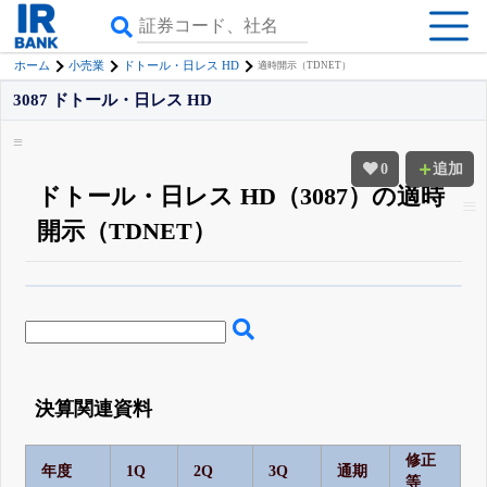
ホーム
小売業
ドトール・日レス HD
適時開示（TDNET）
3087 ドトール・日レス HD
0
追加
ドトール・日レス HD（3087）の適時
開示（TDNET）
β版IRBANKでは、
8月24日まで完全無料
四半期業績・決算の進捗
がさらに
詳しく見られる
無料でβ版をはじめる
登録すると永久30%OFFと米株版の先行利用も付きます
決算関連資料
修正
年度
1Q
2Q
3Q
通期
等