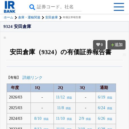
ホーム
倉庫・運輸関連
安田倉庫
有価証券報告書
9324 安田倉庫
0
追加
安田倉庫（9324）の有価証券報告書
β版IRBANKでは、
8月24日まで完全無料
四半期業績・決算の進捗
がさらに
詳しく見られる
無料でβ版をはじめる
【有報】
詳細リンク
登録すると永久30%OFFと米株版の先行利用も付きます
年度
1Q
2Q
3Q
通期
2026/03
-
-
11/12
6/19
損益
損益
2025/03
-
-
11/8
6/24
損益
損益
2024/03
8/10
11/10
2/9
6/26
損益
損益
損益
損益