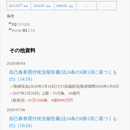
#2
2011/03
-
-
2010/03
2009/03
損益
損益
損益
備考
#1
1Q
11/1
訂正
#2
3Q
2/14
2011/03
その他資料
2026/08/04
自己株券買付状況報告書(法24条の6第1項に基づくも
の)（14:19）
取締役会(2026年2月16日)での決議状況(取得期間2026年3月4日
～2027年2月26日) 上限：55万株、10億円
（取得済）
41万3300株
、
9億9996万円
2026/07/06
自己株券買付状況報告書(法24条の6第1項に基づくも
の)（10:24）