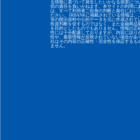
る情報に基づいて発生したいかなる損害につ
切の責任を負いかねます。本サイトの利用に
は、すべて利用者ご自身の判断と責任におい
ださい。 IRBANKに掲載されている情報は
等の開示資料や公的データを元に作成されて
投資判断を促すものではなく、また金融商品
を目的としたものでもありません。情報の正
性には十分配慮しておりますが、内容に誤り
性や、最新情報が反映されていない場合があ
社はその内容の正確性・完全性を保証するも
ません。