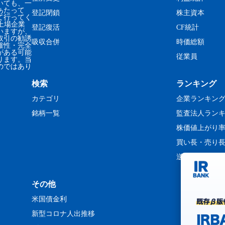
いても、一
あたって
登記閉鎖
株主資本
て行ってく
、上場企業
登記復活
CF統計
いますが、
取引の勧誘
吸収合併
時価総額
確性・完全
がある可能
従業員
ります。当
のではあり
検索
ランキング
カテゴリ
企業ランキン
銘柄一覧
監査法人ラン
株価値上がり
買い長・売り
逆日歩ランキ
その他
米国債金利
新型コロナ人出推移