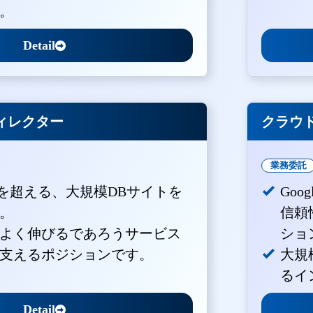
。
Detail
ィレクター
クラウド
業務委託
PVを超える、大規模DBサイトを
Goo
。
信頼
よく伸びるであろうサービス
ショ
支えるポジションです。
大規
るイ
Detail