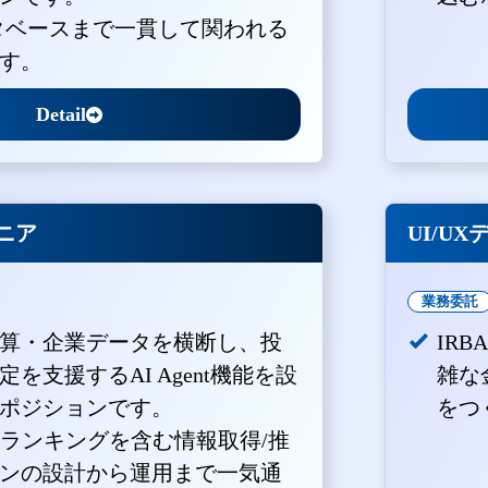
ータベースまで一貫して関われる
す。
Detail
ジニア
UI/U
業務委託
算・企業データを横断し、投
IR
を支援するAI Agent機能を設
雑な
ポジションです。
をつ
・ランキングを含む情報取得/推
ンの設計から運用まで一気通