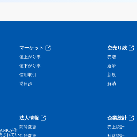
。
マーケット
空売り残
値上がり率
売増
値下がり率
返済
信用取引
新規
逆日歩
解消
法人情報
企業統計
商号変更
売上統計
ANKが作
載されてい
住所変更
利益統計