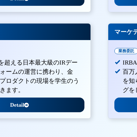
マーケ
業務委託
Vを超える日本最大級のIRデー
IR
ォームの運営に携わり、金
百万
プロダクトの現場を学生のう
を知
きます。
グを
Detail