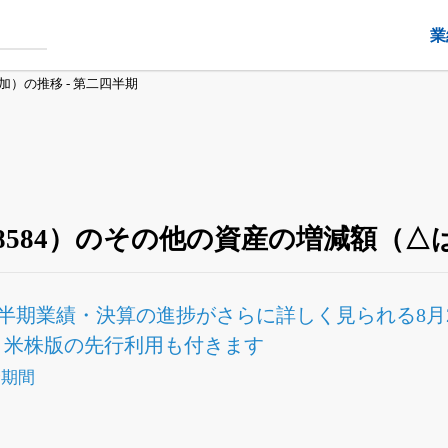
業
）の推移 - 第二四半期
584）のその他の資産の増減額（△は
半期業績・決算の進捗
がさらに詳しく見られる
8
Fと米株版の先行利用も付きます
全期間