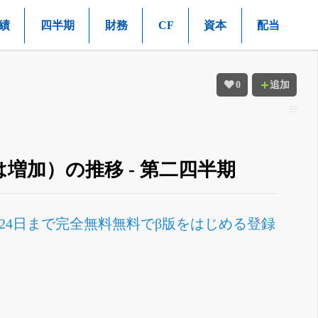
績
四半期
財務
CF
資本
配当
0
追加
増加）の推移 - 第二四半期
月24日まで完全無料
無料でβ版をはじめる
登録