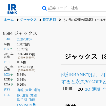
ホーム
ジャックス
勘定科目
その他の資産の増減額（△は増加
8584 ジャックス
8584
2026/08/07
時価
1687億円
PER
16.77倍
予
2010年
3.94-18.75倍
ジャックス（8
以降
（2010-2026年）
PBR
0.56倍
2010年
0.23-0.99倍
以降
（2010-2026年）
β版IRBANKでは、
四
配当
5.34%
予
ROE
3.34%
予
すると永久30%OF
ROA
0.26%
予
【期間】
2Q
3Q
通期
資料
有報
大量
適時
Link
IR
決算
業績
四半期
価値
CSV,JSON