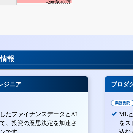
-208億6400万
用情報
ンジニア
プロダ
業務委託
積したファイナンスデータとAI
ML
て、投資の意思決定を加速さ
をス
ンです。
込む