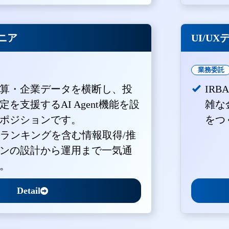
ジニア
UI/U
業務委託
算・企業データを横断し、投
IR
を支援するAI Agent機能を設
雑な
ポジションです。
をつ
・ランキングを含む情報取得/推
ンの設計から運用まで一気通
。
Detail