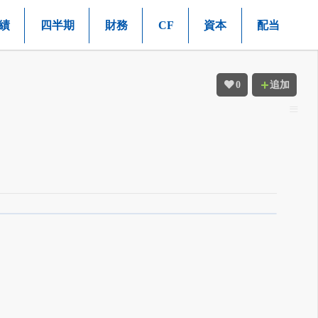
績
四半期
財務
CF
資本
配当
0
追加