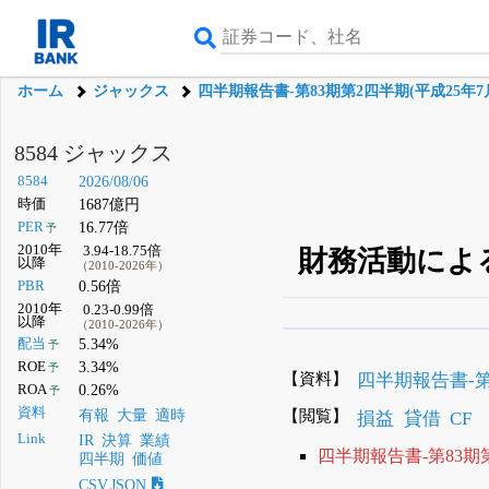
ホーム
ジャックス
四半期報告書-第83期第2四半期(平成25年7月
8584 ジャックス
8584
2026/08/06
時価
1687億円
PER
16.77倍
予
2010年
3.94-18.75倍
財務活動によ
以降
（2010-2026年）
PBR
0.56倍
2010年
0.23-0.99倍
以降
（2010-2026年）
β版IRBANKでは、
8月
配当
5.34%
予
ROE
3.34%
予
無料
【資料】
四半期報告書-第8
ROA
0.26%
予
登録すると永久30%
資料
【閲覧】
有報
大量
適時
損益
貸借
CF
Link
IR
決算
業績
四半期報告書-第83期第
四半期
価値
CSV,JSON