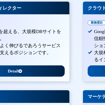
ィレクター
クラウド
業務委託
PVを超える、大規模DBサイトを
Goo
。
信頼
よく伸びるであろうサービス
ショ
支えるポジションです。
大規
るイ
Detail
マーケ