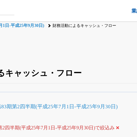
業
1日-平成25年9月30日)
財務活動によるキャッシュ・フロー
るキャッシュ・フロー
四半期業績・決算の進捗
がさらに詳しく見られる
24日まで完全無料
でβ版をはじめる
3期第2四半期(平成25年7月1日-平成25年9月30日)
OFFと米株版の先行利用も付きます
2四半期(平成25年7月1日-平成25年9月30日)で絞込み