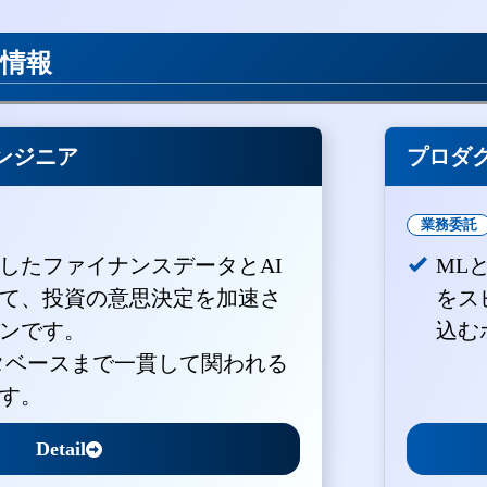
用情報
ンジニア
プロダ
業務委託
積したファイナンスデータとAI
ML
て、投資の意思決定を加速さ
をス
ンです。
込む
ータベースまで一貫して関われる
す。
Detail