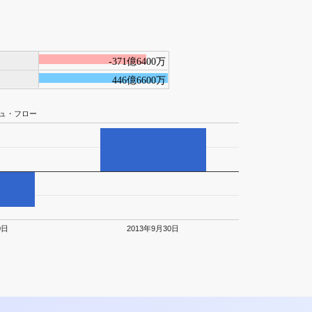
-371億6400万
446億6600万
ュ・フロー
0日
2013年9月30日