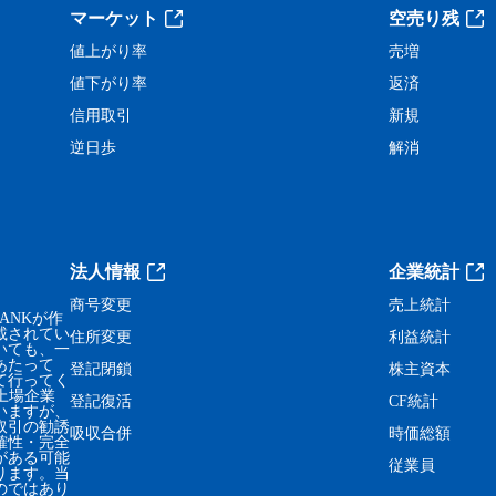
。
マーケット
空売り残
値上がり率
売増
値下がり率
返済
信用取引
新規
逆日歩
解消
法人情報
企業統計
商号変更
売上統計
ANKが作
載されてい
住所変更
利益統計
いても、一
あたって
登記閉鎖
株主資本
て行ってく
、上場企業
登記復活
CF統計
いますが、
取引の勧誘
吸収合併
時価総額
確性・完全
がある可能
従業員
ります。当
のではあり