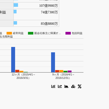
107億9900万
利益
74億7300万
85億8800万
益
経常利益
親会社株主に帰属す…
包括利益
る当期利益
12ヶ月（2015/4/1～
9ヶ月（2016/4/1～
2016/3/31）
2016/12/31）