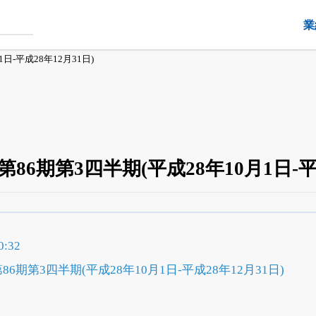
業
日-平成28年12月31日)
86期第3四半期(平成28年10月1日-平成
四半期業績・決算の進捗
がさらに詳しく見られる
24日まで完全無料
でβ版をはじめる
:32
OFFと米株版の先行利用も付きます
6期第3四半期(平成28年10月1日-平成28年12月31日)