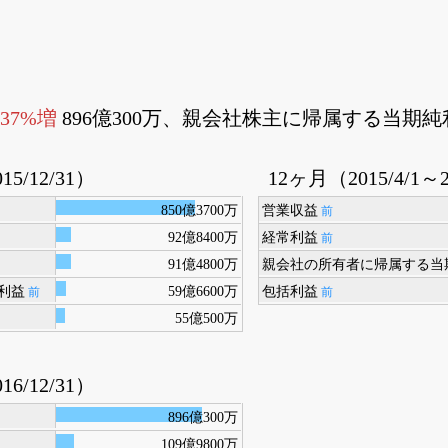
.37%増
896億300万、親会社株主に帰属する当期純
15/12/31）
12ヶ月（2015/4/1～2
850億3700万
営業収益
前
92億8400万
経常利益
前
91億4800万
親会社の所有者に帰属する当
利益
59億6600万
包括利益
前
前
55億500万
16/12/31）
896億300万
109億9800万