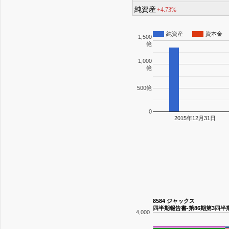
純資産
+4.73%
純資産
資本金
1,500
億
1,000
億
500億
0
2015年12月31日
8584 ジャックス
四半期報告書-第86期第3四半期(
4,000