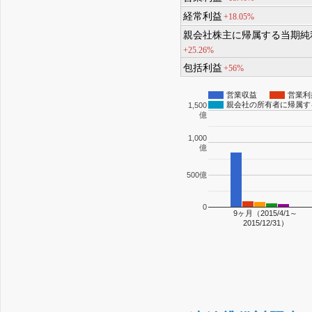
経常利益
+18.05%
親会社株主に帰属する当期純
+25.26%
包括利益
+56%
営業収益
営業利
親会社の所有者に帰属す
1,500
億
1,000
億
500億
0
9ヶ月（2015/4/1～
2015/12/31）