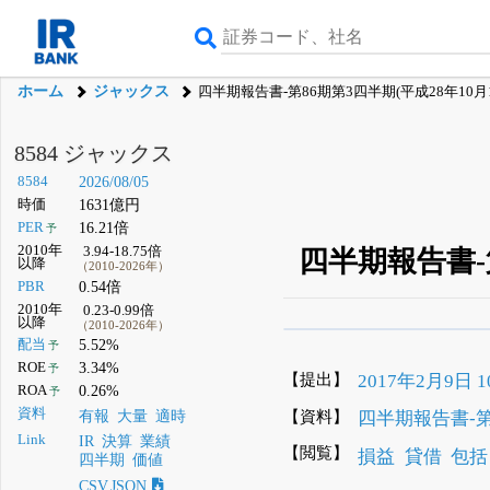
ホーム
ジャックス
四半期報告書-第86期第3四半期(平成28年10月1
8584 ジャックス
8584
2026/08/05
時価
1631億円
PER
16.21倍
予
2010年
3.94-18.75倍
四半期報告書-第
以降
（2010-2026年）
PBR
0.54倍
2010年
0.23-0.99倍
以降
（2010-2026年）
β版IRBANKでは、
8月
配当
5.52%
予
ROE
3.34%
予
無料
【提出】
2017年2月9日 10
ROA
0.26%
予
登録すると永久30%
資料
【資料】
四半期報告書-第8
有報
大量
適時
Link
IR
決算
業績
【閲覧】
損益
貸借
包括
四半期
価値
CSV,JSON