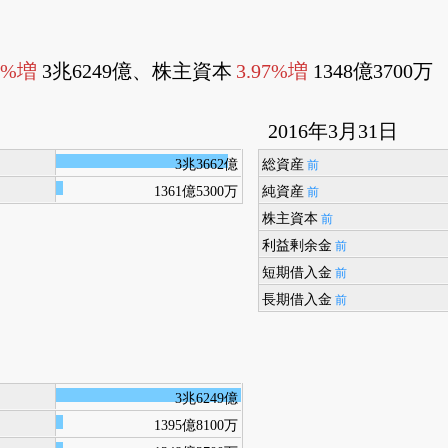
5%増
3兆6249億、株主資本
3.97%増
1348億3700万
2016年3月31日
3兆3662億
総資産
前
1361億5300万
純資産
前
株主資本
前
利益剰余金
前
短期借入金
前
長期借入金
前
3兆6249億
1395億8100万