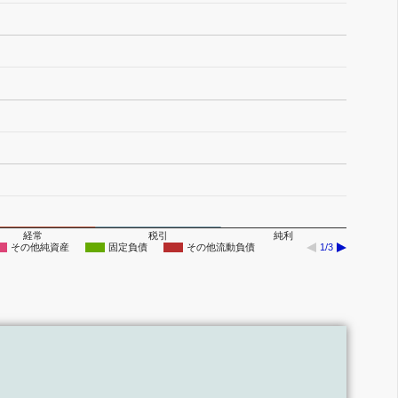
経常
税引
純利
その他純資産
固定負債
その他流動負債
1/3