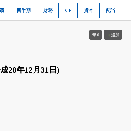
績
四半期
財務
CF
資本
配当
0
追加
28年12月31日)