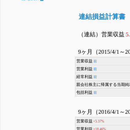
連結損益計算書
（連結）営業収益
5
9ヶ月（2015/4/1～20
営業収益
前
営業利益
前
経常利益
前
親会社株主に帰属する当期純
包括利益
前
9ヶ月（2016/4/1～20
営業収益
+5.37%
営業利益
+18.46%