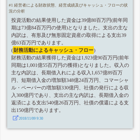
#1 経営者による財政状態、経営成績及びキャッシュ・フローの状
況の分析
投資活動の結果使用した資金は39億80百万円(前年同
期は73億84百万円の使用)となりました。支出の主な
内訳は、有形及び無形固定資産の取得による支出39
億63百万円であります。
(
財務活動によるキャッシュ・フロー
)
財務活動の結果獲得した資金は1,923億90百万円(前年
同期は1,001億55百万円の獲得)となりました。収入の
主な内訳は、長期借入れによる収入1,657億89百万
円、短期借入金の増加額348億24百万円、コマーシャ
ル・ペーパーの増加額330億円、社債の発行による収
入300億円であり、支出の主な内訳は、長期借入金の
返済による支出540億26百万円、社債の償還による支
出150億円であります。
2018/11/09 9:30