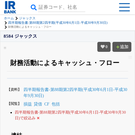
ホーム
ジャックス
四半期報告書-第88期第2四半期(平成30年6月1日-平成30年9月30日)
財務活動によるキャッシュ・フロー
8584 ジャックス
0
追加
財務活動によるキャッシュ・フロー
β版IRBANKでは、
8月24日まで完全無料
四半期業績・決算の進捗
がさらに
詳しく見られる
無料でβ版をはじめる
【資料】
四半期報告書-第88期第2四半期(平成30年6月1日-平成30
登録すると永久30%OFFと米株版の先行利用も付きます
年9月30日)
【閲覧】
損益
貸借
CF
包括
四半期報告書-第88期第2四半期(平成30年6月1日-平成30年9月30
日)で絞込み