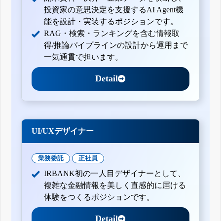
投資家の意思決定を支援するAI Agent機
能を設計・実装するポジションです。
RAG・検索・ランキングを含む情報取
得/推論パイプラインの設計から運用まで
一気通貫で担います。
Detail
UI/UXデザイナー
業務委託
正社員
IRBANK初の一人目デザイナーとして、
複雑な金融情報を美しく直感的に届ける
体験をつくるポジションです。
Detail