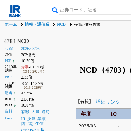
ホーム
情報・通信業
NCD
有価証券報告書
4783 NCD
4783
2026/08/05
時価
202億円
PER
10.76倍
予
2010年
赤字
-181.43倍
NCD（478
以降
（2010-2026年）
PBR
2.33倍
2010年
0.51-14.84倍
以降
（2010-2026年）
β版IRBANKでは、
8月
配当
4.93%
予
ROE
21.61%
予
無料
【有報】
詳細リンク
ROA
10.84%
予
登録すると永久30%
資料
有報
大量
適時
年度
1Q
Link
IR
決算
業績
四半期
価値
2026/03
-
CSV,JSON