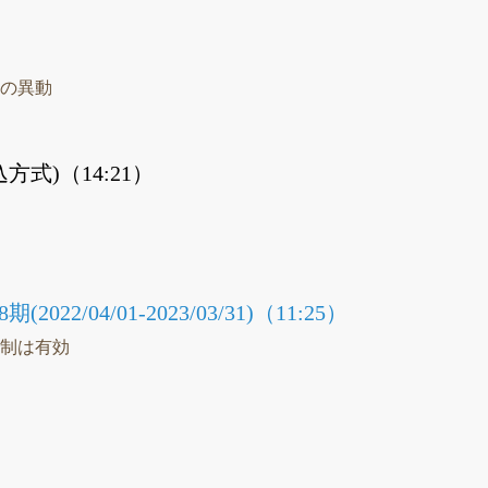
）
社の異動
式)（14:21）
）
議
22/04/01-2023/03/31)（11:25）
統制は有効
）
議