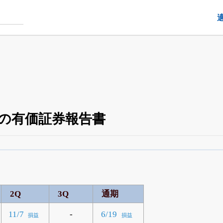
3）の有価証券報告書
四半期業績・決算の進捗
がさらに詳しく見られる
24日まで完全無料
でβ版をはじめる
OFFと米株版の先行利用も付きます
2Q
3Q
通期
-
11/7
6/19
損益
損益