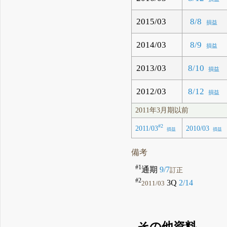
2015/03
8/8
損益
2014/03
8/9
損益
2013/03
8/10
損益
2012/03
8/12
損益
2011年3月期以前
#2
2011/03
2010/03
損益
損益
備考
#1
通期
9/7
訂正
#2
3Q
2/14
2011/03
その他資料