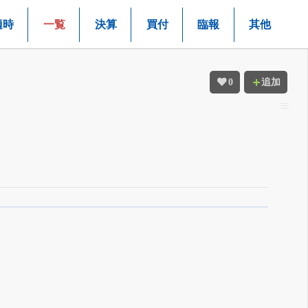
適時
一覧
決算
買付
臨報
其他
0
追加