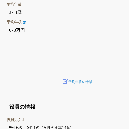
平均年齢
37.3歳
平均年収
678万円
平均年収の推移
役員の情報
役員男女比
6
1
14
男性
名、女性
名（女性の比率
%）