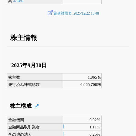
高
-6.04%
貸借対照表: 2025/12/22 13:48
株主情報
2025年9月30日
株主数
1,865名
発行済み株式総数
6,965,700株
株主構成
金融機関
0.02%
金融商品取引業者
1.11%
その他の法人
0.25%