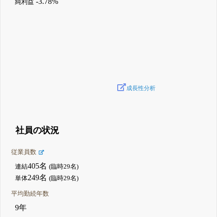
-3.78%
純利益
成長性分析
社員の状況
従業員数
405名
連結
(臨時29名)
249名
単体
(臨時29名)
平均勤続年数
9年