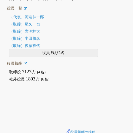
役員一覧
（代表）河端伸一郎
（取締）尾久一也
（取締）岩渕桂太
（取締）半田勝彦
（取締）後藤祥代
役員 残り2名
役員報酬
7123万
取締役
(4名)
1803万
社外役員
(6名)
役員報酬の推移