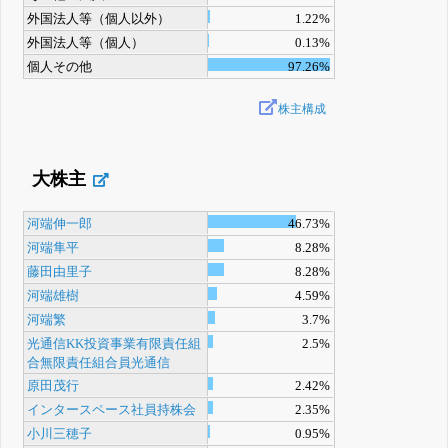
外国法人等（個人以外）
1.22%
外国法人等（個人）
0.13%
個人その他
97.26%
株主構成
大株主
河端伸一郎
46.73%
河端隼平
8.28%
藤田由里子
8.28%
河端雄樹
4.59%
河端繁
3.7%
光通信KK投資事業有限責任組
2.5%
合無限責任組合員光通信
原田茂行
2.42%
インタースペース社員持株会
2.35%
小川三穂子
0.95%