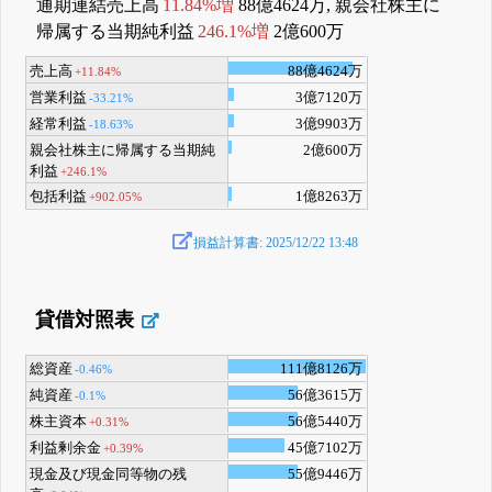
通期連結売上高
11.84%増
88億4624万, 親会社株主に
帰属する当期純利益
246.1%増
2億600万
売上高
88億4624万
+11.84%
営業利益
3億7120万
-33.21%
経常利益
3億9903万
-18.63%
親会社株主に帰属する当期純
2億600万
利益
+246.1%
包括利益
1億8263万
+902.05%
損益計算書: 2025/12/22 13:48
貸借対照表
総資産
111億8126万
-0.46%
純資産
56億3615万
-0.1%
株主資本
56億5440万
+0.31%
利益剰余金
45億7102万
+0.39%
現金及び現金同等物の残
55億9446万