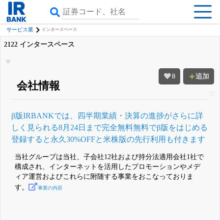
サービス業
インタースペース
2122
インタースペース
0
追加
会社情報
β版IRBANKでは、
四半期業績・決算の進捗
がさらに詳
しく見られる
8月24日まで完全無料
無料でβ版をはじめる
登録すると永久30%OFFと米株版の先行利用も付きます
当社グループは当社、子会社12社および持分法適用会社1社で
構成され、インターネットを活用したプロモーションやメデ
ィア運営およびこれらに附随する事業をおこなっておりま
す。
事業の内容