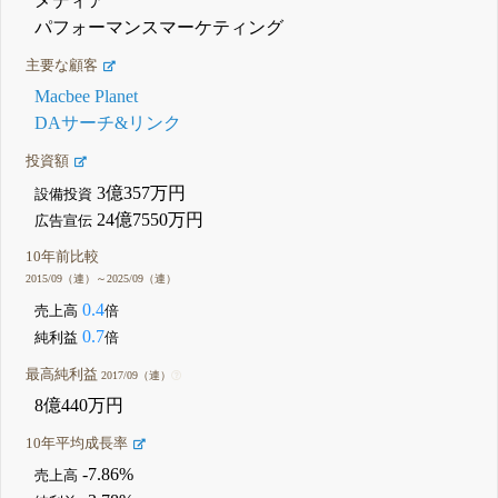
メディア
パフォーマンスマーケティング
主要な顧客
Macbee Planet
DAサーチ&リンク
投資額
3億357万円
設備投資
24億7550万円
広告宣伝
10年前比較
2015/09（連）～2025/09（連）
0.4
売上高
倍
0.7
純利益
倍
最高純利益
2017/09（連）
8億440万円
10年平均成長率
-7.86%
売上高