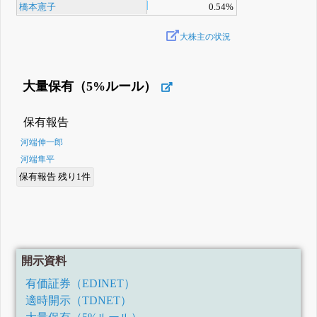
橋本憲子
0.54%
大株主の状況
大量保有（5%ルール）
保有報告
河端伸一郎
河端隼平
保有報告 残り1件
開示資料
有価証券（EDINET）
適時開示（TDNET）