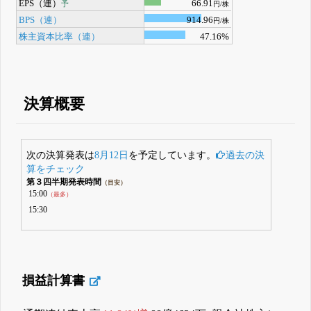
EPS（連）
66.91
予
円/株
BPS（連）
914.96
円/株
株主資本比率（連）
47.16%
決算概要
次の決算発表は
8月12日
を予定しています。
過去の決
算をチェック
第３四半期発表時間
（目安）
15:00
（最多）
15:30
損益計算書