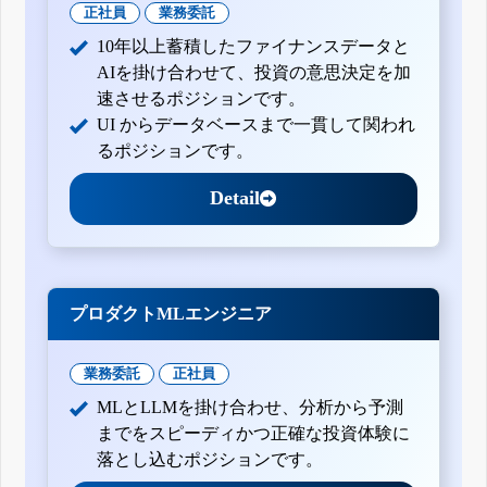
正社員
業務委託
10年以上蓄積したファイナンスデータと
AIを掛け合わせて、投資の意思決定を加
速させるポジションです。
UI からデータベースまで一貫して関われ
るポジションです。
Detail
プロダクトMLエンジニア
業務委託
正社員
MLとLLMを掛け合わせ、分析から予測
までをスピーディかつ正確な投資体験に
落とし込むポジションです。