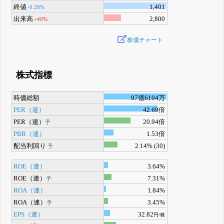
終値
1,401
-0.28%
出来高
2,800
+40%
株価チャート
株式指標
時価総額
97億6104万
PER（連）
42.69倍
PER（連）
20.94倍
予
PBR（連）
1.53倍
配当利回り
2.14% (30)
予
ROE（連）
3.64%
ROE（連）
7.31%
予
ROA（連）
1.84%
ROA（連）
3.45%
予
EPS（連）
32.82
円/株