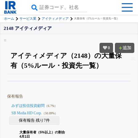
ホーム
サービス業
アイティメディア
大量保有（5%ルール・投資先一覧）
2148 アイティメディア
0
追加
アイティメディア（2148）の大量保
有（5%ルール・投資先一覧）
β版IRBANKでは、
8月24日まで完全無料
大量保有・アクティビスト
がさら
に詳しく分かる
無料でβ版をはじめる
保有報告
登録すると永久30%OFFと米株版の先行利用も付きます
みずほ投信投資顧問
（6.7%）
SB Media HD Corp.
（50.09%）
保有報告 残り7件
大量保有者（5%以上）の割合
4月1日