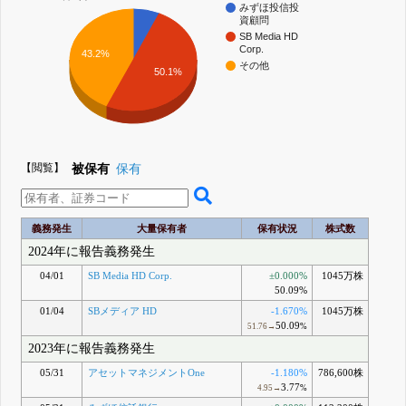
みずほ投信投
資顧問
SB Media HD
Corp.
43.2%
その他
50.1%
【閲覧】
被保有
保有
義務発生
大量保有者
保有状況
株式数
2024年に報告義務発生
04/01
SB Media HD Corp.
±0.000%
1045万株
50.09%
01/04
SBメディア HD
-1.670%
1045万株
50.09
51.76→
%
2023年に報告義務発生
05/31
アセットマネジメントOne
-1.180%
786,600株
3.77
4.95→
%