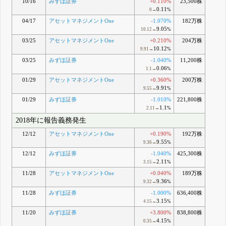
10/16
みずほ証券
+0.110%
23,500株
0.11
0→
%
04/17
アセットマネジメントOne
-1.070%
182万株
9.05
10.12→
%
03/25
アセットマネジメントOne
+0.210%
204万株
10.12
9.91→
%
03/25
みずほ証券
-1.040%
11,200株
0.06
1.1→
%
01/29
アセットマネジメントOne
+0.360%
200万株
9.91
9.55→
%
01/29
みずほ証券
-1.010%
221,800株
1.1
2.11→
%
2018年に報告義務発生
12/12
アセットマネジメントOne
+0.190%
192万株
9.55
9.36→
%
12/12
みずほ証券
-1.040%
425,300株
2.11
3.15→
%
11/28
アセットマネジメントOne
+0.040%
189万株
9.36
9.32→
%
11/28
みずほ証券
-1.000%
636,400株
3.15
4.15→
%
11/20
みずほ証券
+3.800%
838,800株
4.15
0.35→
%