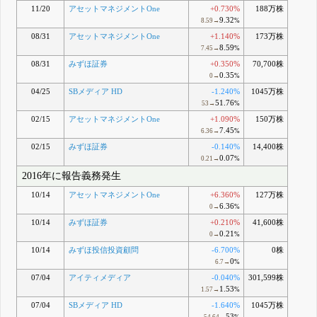
11/20
アセットマネジメントOne
+0.730%
188万株
9.32
8.59→
%
08/31
アセットマネジメントOne
+1.140%
173万株
8.59
7.45→
%
08/31
みずほ証券
+0.350%
70,700株
0.35
0→
%
04/25
SBメディア HD
-1.240%
1045万株
51.76
53→
%
02/15
アセットマネジメントOne
+1.090%
150万株
7.45
6.36→
%
02/15
みずほ証券
-0.140%
14,400株
0.07
0.21→
%
2016年に報告義務発生
10/14
アセットマネジメントOne
+6.360%
127万株
6.36
0→
%
10/14
みずほ証券
+0.210%
41,600株
0.21
0→
%
10/14
みずほ投信投資顧問
-6.700%
0株
0
6.7→
%
07/04
アイティメディア
-0.040%
301,599株
1.53
1.57→
%
07/04
SBメディア HD
-1.640%
1045万株
53