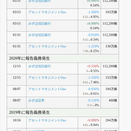
05/31
みずほ信託銀行
±0.000%
112,200株
0.54%
03/15
アセットマネジメントOne
-1.300%
103万株
4.95
6.25→
%
03/15
みずほ信託銀行
±0.000%
112,200株
0.54%
01/31
みずほ信託銀行
-0.010%
112,200株
0.54
0.55→
%
01/31
アセットマネジメントOne
-1.210%
130万株
6.25
7.46→
%
2020年に報告義務発生
12/15
みずほ信託銀行
+0.550%
112,200株
0.55
0→
%
12/15
アセットマネジメントOne
-1.550%
153万株
7.46
9.01→
%
08/07
アセットマネジメントOne
-0.930%
184万株
9.01
9.94→
%
08/07
みずほ証券
-0.110%
400株
0
0.11→
%
2019年に報告義務発生
10/16
アセットマネジメントOne
+0.890%
204万株
9.94
9.05→
%