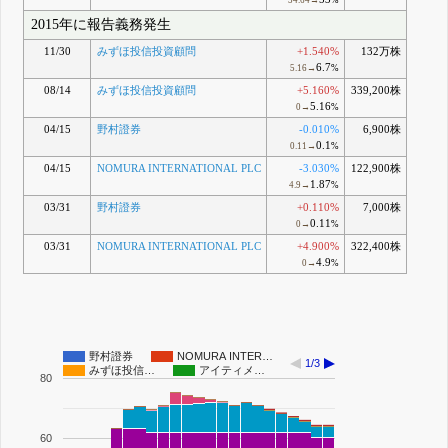
54.64→
%
2015年に報告義務発生
11/30
みずほ投信投資顧問
+1.540%
132万株
6.7
5.16→
%
08/14
みずほ投信投資顧問
+5.160%
339,200株
5.16
0→
%
04/15
野村證券
-0.010%
6,900株
0.1
0.11→
%
04/15
NOMURA INTERNATIONAL PLC
-3.030%
122,900株
1.87
4.9→
%
03/31
野村證券
+0.110%
7,000株
0.11
0→
%
03/31
NOMURA INTERNATIONAL PLC
+4.900%
322,400株
4.9
0→
%
野村證券
NOMURA INTER…
1/3
みずほ投信…
アイティメ…
80
60