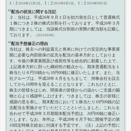
1：2
、1：2
、1：2
2016年12月1日
2015年9月1日
2014年9月1日
#2
配当の状況に関する注記
２．当社は、平成26年９月１日を効力発生日として普通株式
１株につき２株の株式分割を行っております。平成26年３月
期につきましては、当該株式分割前の実際の配当額を記載し
ております。
（2015/05/08）
#3
配当予想修正の理由
当社は、株主への利益還元と将来に向けての安定的な事業展
開に必要な内部留保の拡充を配当の基本方針としておりま
す。今後の事業展開及び成長性等を総合的に勘案した上で、
上記基本方針に則った継続性の観点から、期末普通配当を１
株当たり６円50銭から10円00銭に修正いたします。また、当
社グループは、平成28年４月をもちまして、持株会社を設立
してから10周年を迎えることとなります。これもひとえに、
株主の皆様をはじめ、関係者の皆様からの温かいご支援の賜
物と心より感謝申し上げます。つきましては、株主の皆様に
感謝の意を表し、期末配当において１株当たり10円00銭の記
念配当を実施させていただくことといたしました。これらを
合わせて平成28年３月期期末配当予想は、20円00銭に修正い
たします。なお、本件は、平成28年６月下旬に開催予定の第
10回定時株主総会に付議する予定です。（注）上記の予想に