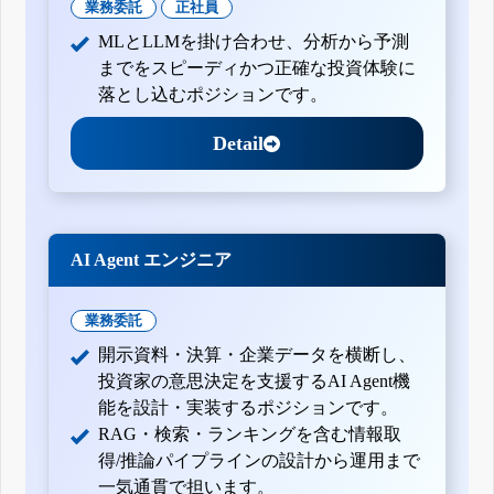
業務委託
正社員
MLとLLMを掛け合わせ、分析から予測
までをスピーディかつ正確な投資体験に
落とし込むポジションです。
Detail
AI Agent エンジニア
業務委託
開示資料・決算・企業データを横断し、
投資家の意思決定を支援するAI Agent機
能を設計・実装するポジションです。
RAG・検索・ランキングを含む情報取
得/推論パイプラインの設計から運用まで
一気通貫で担います。