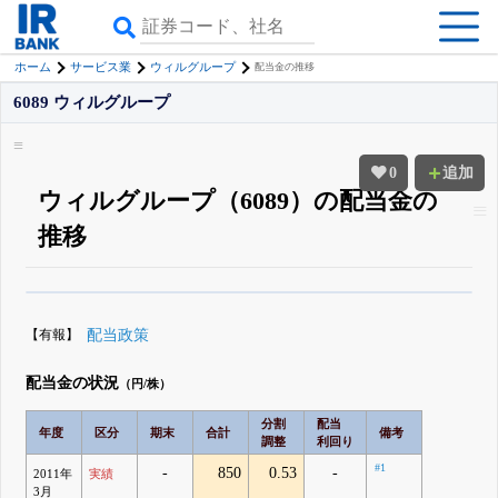
ホーム
サービス業
ウィルグループ
配当金の推移
6089 ウィルグループ
0
追加
ウィルグループ（6089）の配当金の
推移
β版IRBANKでは、
8月24日まで完全無料
配当・優待の推移
がさらに詳しく
見られる
無料でβ版をはじめる
【有報】
配当政策
登録すると永久30%OFFと米株版の先行利用も付きます
配当金の状況
（円/株）
分割
配当
年度
区分
期末
合計
備考
調整
利回り
#1
-
850
0.53
-
2011年
実績
3月