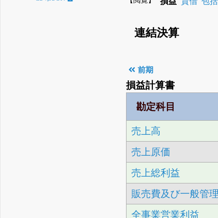
損益
貸借
包
連結決算
前期
損益計算書
勘定科目
売上高
売上原価
売上総利益
販売費及び一般管
全事業営業利益