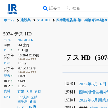
ホーム
建設業
テス HD
四半期報告書-第13期第3四半期(令和
5074 テス HD
5074
2026/08/06
時価
561億円
PER
31.15倍
予
2021年
13.29-152.25倍
テス HD（5
以降
（2021-2025年）
PBR
1.13倍
2021年
0.41-17.19倍
以降
（2021-2025年）
β版IRBANKでは、
8月
配当
1.02%
予
ROE
3.64%
予
無料
【提出】
2022年5月16日 1
ROA
1.11%
予
登録すると永久30%
資料
【資料】
四半期報告書-第
有報
大量
適時
Link
IR
決算
業績
【短信】
2022年6月期
四半期
価値
CSV,JSON
【閲覧】