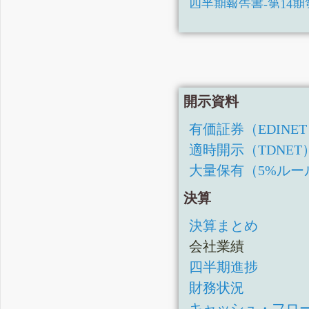
四半期報告書-第14期第2四半
訂正有価証券報告書-第13期(
訂正四半期報告書-第13期第2
訂正有価証券報告書-第12期(
四半期報告書-第14期第
有価証券報告書-第13期
開示資料
四半期報告書-第13期第
有価証券（EDINE
四半期報告書-第13期第
適時開示（TDNET
四半期報告書-第13期第
大量保有（5%ルー
有価証券報告書-第12期
四半期報告書-第12期第
決算
訂正有価証券届出書(
決算まとめ
訂正有価証券届出書(
会社業績
有価証券届出書(新規
四半期進捗
財務状況
キャッシュ・フロ