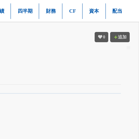
績
四半期
財務
CF
資本
配当
0
追加