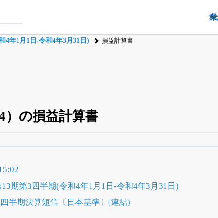
業
4年1月1日-令和4年3月31日)
損益計算書
074）の損益計算書
四半期業績・決算の進捗
がさらに詳しく見られる
24日まで完全無料
でβ版をはじめる
5:02
OFFと米株版の先行利用も付きます
13期第3四半期(令和4年1月1日-令和4年3月31日)
第3四半期決算短信〔日本基準〕(連結)