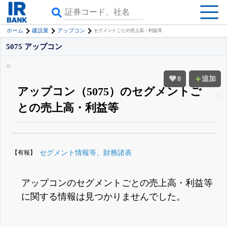
ホーム
建設業
アップコン
セグメントごとの売上高・利益等
5075 アップコン
0
追加
アップコン（5075）のセグメントご
との売上高・利益等
β版IRBANKでは、
8月24日まで完全無料
四半期業績・決算の進捗
がさらに
詳しく見られる
無料でβ版をはじめる
【有報】
セグメント情報等、財務諸表
登録すると永久30%OFFと米株版の先行利用も付きます
アップコンのセグメントごとの売上高・利益等
に関する情報は見つかりませんでした。