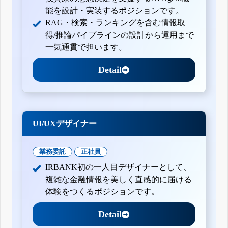
能を設計・実装するポジションです。
RAG・検索・ランキングを含む情報取
得/推論パイプラインの設計から運用まで
一気通貫で担います。
Detail
UI/UXデザイナー
業務委託
正社員
IRBANK初の一人目デザイナーとして、
複雑な金融情報を美しく直感的に届ける
体験をつくるポジションです。
Detail