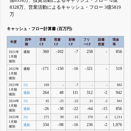
億8314万、投資活動によるキャッシュ・フロー -2億
8328万、営業活動によるキャッシュ・フロー 3億5819
万
キャッシュ・フロー計算書 (百万円)
四半
営業
投資
財務
フリ
設備
現金
年度
期
CF
CF
CF
ーCF
投資
等
360
-102
-7
258
-
856
2021年
通期
1月期
個別
-171
-150
-16
-321
-
519
2022年
通期
1月期
個別
2023年
2Q
169
-
-7
-
-
682
1月期
264
48
111
312
-2
942
通期
個別
2024年
2Q
45
-25
-22
21
-2
941
1月期
-26
-38
-22
-64
-15
856
通期
個別
2025年
2Q
271
99
-15
370
-1
1,211
1月期
334
-98
-16
236
-2
1,076
通期
個別