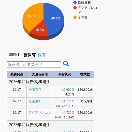
松藤展和
アクアプレコ
ン
38.6%
その他
46.1%
15.3%
【閲覧】
被保有
保有
義務発生
大量保有者
保有状況
株式数
2026年に報告義務発生
02/17
松藤真弓
±0.000%
180,000株
4.25%
02/17
松藤展和
-4.720%
195万株
46.11
50.83→
%
02/17
アクアプレコン
+4.720%
650,000株
15.34
10.62→
%
2025年に報告義務発生