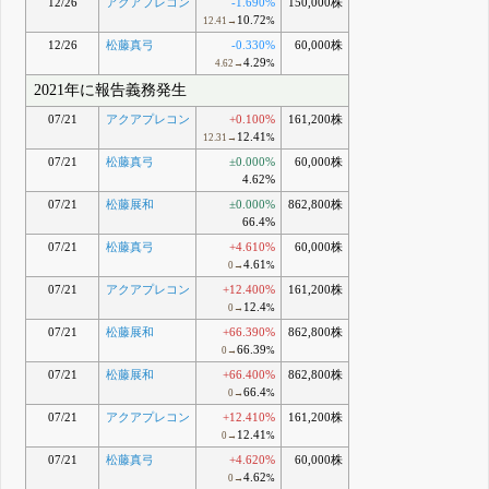
12/26
アクアプレコン
-1.690%
150,000株
10.72
12.41→
%
12/26
松藤真弓
-0.330%
60,000株
4.29
4.62→
%
2021年に報告義務発生
07/21
アクアプレコン
+0.100%
161,200株
12.41
12.31→
%
07/21
松藤真弓
±0.000%
60,000株
4.62%
07/21
松藤展和
±0.000%
862,800株
66.4%
07/21
松藤真弓
+4.610%
60,000株
4.61
0→
%
07/21
アクアプレコン
+12.400%
161,200株
12.4
0→
%
07/21
松藤展和
+66.390%
862,800株
66.39
0→
%
07/21
松藤展和
+66.400%
862,800株
66.4
0→
%
07/21
アクアプレコン
+12.410%
161,200株
12.41
0→
%
07/21
松藤真弓
+4.620%
60,000株
4.62
0→
%