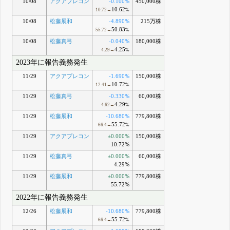
10/08
アクアプレコン
-0.100%
450,000株
10.62
10.72→
%
10/08
松藤展和
-4.890%
215万株
50.83
55.72→
%
10/08
松藤真弓
-0.040%
180,000株
4.25
4.29→
%
2023年に報告義務発生
11/29
アクアプレコン
-1.690%
150,000株
10.72
12.41→
%
11/29
松藤真弓
-0.330%
60,000株
4.29
4.62→
%
11/29
松藤展和
-10.680%
779,800株
55.72
66.4→
%
11/29
アクアプレコン
±0.000%
150,000株
10.72%
11/29
松藤真弓
±0.000%
60,000株
4.29%
11/29
松藤展和
±0.000%
779,800株
55.72%
2022年に報告義務発生
12/26
松藤展和
-10.680%
779,800株
55.72
66.4→
%