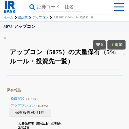
ホーム
建設業
アップコン
大量保有（5%ルール・投資先一覧）
5075 アップコン
0
追加
アップコン（5075）の大量保有（5%
ルール・投資先一覧）
β版IRBANKでは、
8月24日まで完全無料
大量保有・アクティビスト
がさら
に詳しく分かる
無料でβ版をはじめる
保有報告
登録すると永久30%OFFと米株版の先行利用も付きます
松藤展和
（46.11%）
アクアプレコン
（15.34%）
保有報告 残り1件
大量保有者（5%以上）の割合
2月17日