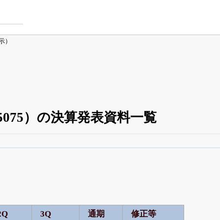
示）
075）の決算発表資料一覧
四半期業績・決算の進捗
がさらに詳しく見られる
24日まで完全無料
でβ版をはじめる
OFFと米株版の先行利用も付きます
2Q
3Q
通期
修正等