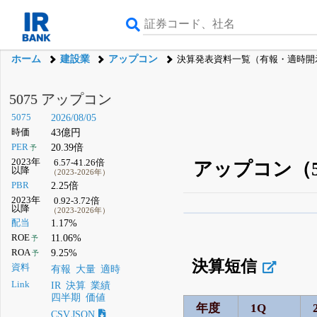
ホーム
建設業
アップコン
決算発表資料一覧（有報・適時開
5075 アップコン
5075
2026/08/05
時価
43億円
PER
20.39倍
予
2023年
6.57-41.26倍
アップコン（5
以降
（2023-2026年）
PBR
2.25倍
2023年
0.92-3.72倍
以降
（2023-2026年）
β版IRBANKでは、
8月
配当
1.17%
ROE
11.06%
予
無料
ROA
9.25%
予
決算短信
登録すると永久30%
資料
有報
大量
適時
Link
IR
決算
業績
四半期
価値
年度
1Q
CSV,JSON