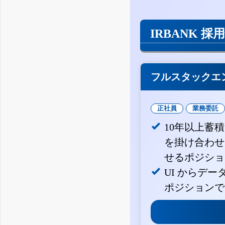
IRBANK 採
フルスタックエ
正社員
業務委託
10年以上蓄
を掛け合わせ
せるポジショ
UI からデ
ポジションで