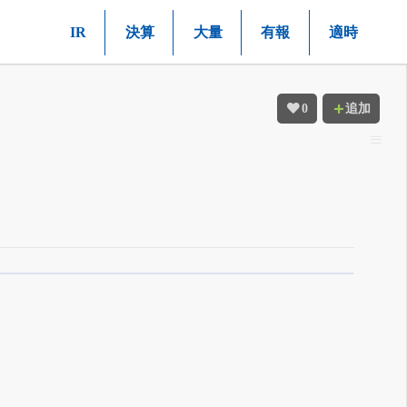
IR
決算
大量
有報
適時
0
追加