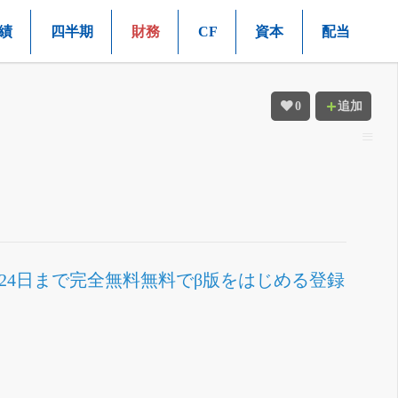
績
四半期
財務
CF
資本
配当
0
追加
月24日まで完全無料
無料でβ版をはじめる
登録