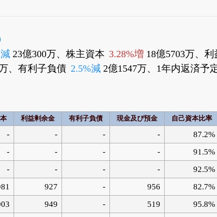
0
%減
23億300万、株主資本
3.28%増
18億5703万、
37万、有利子負債
2.5%減
2億1547万、1年内返済
本
利益剰余金
有利子負債
現金及び預金
自己資本比率
-
-
-
-
87.2%
-
-
-
-
91.5%
-
-
-
-
92.5%
981
927
-
956
82.7%
003
949
-
519
95.8%