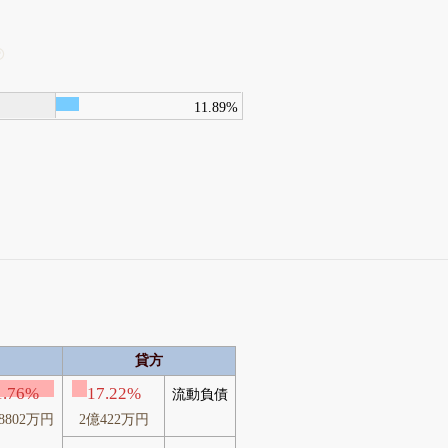
11.89%
貸方
1.76%
17.22%
流動負債
8802万円
2億422万円