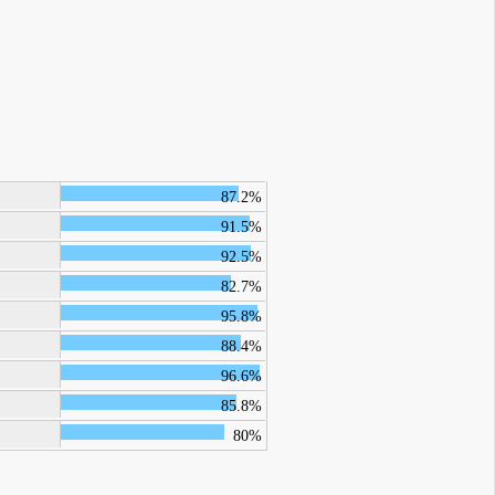
87.2%
91.5%
92.5%
82.7%
95.8%
88.4%
96.6%
85.8%
80%