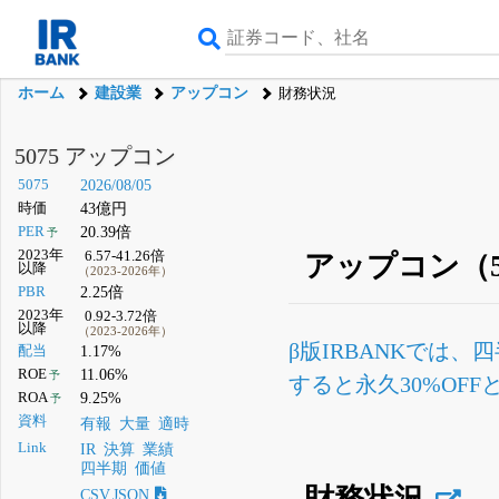
ホーム
建設業
アップコン
財務状況
5075 アップコン
5075
2026/08/05
時価
43億円
PER
20.39倍
予
2023年
6.57-41.26倍
アップコン（5
以降
（2023-2026年）
PBR
2.25倍
2023年
0.92-3.72倍
以降
（2023-2026年）
β版IRBANKでは、
四
配当
1.17%
ROE
11.06%
予
すると永久30%OF
ROA
9.25%
予
資料
有報
大量
適時
Link
IR
決算
業績
四半期
価値
財務状況
CSV,JSON