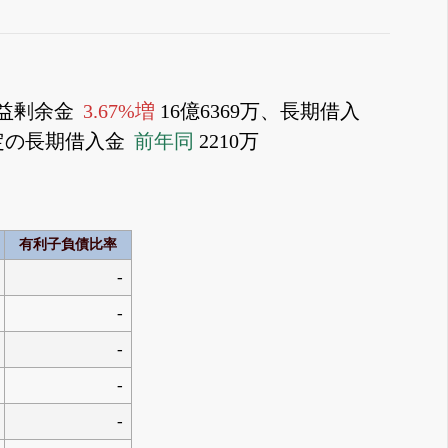
利益剰余金
3.67%増
16億6369万、長期借入
予定の長期借入金
前年同
2210万
有利子負債比率
-
-
-
-
-