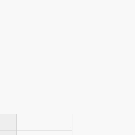
-
-
-