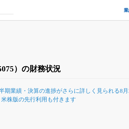
業
075）の財務状況
半期業績・決算の進捗
がさらに詳しく見られる
8
Fと米株版の先行利用も付きます