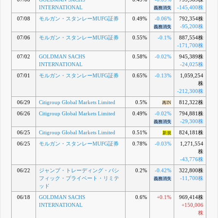
INTERNATIONAL
-145,400株
義務消失
07/08
モルガン・スタンレーMUFG証券
0.49%
-0.06%
792,354株
-95,200株
義務消失
07/06
モルガン・スタンレーMUFG証券
0.55%
-0.1%
887,554株
-171,700株
07/02
GOLDMAN SACHS
0.58%
-0.02%
945,389株
INTERNATIONAL
-24,025株
07/01
モルガン・スタンレーMUFG証券
0.65%
-0.13%
1,059,254
株
-212,300株
06/29
Citigroup Global Markets Limited
0.5%
812,322株
再IN
06/26
Citigroup Global Markets Limited
0.49%
-0.02%
794,881株
-29,300株
義務消失
06/25
Citigroup Global Markets Limited
0.51%
824,181株
新規
06/25
モルガン・スタンレーMUFG証券
0.78%
-0.03%
1,271,554
株
-43,776株
06/22
ジャンプ・トレーディング・パシ
0.2%
-0.42%
322,800株
フィック・プライベート・リミテ
-11,700株
義務消失
ッド
06/18
GOLDMAN SACHS
0.6%
+0.1%
969,414株
INTERNATIONAL
+150,006
株