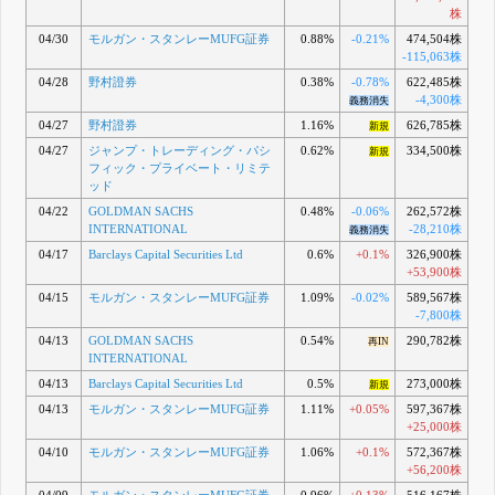
株
04/30
モルガン・スタンレーMUFG証券
0.88%
-0.21%
474,504株
-115,063株
04/28
野村證券
0.38%
-0.78%
622,485株
-4,300株
義務消失
04/27
野村證券
1.16%
626,785株
新規
04/27
ジャンプ・トレーディング・パシ
0.62%
334,500株
新規
フィック・プライベート・リミテ
ッド
04/22
GOLDMAN SACHS
0.48%
-0.06%
262,572株
INTERNATIONAL
-28,210株
義務消失
04/17
Barclays Capital Securities Ltd
0.6%
+0.1%
326,900株
+53,900株
04/15
モルガン・スタンレーMUFG証券
1.09%
-0.02%
589,567株
-7,800株
04/13
GOLDMAN SACHS
0.54%
290,782株
再IN
INTERNATIONAL
04/13
Barclays Capital Securities Ltd
0.5%
273,000株
新規
04/13
モルガン・スタンレーMUFG証券
1.11%
+0.05%
597,367株
+25,000株
04/10
モルガン・スタンレーMUFG証券
1.06%
+0.1%
572,367株
+56,200株