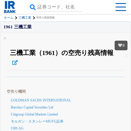
ホーム
三機工業
空売り残高情報
1961 三機工業
0
三機工業（1961）の空売り残高情報
β版IRBANKでは、
8月24日まで完全無料
空売り・信用需給
がさらに詳しく
見られる
無料でβ版をはじめる
空売り機関
登録すると永久30%OFFと米株版の先行利用も付きます
GOLDMAN SACHS INTERNATIONAL
Barclays Capital Securities Ltd
Citigroup Global Markets Limited
モルガン・スタンレーMUFG証券
UBS AG