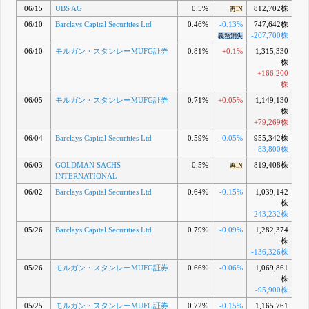
06/15
UBS AG
0.5%
812,702株
再IN
06/10
Barclays Capital Securities Ltd
0.46%
-0.13%
747,642株
-207,700株
義務消失
06/10
モルガン・スタンレーMUFG証券
0.81%
+0.1%
1,315,330
株
+166,200
株
06/05
モルガン・スタンレーMUFG証券
0.71%
+0.05%
1,149,130
株
+79,269株
06/04
Barclays Capital Securities Ltd
0.59%
-0.05%
955,342株
-83,800株
06/03
GOLDMAN SACHS
0.5%
819,408株
再IN
INTERNATIONAL
06/02
Barclays Capital Securities Ltd
0.64%
-0.15%
1,039,142
株
-243,232株
05/26
Barclays Capital Securities Ltd
0.79%
-0.09%
1,282,374
株
-136,326株
05/26
モルガン・スタンレーMUFG証券
0.66%
-0.06%
1,069,861
株
-95,900株
05/25
モルガン・スタンレーMUFG証券
0.72%
-0.15%
1,165,761