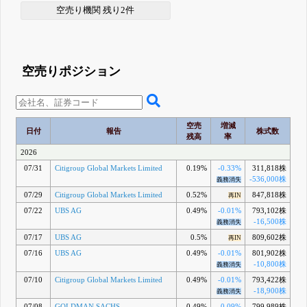
空売り機関 残り2件
空売りポジション
空売
増減
日付
報告
株式数
残高
率
2026
07/31
Citigroup Global Markets Limited
0.19%
-0.33%
311,818株
-536,000株
義務消失
07/29
Citigroup Global Markets Limited
0.52%
847,818株
再IN
07/22
UBS AG
0.49%
-0.01%
793,102株
-16,500株
義務消失
07/17
UBS AG
0.5%
809,602株
再IN
07/16
UBS AG
0.49%
-0.01%
801,902株
-10,800株
義務消失
07/10
Citigroup Global Markets Limited
0.49%
-0.01%
793,422株
-18,900株
義務消失
07/08
GOLDMAN SACHS
0.49%
-0.09%
799,989株