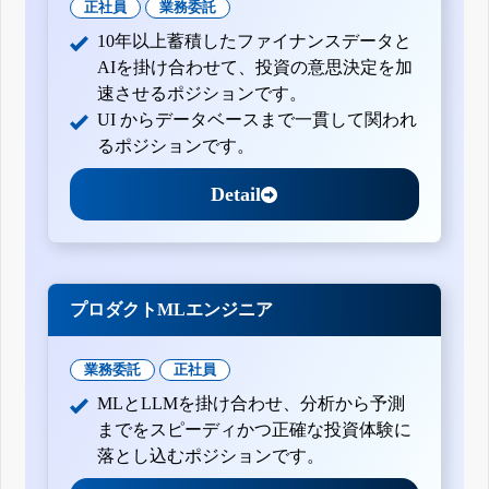
正社員
業務委託
10年以上蓄積したファイナンスデータと
AIを掛け合わせて、投資の意思決定を加
速させるポジションです。
UI からデータベースまで一貫して関われ
るポジションです。
Detail
プロダクトMLエンジニア
業務委託
正社員
MLとLLMを掛け合わせ、分析から予測
までをスピーディかつ正確な投資体験に
落とし込むポジションです。