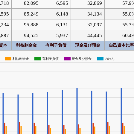
,718
82,095
6,595
32,869
57.9
,595
85,249
6,148
34,134
55.0
,234
95,888
6,131
32,097
55.3
,887
94,525
5,937
44,445
60.4
資本
利益剰余金
有利子負債
現金及び預金
自己資本比率
利益剰余金
有利子負債
現金及び預金
のれん