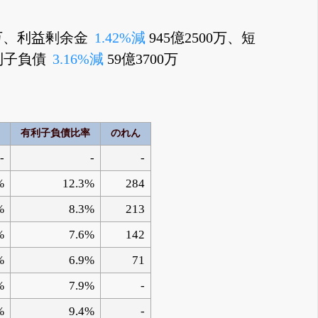
00万、利益剰余金
1.42%減
945億2500万、短
有利子負債
3.16%減
59億3700万
有利子負債比率
のれん
-
-
-
%
12.3%
284
%
8.3%
213
%
7.6%
142
%
6.9%
71
%
7.9%
-
%
9.4%
-