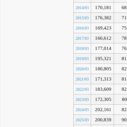
170,181
68
2014/03
176,382
71
2015/03
169,423
75
2016/03
166,612
78
2017/03
177,014
76
2018/03
195,321
81
2019/03
180,805
82
2020/03
171,313
81
2021/03
183,609
82
2022/03
172,305
80
2023/03
202,161
82
2024/03
200,839
90
2025/03