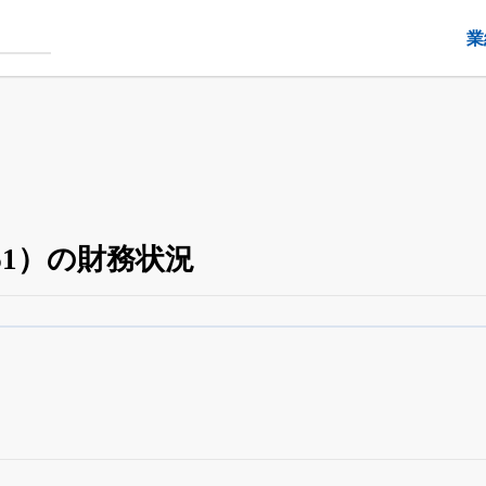
業
61）の財務状況
四半期業績・決算の進捗
がさらに詳しく見られる
24日まで完全無料
でβ版をはじめる
OFFと米株版の先行利用も付きます