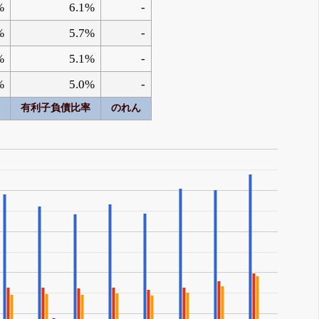
%
6.1%
-
%
5.7%
-
%
5.1%
-
%
5.0%
-
有利子負債比率
のれん