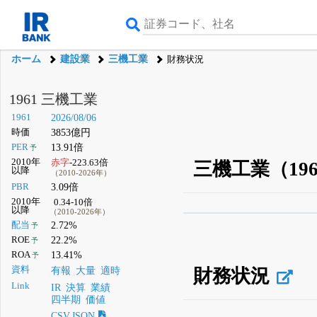
ホーム
建設業
三機工業
財務状況
1961 三機工業
1961
2026/08/06
時価
3853億円
PER
13.91倍
予
2010年
赤字
-223.63倍
三機工業（19
以降
（2010-2026年）
PBR
3.09倍
2010年
0.34-10倍
以降
（2010-2026年）
β版IRBANKでは、
8月
配当
2.72%
予
ROE
22.2%
予
無料
ROA
13.41%
予
登録すると永久30%
資料
財務状況
有報
大量
適時
Link
IR
決算
業績
四半期
価値
CSV,JSON