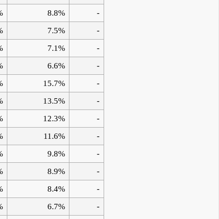
%
8.8%
-
%
7.5%
-
%
7.1%
-
%
6.6%
-
%
15.7%
-
%
13.5%
-
%
12.3%
-
%
11.6%
-
%
9.8%
-
%
8.9%
-
%
8.4%
-
%
6.7%
-