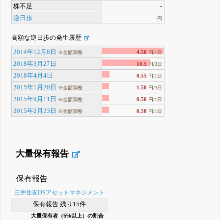
株不足
-
逆日歩
-
円
高額な逆日歩の発生履歴
2014年12月8日
4.50
※金額調整
円/1日
2018年3月27日
10.5
円/3日
2018年4月4日
0.55
円/1日
2015年1月20日
1.50
※金額調整
円/3日
2015年9月11日
0.50
※金額調整
円/1日
2015年2月23日
0.50
※金額調整
円/1日
大量保有報告
保有報告
三井住友DSアセットマネジメント
保有報告 残り15件
大量保有者（5%以上）の割合