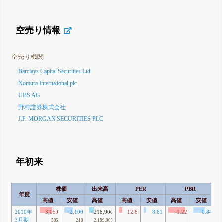
空売り情報
空売り機関
Barclays Capital Securities Ltd
Nomura International plc
UBS AG
野村證券株式会社
J.P. MORGAN SECURITIES PLC
年初来
株価
出来高
PER
PBR
年度
高値
安値
高値
高値
安値
高値
安値
2010年
3,050
2,100
218,900
12.8
8.81
1.22
0.84
3月期
305
210
2,189,000