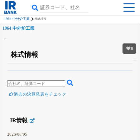
1964 中外炉工業
株式情報
1964 中外炉工業
0
株式情報
β版IRBANKでは、
8月24日まで完全無料
四半期業績・決算の進捗
がさらに
詳しく見られる
無料でβ版をはじめる
登録すると永久30%OFFと米株版の先行利用も付きます
過去の決算発表をチェック
IR情報
2026/08/05