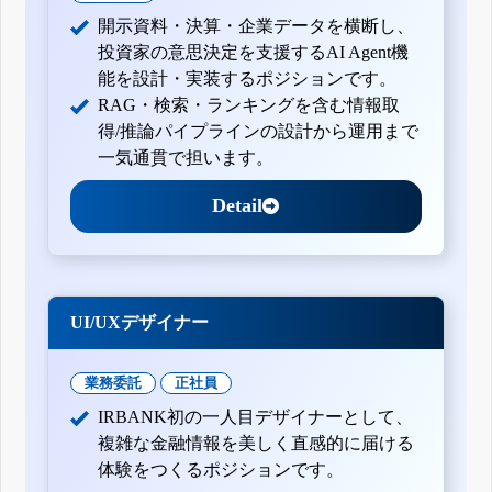
開示資料・決算・企業データを横断し、
投資家の意思決定を支援するAI Agent機
能を設計・実装するポジションです。
RAG・検索・ランキングを含む情報取
得/推論パイプラインの設計から運用まで
一気通貫で担います。
Detail
UI/UXデザイナー
業務委託
正社員
IRBANK初の一人目デザイナーとして、
複雑な金融情報を美しく直感的に届ける
体験をつくるポジションです。