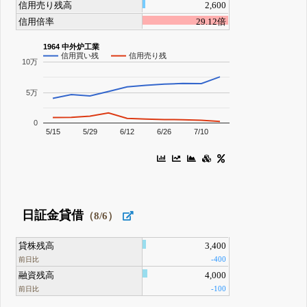
信用売り残高
2,600
信用倍率
29.12倍
1964 中外炉工業
信用買い残
信用売り残
10万
5万
0
5/15
5/29
6/12
6/26
7/10
日証金貸借
（8/6）
貸株残高
3,400
-400
前日比
融資残高
4,000
-100
前日比