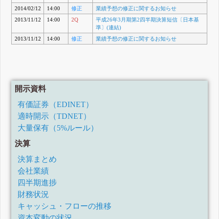
2014/02/12
14:00
修正
業績予想の修正に関するお知らせ
2013/11/12
14:00
2Q
平成26年3月期第2四半期決算短信〔日本基
準〕(連結)
2013/11/12
14:00
修正
業績予想の修正に関するお知らせ
開示資料
有価証券（EDINET）
適時開示（TDNET）
大量保有（5%ルール）
決算
決算まとめ
会社業績
四半期進捗
財務状況
キャッシュ・フローの推移
資本変動の状況