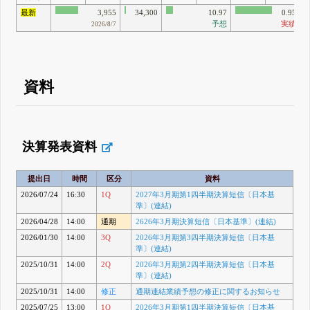
最新
3,955
34,300
10.97
0.95
予想
実績
2026/8/7
資料
決算発表資料
提出日
時間
区分
資料
2026/07/24
16:30
1Q
2027年3月期第1四半期決算短信〔日本基
準〕(連結)
2026/04/28
14:00
通期
2626年3月期決算短信〔日本基準〕(連結)
2026/01/30
14:00
3Q
2026年3月期第3四半期決算短信〔日本基
準〕(連結)
2025/10/31
14:00
2Q
2026年3月期第2四半期決算短信〔日本基
準〕(連結)
2025/10/31
14:00
修正
通期連結業績予想の修正に関するお知らせ
2025/07/25
13:00
1Q
2026年3月期第1四半期決算短信〔日本基