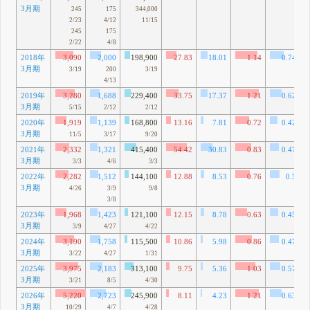
3月期
245
175
344,000
2/23
4/12
11/15
245
175
2/22
4/8
2018年
3,090
2,000
198,900
27.83
18.01
1.14
0.74
3月期
3/19
200
3/19
4/13
2019年
3,280
1,688
229,400
33.75
17.37
1.21
0.62
3月期
5/15
2/12
2/12
2020年
1,919
1,139
168,800
13.16
7.81
0.72
0.42
3月期
11/5
3/17
9/20
2021年
2,332
1,321
415,400
54.42
30.83
0.83
0.47
3月期
3/3
4/6
3/3
2022年
2,282
1,512
144,100
12.88
8.53
0.76
0.5
3月期
4/26
3/9
9/8
3/8
2023年
1,968
1,423
121,100
12.15
8.78
0.63
0.45
3月期
3/9
4/27
4/22
2024年
3,190
1,758
115,500
10.86
5.98
0.86
0.47
3月期
3/22
4/27
1/31
2025年
3,975
2,183
313,100
9.75
5.36
1.03
0.57
3月期
3/21
8/5
4/30
2026年
5,220
2,723
245,900
8.11
4.23
1.21
0.63
3月期
10/29
4/7
4/28