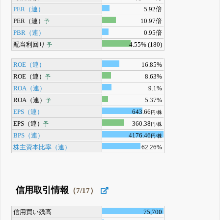
PER（連）
5.92倍
PER（連）
10.97倍
予
PBR（連）
0.95倍
配当利回り
4.55% (180)
予
ROE（連）
16.85%
ROE（連）
8.63%
予
ROA（連）
9.1%
ROA（連）
5.37%
予
EPS（連）
643.66
円/株
EPS（連）
360.38
予
円/株
BPS（連）
4176.46
円/株
株主資本比率（連）
62.26%
信用取引情報
（7/17）
信用買い残高
75,700