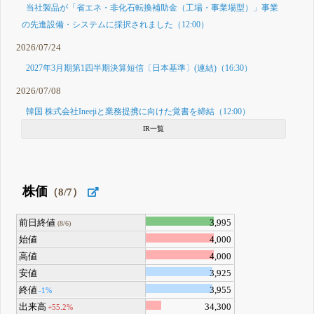
当社製品が「省エネ・非化石転換補助金（工場・事業場型）」事業
の先進設備・システムに採択されました（12:00）
2026/07/24
2027年3月期第1四半期決算短信〔日本基準〕(連結)（16:30）
2026/07/08
韓国 株式会社Ineejiと業務提携に向けた覚書を締結（12:00）
IR一覧
株価
（8/7）
前日終値
3,995
(8/6)
始値
4,000
高値
4,000
安値
3,925
終値
3,955
-1%
出来高
34,300
+55.2%