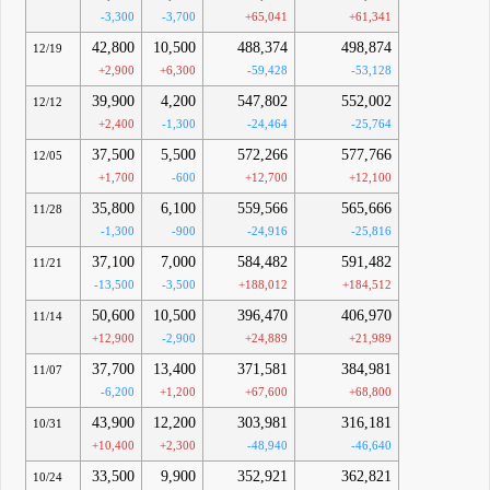
-3,300
-3,700
+65,041
+61,341
42,800
10,500
488,374
498,874
12/19
+2,900
+6,300
-59,428
-53,128
39,900
4,200
547,802
552,002
12/12
+2,400
-1,300
-24,464
-25,764
37,500
5,500
572,266
577,766
12/05
+1,700
-600
+12,700
+12,100
35,800
6,100
559,566
565,666
11/28
-1,300
-900
-24,916
-25,816
37,100
7,000
584,482
591,482
11/21
-13,500
-3,500
+188,012
+184,512
50,600
10,500
396,470
406,970
11/14
+12,900
-2,900
+24,889
+21,989
37,700
13,400
371,581
384,981
11/07
-6,200
+1,200
+67,600
+68,800
43,900
12,200
303,981
316,181
10/31
+10,400
+2,300
-48,940
-46,640
33,500
9,900
352,921
362,821
10/24