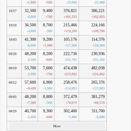
+1,000
+500
-23,900
-23,400
32,500
9,400
376,821
386,221
10/17
-4,000
+700
+161,355
+162,055
36,500
8,700
215,466
224,166
10/10
-4,800
-500
+110,290
+109,790
41,300
9,200
105,176
114,376
10/03
-6,900
+1,000
-117,560
-116,560
48,200
8,200
222,736
230,936
09/26
-5,500
+600
-251,702
-251,102
53,700
7,600
474,438
482,038
09/19
-3,900
+700
+215,962
+216,662
57,600
6,900
258,476
265,376
09/12
+9,400
-1,900
-114,003
-115,903
48,200
8,800
372,479
381,279
09/05
+7,500
-500
+70,079
+69,579
40,700
9,300
302,400
311,700
08/29
-2,400
+600
-7,400
-6,800
More