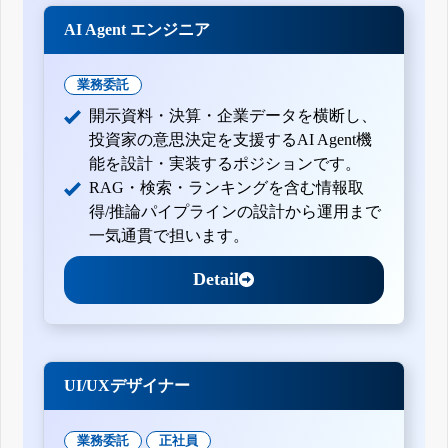
AI Agent エンジニア
業務委託
開示資料・決算・企業データを横断し、
投資家の意思決定を支援するAI Agent機
能を設計・実装するポジションです。
RAG・検索・ランキングを含む情報取
得/推論パイプラインの設計から運用まで
一気通貫で担います。
Detail
UI/UXデザイナー
業務委託
正社員