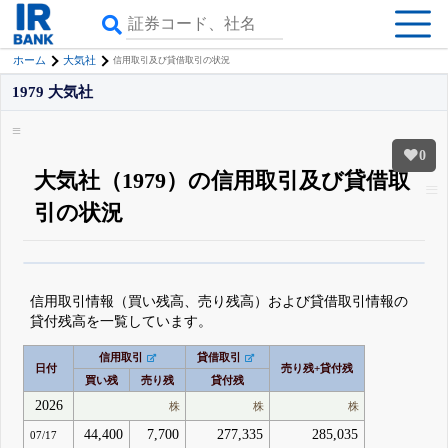
ホーム
大気社
信用取引及び貸借取引の状況
1979 大気社
0
大気社（1979）の信用取引及び貸借取
引の状況
β版IRBANKでは、
8月24日まで完全無料
空売り・信用需給
がさらに詳しく
見られる
無料でβ版をはじめる
信用取引情報（買い残高、売り残高）および貸借取引情報の
登録すると永久30%OFFと米株版の先行利用も付きます
貸付残高を一覧しています。
信用取引
貸借取引
日付
売り残+貸付残
買い残
売り残
貸付残
2026
株
株
株
44,400
7,700
277,335
285,035
07/17