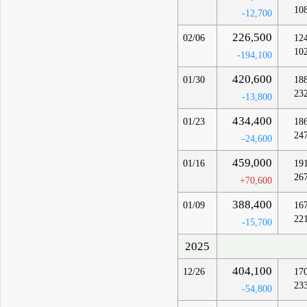
10
-12,700
226,500
02/06
12
10
-194,100
420,600
01/30
18
23
-13,800
434,400
01/23
18
24
-24,600
459,000
01/16
19
26
+70,600
388,400
01/09
16
22
-15,700
2025
404,100
12/26
17
23
-54,800