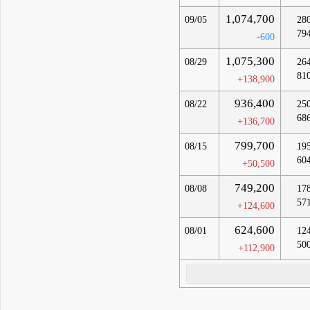
1,074,700
09/05
28
79
-600
1,075,300
08/29
26
81
+138,900
936,400
08/22
25
68
+136,700
799,700
08/15
19
60
+50,500
749,200
08/08
17
57
+124,600
624,600
08/01
12
50
+112,900