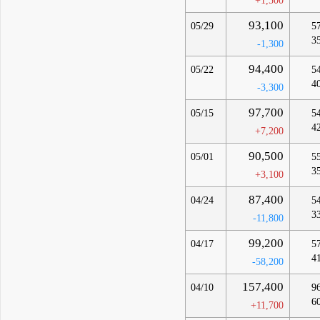
+1,500
93,100
05/29
5
3
-1,300
94,400
05/22
5
4
-3,300
97,700
05/15
5
4
+7,200
90,500
05/01
5
3
+3,100
87,400
04/24
5
3
-11,800
99,200
04/17
5
4
-58,200
157,400
04/10
9
6
+11,700