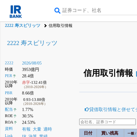
2222 寿スピリッツ
信用取引情報
2222 寿スピリッツ
2222
2026/08/05
時価
3953億円
信用取引情報
PER
28.4倍
予
2010年
赤字
-132.41倍
以降
（2010-2026年）
PBR
8.66倍
β版IRBANKでは、
8月
2010年
0.93-13.88倍
以降
（2010-2026年）
無料
貸借取引情報と併せて
配当
1.77%
予
登録すると永久30%
ROE
30.5%
予
ROA
24.53%
予
資料
有報
大量
適時
日付
買い残高
一般 /
Link
IR
決算
業績