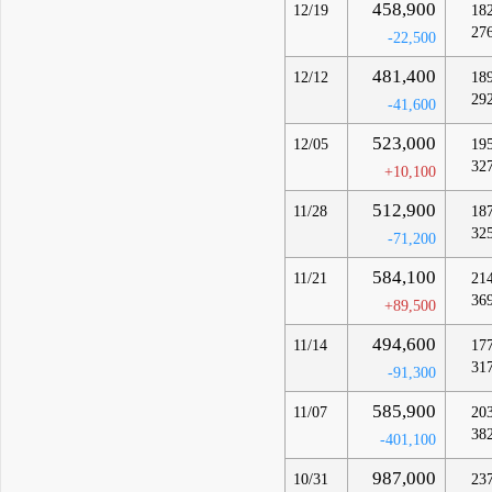
458,900
12/19
18
27
-22,500
481,400
12/12
18
29
-41,600
523,000
12/05
19
32
+10,100
512,900
11/28
18
32
-71,200
584,100
11/21
21
36
+89,500
494,600
11/14
17
31
-91,300
585,900
11/07
20
38
-401,100
987,000
10/31
23