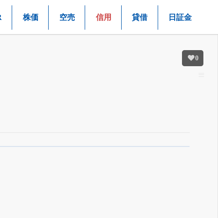
R
株価
空売
信用
貸借
日証金
0