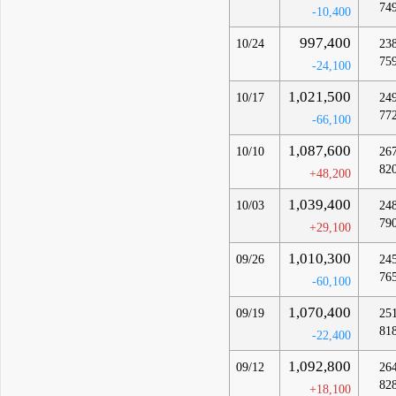
74
-10,400
997,400
10/24
23
75
-24,100
1,021,500
10/17
24
77
-66,100
1,087,600
10/10
26
82
+48,200
1,039,400
10/03
24
79
+29,100
1,010,300
09/26
24
76
-60,100
1,070,400
09/19
25
81
-22,400
1,092,800
09/12
26
82
+18,100