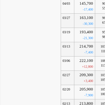
145,700
04/03
9
5
-17,400
163,100
03/27
9
6
-30,300
193,400
03/19
9
9
-21,300
214,700
03/13
10
11
-7,400
222,100
03/06
10
11
+12,800
209,300
02/27
10
10
+3,400
205,900
02/20
10
10
-7,900
213,800
02/13
10