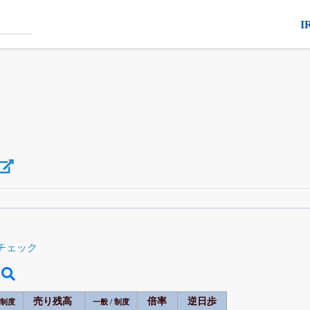
I
空売り・信用需給
がさらに詳しく見られる
24日まで完全無料
でβ版をはじめる
チェック
OFFと米株版の先行利用も付きます
売り残高
倍率
逆日歩
 制度
一般 / 制度