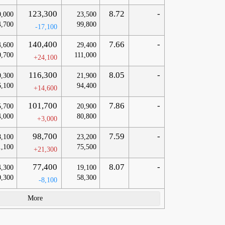
123,300
8.72
-
0,000
23,500
4,700
99,800
-17,100
140,400
7.66
-
4,600
29,400
0,700
111,000
+24,100
116,300
8.05
-
0,300
21,900
6,100
94,400
+14,600
101,700
7.86
-
5,700
20,900
4,000
80,800
+3,000
98,700
7.59
-
8,100
23,200
1,100
75,500
+21,300
77,400
8.07
-
4,300
19,100
0,300
58,300
-8,100
More