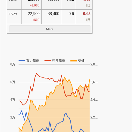
+1,000
1日
22,900
38,400
0.6
0.05
05/29
+800
1日
More
買い残高
売り残高
株価
8万
2,8…
6万
2,6…
4万
2,4…
2万
2,2…