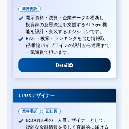
業務委託
開示資料・決算・企業データを横断し、
投資家の意思決定を支援するAI Agent機
能を設計・実装するポジションです。
RAG・検索・ランキングを含む情報取
得/推論パイプラインの設計から運用まで
一気通貫で担います。
Detail
UI/UXデザイナー
業務委託
正社員
IRBANK初の一人目デザイナーとして、
複雑な金融情報を美しく直感的に届ける