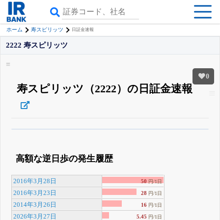
ホーム
寿スピリッツ
日証金速報
2222 寿スピリッツ
0
寿スピリッツ（2222）の日証金速報
β版IRBANKでは、
8月24日まで完全無料
空売り・信用需給
がさらに詳しく
見られる
無料でβ版をはじめる
高額な逆日歩の発生履歴
登録すると永久30%OFFと米株版の先行利用も付きます
2016年3月28日
50
円/1日
2016年3月23日
28
円/1日
2014年3月26日
16
円/1日
2026年3月27日
5.45
円/1日