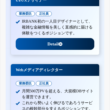
UI/UXデザイナー
業務委託
正社員
IRBANK初の一人目デザイナーとして、
複雑な金融情報を美しく直感的に届ける
体験をつくるポジションです。
Detail
Webメディアディレクター
業務委託
正社員
月間500万PVを超える、大規模DBサイト
を運営できます。
これから勢いよく伸びるであろうサービ
スの根幹部分を支えるポジションです。