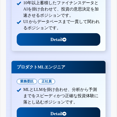
10年以上蓄積したファイナンスデータと
AIを掛け合わせて、投資の意思決定を加
速させるポジションです。
UI からデータベースまで一貫して関われ
るポジションです。
Detail
プロダクトMLエンジニア
業務委託
正社員
MLとLLMを掛け合わせ、分析から予測
までをスピーディかつ正確な投資体験に
落とし込むポジションです。
Detail