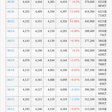
06/29
4,410
4,444
4,385
4,419
+0.5%
370,600
6252億
+
8850万
06/26
4,355
4,409
4,330
4,397
+1.64%
414,500
6221億
7550万
06/25
4,232
4,351
4,215
4,326
+2.88%
443,900
6121億
+
2900万
06/24
4,175
4,220
4,159
4,205
+0.98%
288,400
5950億
+
750万
06/23
4,143
4,195
4,139
4,164
+0.39%
277,200
5892億
+
600万
06/22
4,150
4,190
4,126
4,148
+0.1%
302,000
5869億
4200万
06/19
4,070
4,149
4,044
4,144
+1.07%
606,700
5863億
+
7600万
06/18
4,115
4,120
4,065
4,100
+0.02%
327,100
5801億
+
5000万
06/17
4,127
4,161
4,088
4,099
+0.07%
310,100
5800億
+
850万
06/16
4,100
4,127
4,033
4,096
-0.56%
396,300
5795億
+
8400万
06/15
4,201
4,212
4,119
4,119
-1.55%
312,100
5828億
+
3850万
06/12
4,193
4,246
4,150
4,184
+0.82%
513,500
5920億
+