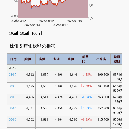
億
4,0…
5,000
3,5…
億
2026/03/13
2026/05/15
2026/07/10
2026/04/13
2026/06/12
10
50
100
株価＆時価総額の推移
前日
時価
日付
始値
高値
安値
終値
出来高
比
総額
2026
08/07
4,512
4,657
4,496
4,646
+1.55%
390,500
6574億
+
900万
08/06
4,496
4,589
4,480
4,575
+2.79%
381,100
6473億
+
6250万
08/05
4,466
4,511
4,428
4,451
-0.58%
363,000
6298億
1650万
08/04
4,531
4,565
4,450
4,477
-2.63%
352,700
6334億
9550万
08/03
4,562
4,619
4,484
4,598
+0.99%
415,700
6506億
+
1700万