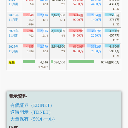
11月期
5700万
4450万
4304万
1/6
4/18
7/8
11/30
2023年
2,648
2,116
2,623,500
3746億
2994億
3586億
11月期
9200万
1400万
2784万
11/2
1/11
1/11
10/10
11/30
2024年
3,896
2,415
3,426,000
5512億
3417億
4781億
11月期
8400万
2250万
6577万
7/22
12/18
4/8
11/29
2025年
4,455
2,779
3,946,900
6303億
3932億
6130億
11月期
8250万
2850万
5901万
11/26
2/20
7/4
11/28
最新
4,646
390,500
6574億900万
2026/8/7
開示資料
有価証券（EDINET）
適時開示（TDNET）
大量保有（5%ルール）