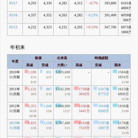
03/17
4,293
4,330
4,282
4,312
+0.7%
183,800
6101億
4800万
03/16
4,337
4,352
4,265
4,282
-0.23%
201,400
6059億
300万
03/13
4,252
4,323
4,252
4,292
+0.33%
347,700
6073億
1800万
年初来
株価
出来高
時価総額
年度
高値
安値
大商い
高値
安値
期末
2010年
1,109
951
1,633,600
-
-
1584億
11月期
1834万
9/14
5/27
1/19
9/13
11/30
2011年
1,131
867
1,142,500
1758億
1347億
1615億
11月期
3036万
8773万
6800万
10/3
3/15
1/18
11/30
2012年
1,355
1,040
1,648,900
2106億
1616億
1836億
11月期
5441万
8309万
10/29
12/6
11/27
11/30
10/18
2013年
1,615
1,156
1,747,400
2510億
1797億
2176億
11月期
7519万
1697万
9498万
5/20
1/22
1/11
11/29