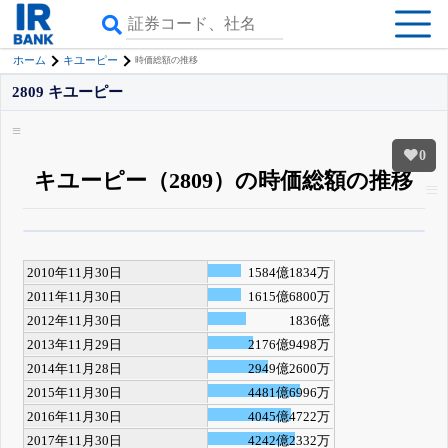
ホーム
キユーピー
時価総額の推移
2809 キユーピー
0
キユーピー（2809）の時価総額の推移
β版IRBANKでは、
8月24日まで完全無料
四半期業績・決算の進捗
がさらに
詳しく見られる
無料でβ版をはじめる
2010年11月30日
1584億1834万
登録すると永久30%OFFと米株版の先行利用も付きます
2011年11月30日
1615億6800万
2012年11月30日
1836億
2013年11月29日
2176億9498万
2014年11月28日
2949億2600万
2015年11月30日
4481億6996万
2016年11月30日
4045億4722万
2017年11月30日
4242億2332万