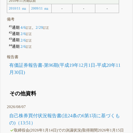
2010年11月期以前
-
-
-
2010/11
2009/11
損益
損益
備考
#1
通期
4/6
、
2/29
訂正
訂正
#2
通期
2/6
訂正
#3
通期
2/6
訂正
#4
通期
2/6
訂正
報告書
有価証券報告書-第96期(平成19年12月1日-平成20年11
月30日)
その他資料
2026/08/07
自己株券買付状況報告書(法24条の6第1項に基づくも
の)（13:51）
取締役会(2026年1月14日)での決議状況(取得期間2026年1月15日