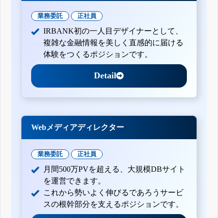
業務委託
正社員
IRBANK初の一人目デザイナーとして、
複雑な金融情報を美しく直感的に届ける
体験をつくるポジションです。
Detail
Webメディアディレクター
業務委託
正社員
月間500万PVを超える、大規模DBサイト
を運営できます。
これから勢いよく伸びるであろうサービ
スの根幹部分を支えるポジションです。