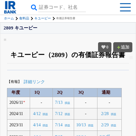
ホーム
食料品
キユーピー
有価証券報告書
2809 キユーピー
0
追加
キユーピー（2809）の有価証券報告書
β版IRBANKでは、
8月24日まで完全無料
四半期業績・決算の進捗
がさらに
詳しく見られる
無料でβ版をはじめる
【有報】
詳細リンク
登録すると永久30%OFFと米株版の先行利用も付きます
年度
1Q
2Q
3Q
通期
2026/11
*
-
-
-
7/13
損益
2024/11
-
4/12
7/12
2/28
損益
損益
損益
2023/11
4/14
7/14
10/13
2/29
損益
損益
損益
損益
#1