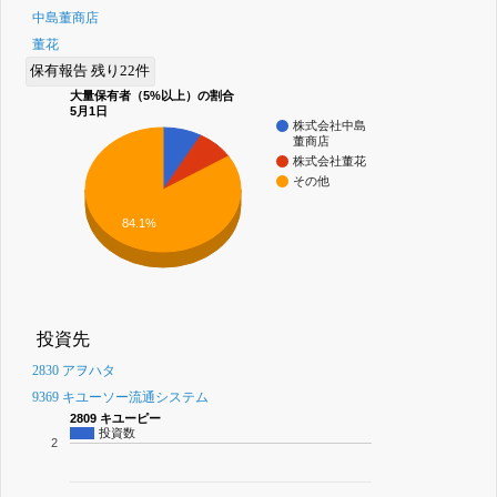
中島董商店
董花
保有報告 残り22件
大量保有者（5%以上）の割合
5月1日
株式会社中島
董商店
株式会社董花
その他
84.1%
投資先
2830 アヲハタ
9369 キユーソー流通システム
2809 キユーピー
投資数
2