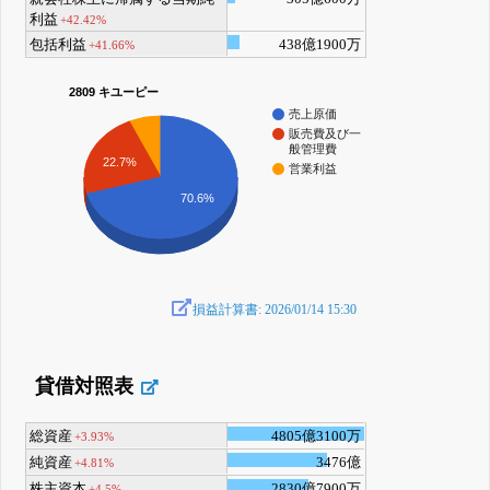
利益
+42.42%
包括利益
438億1900万
+41.66%
2809 キユーピー
売上原価
販売費及び一
般管理費
22.7%
営業利益
70.6%
損益計算書: 2026/01/14 15:30
貸借対照表
総資産
4805億3100万
+3.93%
純資産
3476億
+4.81%
株主資本
2830億7900万
+4.5%