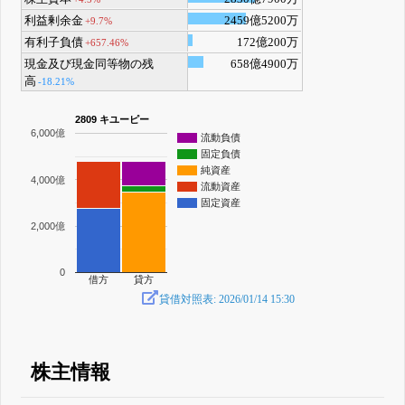
利益剰余金
2459億5200万
+9.7%
有利子負債
172億200万
+657.46%
現金及び現金同等物の残
658億4900万
高
-18.21%
2809 キユーピー
6,000億
流動負債
固定負債
純資産
4,000億
流動資産
固定資産
2,000億
0
借方
貸方
貸借対照表: 2026/01/14 15:30
株主情報