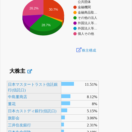
公共団体
金融機関
26.2%
30.7%
金融商品取…
その他の法人
外国法人等…
28.7%
外国法人等…
個人その他
株主構成
大株主
日本マスタートラスト信託銀
11.51%
行(信託口)
中島董商店
8.12%
董花
8%
日本カストディ銀行(信託口)
5.15%
旗影会
3.06%
三井住友銀行
2.31%