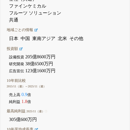
ファインケミカル
フルーツ ソリューション
共通
地域ごとの情報
日本
中国
東南アジア
北米
その他
投資額
205億8600万円
設備投資
38億6500万円
研究開発
123億1600万円
広告宣伝
10年前比較
2015/11（連）～2025/11（連）
0.9
売上高
倍
1.8
純利益
倍
最高純利益
2025/11（連）
305億600万円
10年平均成長率