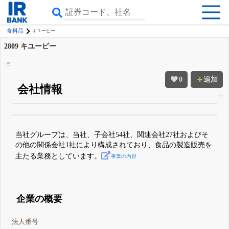
食料品
キユーピー
2809
キユーピー
0
追加
会社情報
β版IRBANKでは、
8月24日まで完全無料
四半期業績・決算の進捗
がさらに
詳しく見られる
無料でβ版をはじめる
当社グループは、当社、子会社54社、関連会社27社およびそ
登録すると永久30%OFFと米株版の先行利用も付きます
の他の関係会社1社により構成されており、食品の製造販売を
主たる業務としています。
事業の内容
企業の概要
法人番号