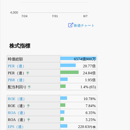
4,000
7/24
7/31
8/7
株価チャート
株式指標
時価総額
6574億900万
PER（連）
20.77倍
PER（連）
24.84倍
予
PBR（連）
1.95倍
配当利回り
1.4% (65)
予
ROE（連）
10.78%
ROE（連）
7.84%
予
ROA（連）
6.35%
ROA（連）
5.25%
予
EPS（連）
220.63
円/株