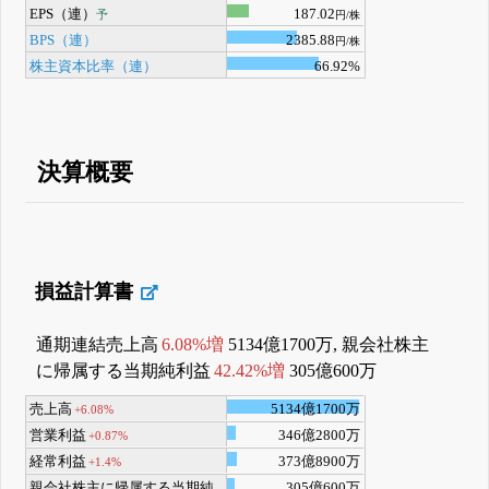
EPS（連）
187.02
予
円/株
BPS（連）
2385.88
円/株
株主資本比率（連）
66.92%
決算概要
損益計算書
通期連結売上高
6.08%増
5134億1700万, 親会社株主
に帰属する当期純利益
42.42%増
305億600万
売上高
5134億1700万
+6.08%
営業利益
346億2800万
+0.87%
経常利益
373億8900万
+1.4%
親会社株主に帰属する当期純
305億600万