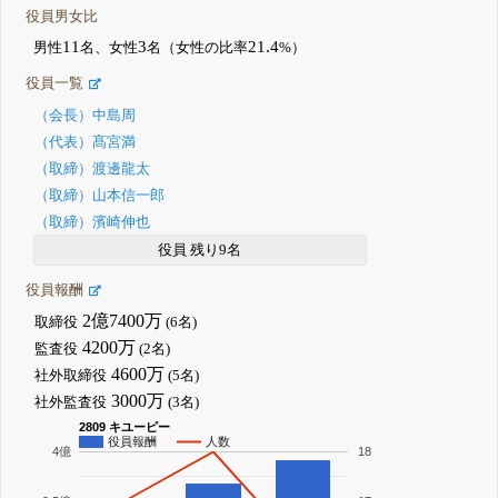
役員男女比
11
3
21.4
男性
名、女性
名（女性の比率
%）
役員一覧
（会長）中島周
（代表）髙宮満
（取締）渡邊龍太
（取締）山本信一郎
（取締）濱崎伸也
役員 残り9名
役員報酬
2億7400万
取締役
(6名)
4200万
監査役
(2名)
4600万
社外取締役
(5名)
3000万
社外監査役
(3名)
2809 キユーピー
役員報酬
人数
4億
18