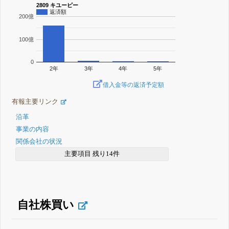
2809 キユーピー
返済額
200億
100億
0
2年
3年
4年
5年
借入金等の返済予定額
有報主要リンク
沿革
事業の内容
関係会社の状況
主要項目 残り14件
自社株買い