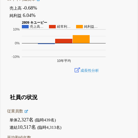
-0.68%
売上高
6.04%
純利益
2809 キユーピー
売上高…
経常利…
純利益…
10%
0%
-10%
10年平均
成長性分析
社員の状況
従業員数
2,327名
単体
(臨時439名)
10,517名
連結
(臨時4,313名)
平均勤続年数