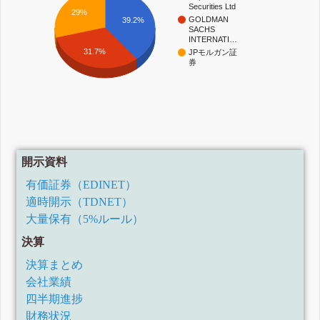
Securities Ltd
29%
GOLDMAN
39.2%
SACHS
INTERNATI…
31.7%
JPモルガン証
券
開示資料
有価証券（EDINET）
適時開示（TDNET）
大量保有（5%ルール）
決算
決算まとめ
会社業績
四半期進捗
財務状況