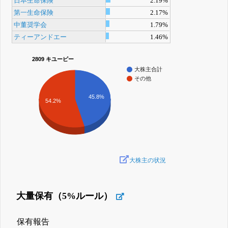
日本生命保険
2.19%
第一生命保険
2.17%
中董奨学会
1.79%
ティーアンドエー
1.46%
2809 キユーピー
大株主合計
その他
45.8%
54.2%
大株主の状況
大量保有（5%ルール）
保有報告