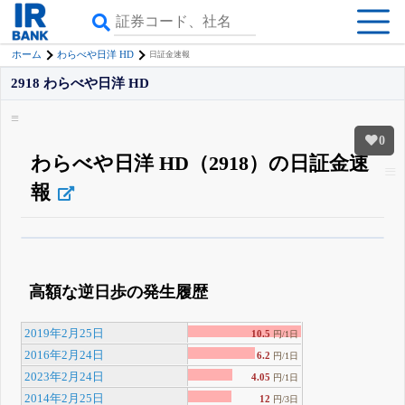
ホーム
わらべや日洋 HD
日証金速報
2918 わらべや日洋 HD
0
わらべや日洋 HD（2918）の日証金速
報
β版IRBANKでは、
8月24日まで完全無料
空売り・信用需給
がさらに詳しく
見られる
無料でβ版をはじめる
高額な逆日歩の発生履歴
登録すると永久30%OFFと米株版の先行利用も付きます
2019年2月25日
10.5
円/1日
2016年2月24日
6.2
円/1日
2023年2月24日
4.05
円/1日
2014年2月25日
12
円/3日