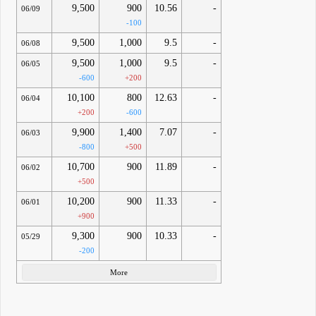
9,500
900
10.56
-
06/09
-100
9,500
1,000
9.5
-
06/08
9,500
1,000
9.5
-
06/05
-600
+200
10,100
800
12.63
-
06/04
+200
-600
9,900
1,400
7.07
-
06/03
-800
+500
10,700
900
11.89
-
06/02
+500
10,200
900
11.33
-
06/01
+900
9,300
900
10.33
-
05/29
-200
More