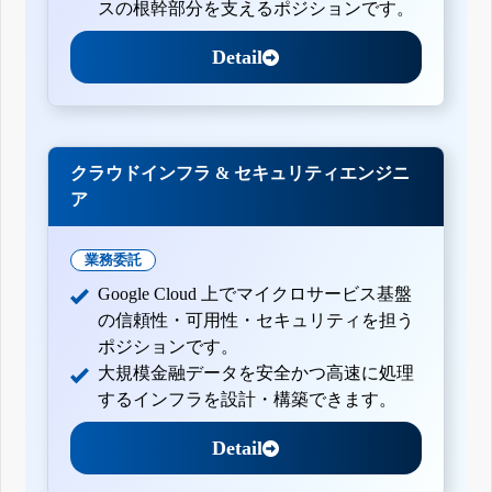
スの根幹部分を支えるポジションです。
Detail
クラウドインフラ & セキュリティエンジニ
ア
業務委託
Google Cloud 上でマイクロサービス基盤
の信頼性・可用性・セキュリティを担う
ポジションです。
大規模金融データを安全かつ高速に処理
するインフラを設計・構築できます。
Detail