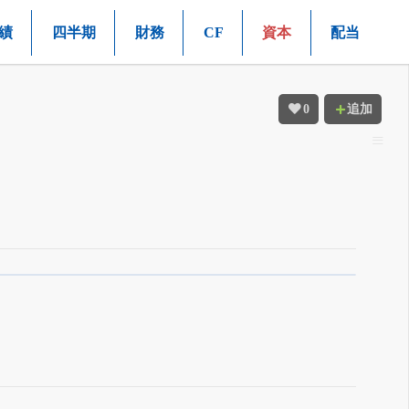
績
四半期
財務
CF
資本
配当
0
追加