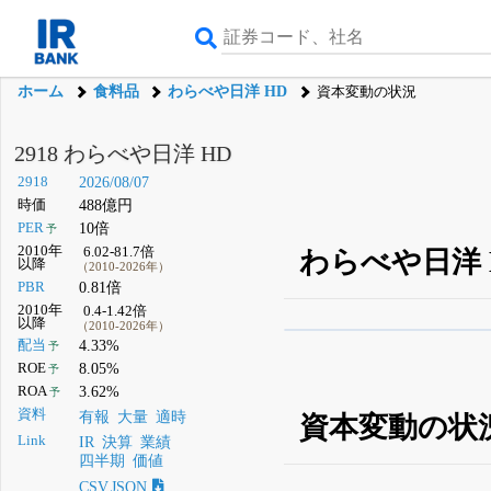
ホーム
食料品
わらべや日洋 HD
資本変動の状況
2918 わらべや日洋 HD
2918
2026/08/07
時価
488億円
PER
10倍
予
2010年
6.02-81.7倍
わらべや日洋 
以降
（2010-2026年）
PBR
0.81倍
2010年
0.4-1.42倍
以降
（2010-2026年）
β版IRBANKでは、
8月
配当
4.33%
予
ROE
8.05%
予
無料
ROA
3.62%
予
登録すると永久30%
資料
有報
大量
適時
資本変動の状
Link
IR
決算
業績
四半期
価値
CSV,JSON