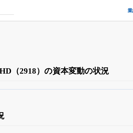
業
HD（2918）の資本変動の状況
四半期業績・決算の進捗
がさらに詳しく見られる
24日まで完全無料
でβ版をはじめる
OFFと米株版の先行利用も付きます
況