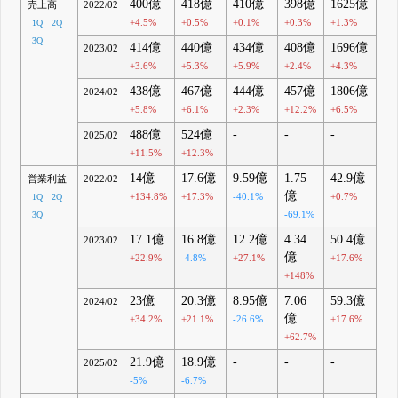
400億
418億
410億
398億
1625億
売上高
2022/02
+4.5%
+0.5%
+0.1%
+0.3%
+1.3%
1Q
2Q
3Q
414億
440億
434億
408億
1696億
2023/02
+3.6%
+5.3%
+5.9%
+2.4%
+4.3%
438億
467億
444億
457億
1806億
2024/02
+5.8%
+6.1%
+2.3%
+12.2%
+6.5%
488億
524億
-
-
-
2025/02
+11.5%
+12.3%
14億
17.6億
9.59億
1.75
42.9億
営業利益
2022/02
億
+134.8%
+17.3%
-40.1%
+0.7%
1Q
2Q
-69.1%
3Q
17.1億
16.8億
12.2億
4.34
50.4億
2023/02
億
+22.9%
-4.8%
+27.1%
+17.6%
+148%
23億
20.3億
8.95億
7.06
59.3億
2024/02
億
+34.2%
+21.1%
-26.6%
+17.6%
+62.7%
21.9億
18.9億
-
-
-
2025/02
-5%
-6.7%