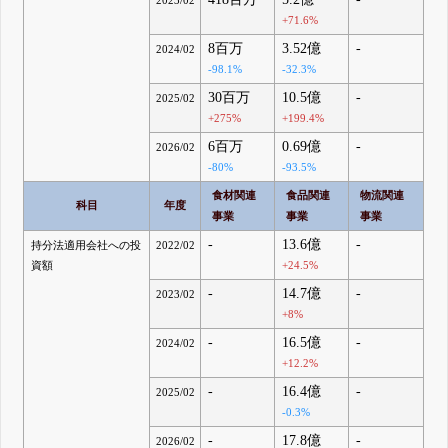
2023/02
+71.6%
8百万
3.52億
-
2024/02
-98.1%
-32.3%
30百万
10.5億
-
2025/02
+275%
+199.4%
6百万
0.69億
-
2026/02
-80%
-93.5%
食材関連
食品関連
物流関連
科目
年度
事業
事業
事業
-
13.6億
-
持分法適用会社への投
2022/02
資額
+24.5%
-
14.7億
-
2023/02
+8%
-
16.5億
-
2024/02
+12.2%
-
16.4億
-
2025/02
-0.3%
-
17.8億
-
2026/02