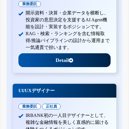
業務委託
開示資料・決算・企業データを横断し、
投資家の意思決定を支援するAI Agent機
能を設計・実装するポジションです。
RAG・検索・ランキングを含む情報取
得/推論パイプラインの設計から運用まで
一気通貫で担います。
Detail
UI/UXデザイナー
業務委託
正社員
IRBANK初の一人目デザイナーとして、
複雑な金融情報を美しく直感的に届ける