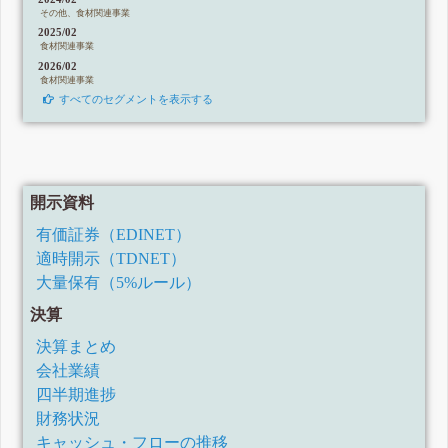
その他、食材関連事業
2025/02
食材関連事業
2026/02
食材関連事業
すべてのセグメントを表示する
開示資料
有価証券（EDINET）
適時開示（TDNET）
大量保有（5%ルール）
決算
決算まとめ
会社業績
四半期進捗
財務状況
キャッシュ・フローの推移