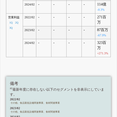
-
-
-
-
114億
2024/02
-0.3%
-
-
-
-
271百
営業利益
2022/02
万
1Q
2Q
3Q
-
-
-
-
87百万
2023/02
-67.9%
-
-
-
-
323百
2024/02
万
+271.3%
備考
#1
最新年度に存在しない以下のセグメントを非表示にしていま
す。
2022/02
その他、食品製造設備関連事業、食材関連事業
2023/02
その他、食品製造設備関連事業、食材関連事業
2024/02