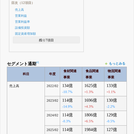
目次（12項目）
売上高
営業利益
営業利益率
設備投資額
固定資産増加額
残り7項目
#1
セグメント通期
もっとみる
食材関連
食品関連
物流関連
科目
年度
事業
事業
事業
134億
1625億
133億
売上高
2022/02
-10.7%
+1.3%
+1.1%
114億
1696億
130億
2023/02
-14.9%
+4.3%
-2.2%
114億
1806億
129億
2024/02
-0.3%
+6.5%
-0.5%
114億
1984億
127億
2025/02