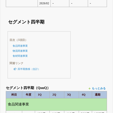
-
-
-
2026/02
セグメント四半期
目次（3項目）
食品関連事業
物流関連事業
食材関連事業
関連リンク
四半期推移（合計）
セグメント四半期（QonQ）
もっとみる
科目
年度
1Q
2Q
3Q
4Q
通期
食品関連事業