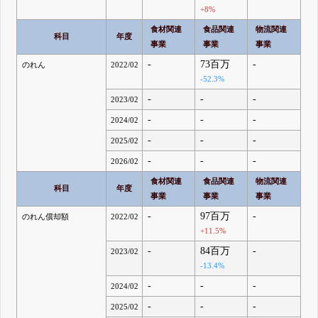
+8%
食材関連
食品関連
物流関連
科目
年度
事業
事業
事業
-
73百万
-
のれん
2022/02
-52.3%
-
-
-
2023/02
-
-
-
2024/02
-
-
-
2025/02
-
-
-
2026/02
食材関連
食品関連
物流関連
科目
年度
事業
事業
事業
-
97百万
-
のれん償却額
2022/02
+11.5%
-
84百万
-
2023/02
-13.4%
-
-
-
2024/02
-
-
-
2025/02