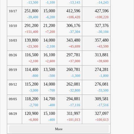
-13,500
-1,100
-13,143
-14,243
251,800
15,000
412,596
427,596
10/17
-39,400
-6,200
+106,420
+100,220
291,200
21,200
306,176
327,376
10/10
+151,400
+7,200
-37,304
-30,104
139,800
14,000
343,480
357,480
10/03
+23,300
-2,100
+45,699
+43,599
116,500
16,100
297,781
313,881
09/26
+2,100
+2,600
+37,000
+39,600
114,400
13,500
260,781
274,281
09/19
-800
-500
-1,300
-1,800
115,200
14,000
262,081
276,081
09/12
-3,000
-700
-32,800
-33,500
118,200
14,700
294,881
309,581
09/05
-2,700
-400
-17,116
-17,516
120,900
15,100
311,997
327,097
08/29
+6,800
-400
+101,013
+100,613
More