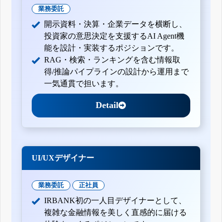
業務委託
開示資料・決算・企業データを横断し、
投資家の意思決定を支援するAI Agent機
能を設計・実装するポジションです。
RAG・検索・ランキングを含む情報取
得/推論パイプラインの設計から運用まで
一気通貫で担います。
Detail
UI/UXデザイナー
業務委託
正社員
IRBANK初の一人目デザイナーとして、
複雑な金融情報を美しく直感的に届ける