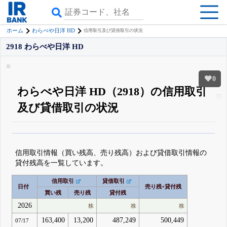
ホーム
わらべや日洋 HD
信用取引及び貸借取引の状況
2918 わらべや日洋 HD
0
わらべや日洋 HD（2918）の信用取引
及び貸借取引の状況
β版IRBANKでは、
8月24日まで完全無料
空売り・信用需給
がさらに詳しく
見られる
無料でβ版をはじめる
信用取引情報（買い残高、売り残高）および貸借取引情報の
登録すると永久30%OFFと米株版の先行利用も付きます
貸付残高を一覧しています。
信用取引
貸借取引
日付
売り残+貸付残
買い残
売り残
貸付残
2026
株
株
株
163,400
13,200
487,249
500,449
07/17