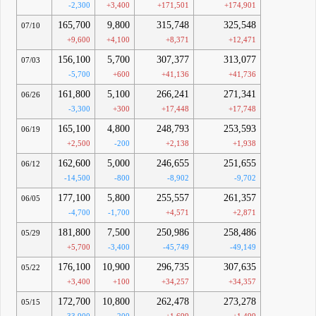
-2,300
+3,400
+171,501
+174,901
165,700
9,800
315,748
325,548
07/10
+9,600
+4,100
+8,371
+12,471
156,100
5,700
307,377
313,077
07/03
-5,700
+600
+41,136
+41,736
161,800
5,100
266,241
271,341
06/26
-3,300
+300
+17,448
+17,748
165,100
4,800
248,793
253,593
06/19
+2,500
-200
+2,138
+1,938
162,600
5,000
246,655
251,655
06/12
-14,500
-800
-8,902
-9,702
177,100
5,800
255,557
261,357
06/05
-4,700
-1,700
+4,571
+2,871
181,800
7,500
250,986
258,486
05/29
+5,700
-3,400
-45,749
-49,149
176,100
10,900
296,735
307,635
05/22
+3,400
+100
+34,257
+34,357
172,700
10,800
262,478
273,278
05/15