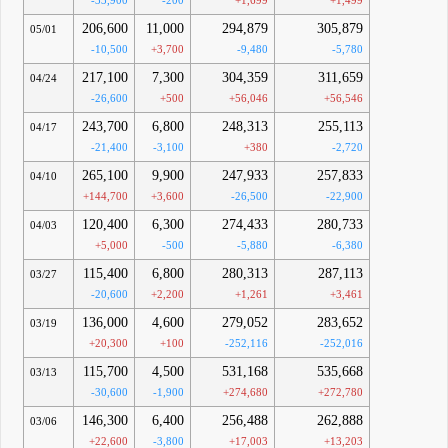
-33,900
-200
+1,699
+1,499
206,600
11,000
294,879
305,879
05/01
-10,500
+3,700
-9,480
-5,780
217,100
7,300
304,359
311,659
04/24
-26,600
+500
+56,046
+56,546
243,700
6,800
248,313
255,113
04/17
-21,400
-3,100
+380
-2,720
265,100
9,900
247,933
257,833
04/10
+144,700
+3,600
-26,500
-22,900
120,400
6,300
274,433
280,733
04/03
+5,000
-500
-5,880
-6,380
115,400
6,800
280,313
287,113
03/27
-20,600
+2,200
+1,261
+3,461
136,000
4,600
279,052
283,652
03/19
+20,300
+100
-252,116
-252,016
115,700
4,500
531,168
535,668
03/13
-30,600
-1,900
+274,680
+272,780
146,300
6,400
256,488
262,888
03/06
+22,600
-3,800
+17,003
+13,203