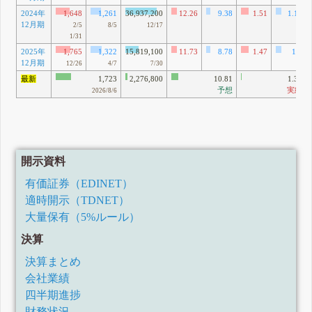
2024年
1,648
1,261
36,937,200
12.26
9.38
1.51
1.15
12月期
2/5
8/5
12/17
1/31
2025年
1,765
1,322
15,819,100
11.73
8.78
1.47
1.1
12月期
12/26
4/7
7/30
最新
1,723
2,276,800
10.81
1.38
予想
実績
2026/8/6
開示資料
有価証券（EDINET）
適時開示（TDNET）
大量保有（5%ルール）
決算
決算まとめ
会社業績
四半期進捗
財務状況