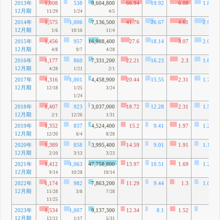
2013年
1,808
538
9,604,800
66.94
19.92
6.08
1.81
12月期
11/29
1/24
4/5
2014年
1,575
1,006
7,136,500
41.76
26.67
4.61
2.95
12月期
1/6
10/16
11/4
2015年
1,456
957
16,988,400
27.6
18.14
3.07
2.02
12月期
4/8
9/7
4/28
2016年
1,177
860
7,331,200
22.21
16.23
2.3
1.68
12月期
4/28
1/21
2/1
2017年
1,316
1,001
4,458,900
20.44
15.55
2.31
1.76
12月期
12/18
1/25
3/24
1/24
2018年
1,407
923
3,037,000
18.72
12.28
2.31
1.52
12月期
2/1
12/26
1/31
2019年
1,352
837
4,524,400
15.2
9.41
1.97
1.22
12月期
12/20
6/4
8/28
2020年
1,389
858
3,995,400
14.59
9.01
1.91
1.18
12月期
2/10
3/13
3/23
2021年
1,412
1,063
47,758,800
13.97
10.51
1.69
1.27
12月期
9/14
10/28
10/14
2022年
1,174
982
7,863,200
11.29
9.44
1.3
1.09
12月期
11/28
3/8
7/28
11/25
2023年
1,534
1,007
9,137,300
12.34
8.1
1.52
1
12月期
12/12
1/17
5/31