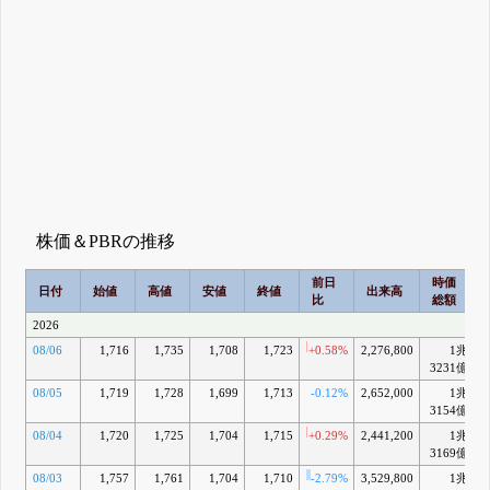
株価＆PBRの推移
前日
時価
日付
始値
高値
安値
終値
出来高
比
総額
2026
08/06
1,716
1,735
1,708
1,723
+0.58%
2,276,800
1兆
3231億
08/05
1,719
1,728
1,699
1,713
-0.12%
2,652,000
1兆
3154億
08/04
1,720
1,725
1,704
1,715
+0.29%
2,441,200
1兆
3169億
08/03
1,757
1,761
1,704
1,710
-2.79%
3,529,800
1兆