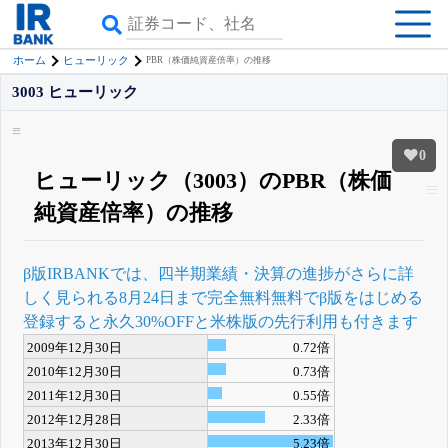
ホーム
ヒューリック
PBR（株価純資産倍率）の推移
3003 ヒューリック
0
ヒューリック（3003）のPBR（株価
純資産倍率）の推移
β版IRBANKでは、
四半期業績・決算の進捗
がさらに詳
しく見られる
8月24日まで完全無料
無料でβ版をはじめる
登録すると永久30%OFFと米株版の先行利用も付きます
2009年12月30日
0.72倍
2010年12月30日
0.73倍
2011年12月30日
0.55倍
2012年12月28日
2.33倍
2013年12月30日
5.23倍