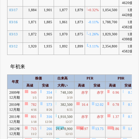
4620億
03/17
1,884
1,901
1,877
1,879
+0.32%
1,054,500
1兆
4428億
03/16
1,871
1,885
1,861
1,873
-0.11%
1,788,700
1兆
4382億
03/13
1,872
1,905
1,870
1,875
-1.26%
1,829,300
1兆
4398億
03/12
1,920
1,935
1,892
1,899
-3.11%
2,354,800
1兆
4582億
年初来
株価
出来高
PER
PBR
年度
高値
安値
大商い
高値
安値
高値
安値
2009年
949
354
748,100
赤字
赤字
0.96
0.36
12月期
1/5
3/10
3/19
2010年
782
573
382,500
16.4
12.02
0.78
0.57
12月期
4/16
8/26
6/25
2011年
801
316
1,910,500
赤字
赤字
1.37
0.54
12月期
1/18
12/30
12/27
2012年
715
266
21,478,900
36.97
13.75
2.86
1.06
12月期
11/2
5/23
12/13