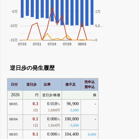
-5万
1万
-10万
5,0…
-15万
0
07/15
07/21
07/24
07/29
08/03
逆日歩の発生履歴
売申込
日付
逆日歩
比率
株不足
買申込
2026
円
逆日歩/株価
株
0.3
0.018
96,900
-
08/05
%
3日
1,680円
-3,900
0.1
0.006
100,800
-
08/04
%
1日
1,664円
-3,600
0.1
0.006
104,400
08/03
%
6,000