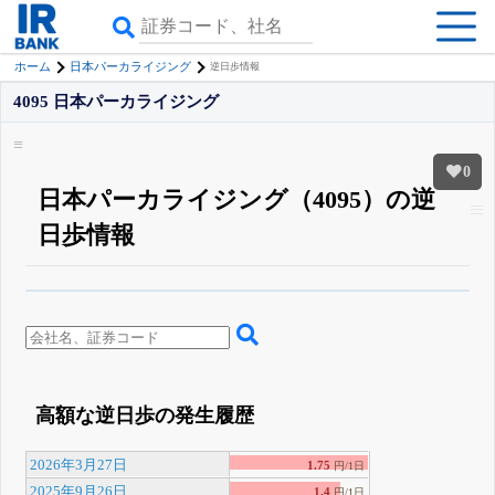
ホーム
日本パーカライジング
逆日歩情報
4095 日本パーカライジング
0
日本パーカライジング（4095）の逆
日歩情報
β版IRBANKでは、
8月24日まで完全無料
空売り・信用需給
がさらに詳しく
見られる
無料でβ版をはじめる
登録すると永久30%OFFと米株版の先行利用も付きます
高額な逆日歩の発生履歴
2026年3月27日
1.75
円/1日
2025年9月26日
1.4
円/1日