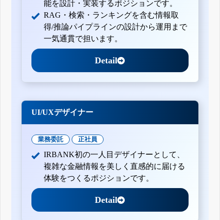
能を設計・実装するポジションです。
RAG・検索・ランキングを含む情報取
得/推論パイプラインの設計から運用まで
一気通貫で担います。
Detail
UI/UXデザイナー
業務委託
正社員
IRBANK初の一人目デザイナーとして、
複雑な金融情報を美しく直感的に届ける
体験をつくるポジションです。
Detail