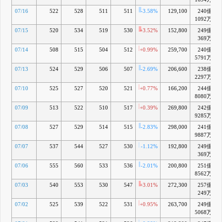
別)の計
上、連結業
07/16
522
528
511
511
-3.58%
129,100
240億
績予想の修
1092万
正及び配当
07/15
520
534
519
530
+3.52%
152,800
249億
予想修正に
関するお知
369万
らせ
07/14
508
515
504
512
+0.99%
259,700
240億
4月 27, 2026
5791万
07/13
524
529
506
507
-2.69%
206,600
238億
2297万
07/10
525
527
520
521
+0.77%
166,200
244億
8080万
07/09
513
522
510
517
+0.39%
269,800
242億
9285万
07/08
527
529
514
515
-2.83%
298,000
241億
9887万
07/07
537
544
527
530
-1.12%
192,800
249億
369万
07/06
555
560
533
536
-2.01%
200,800
251億
8562万
07/03
540
553
530
547
+3.01%
272,300
257億
249万
07/02
525
539
522
531
+0.95%
263,700
249億
5068万