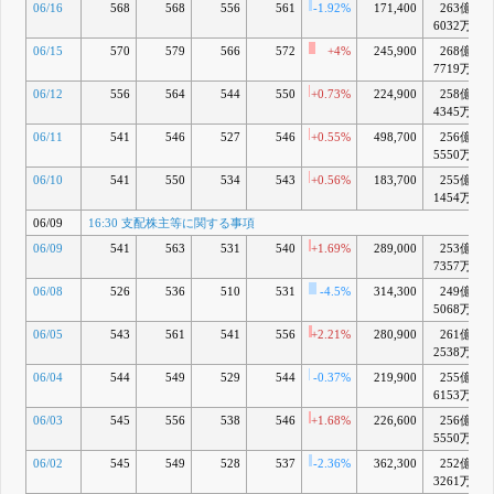
06/16
568
568
556
561
-1.92%
171,400
263億
6032万
06/15
570
579
566
572
+4%
245,900
268億
7719万
06/12
556
564
544
550
+0.73%
224,900
258億
4345万
06/11
541
546
527
546
+0.55%
498,700
256億
5550万
06/10
541
550
534
543
+0.56%
183,700
255億
1454万
06/09
16:30 支配株主等に関する事項
06/09
541
563
531
540
+1.69%
289,000
253億
7357万
06/08
526
536
510
531
-4.5%
314,300
249億
5068万
06/05
543
561
541
556
+2.21%
280,900
261億
2538万
06/04
544
549
529
544
-0.37%
219,900
255億
6153万
06/03
545
556
538
546
+1.68%
226,600
256億
5550万
06/02
545
549
528
537
-2.36%
362,300
252億
3261万