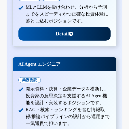
MLとLLMを掛け合わせ、分析から予測
までをスピーディかつ正確な投資体験に
落とし込むポジションです。
Detail
AI Agent エンジニア
業務委託
開示資料・決算・企業データを横断し、
投資家の意思決定を支援するAI Agent機
能を設計・実装するポジションです。
RAG・検索・ランキングを含む情報取
得/推論パイプラインの設計から運用まで
一気通貫で担います。