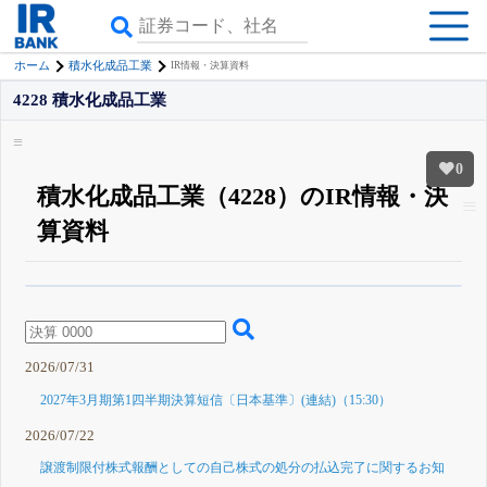
ホーム
積水化成品工業
IR情報・決算資料
4228 積水化成品工業
0
積水化成品工業（4228）のIR情報・決
算資料
β版IRBANKでは、
8月24日まで完全無料
四半期業績・決算の進捗
がさらに
詳しく見られる
無料でβ版をはじめる
登録すると永久30%OFFと米株版の先行利用も付きます
2026/07/31
2027年3月期第1四半期決算短信〔日本基準〕(連結)（15:30）
2026/07/22
譲渡制限付株式報酬としての自己株式の処分の払込完了に関するお知