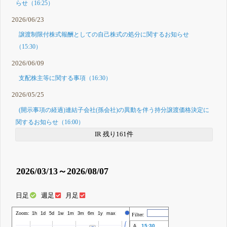
らせ（16:25）
2026/06/23
譲渡制限付株式報酬としての自己株式の処分に関するお知らせ
（15:30）
2026/06/09
支配株主等に関する事項（16:30）
2026/05/25
(開示事項の経過)連結子会社(孫会社)の異動を伴う持分譲渡価格決定に
関するお知らせ（16:00）
IR 残り161件
2026/03/13～2026/08/07
日足
週足
月足
Zoom:
株価
1h
1d
5d
1w
1m
3m
6m
1y
max
Filter:
15:30
A