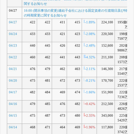
関するお知らせ
04/27
16:00 (開示事項の変更)連結子会社における固定資産の引渡期日及び特別
の時期変更に関するお知らせ
04/27
422
422
411
415
-1.89%
224,100
195億6
万
04/24
433
433
421
423
-2.08%
220,500
198億
7597万
04/23
440
445
426
432
-2.48%
152,600
202億
9886万
04/22
460
462
441
443
-4.32%
211,100
208億
1573万
04/21
476
479
462
463
-2.11%
146,300
217億
5549万
04/20
475
481
472
473
-0.21%
170,700
222億
2537万
04/17
482
484
469
474
-1.66%
151,900
222億
7236万
04/16
479
485
476
482
+0.42%
212,500
226億
4826万
04/15
475
487
473
480
+2.35%
343,000
225億
5429万
04/14
468
471
464
469
+1.96%
117,800
220億
3742万