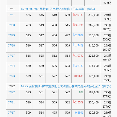
示事項の経
5550万
過)連結子
07/31
15:30 2027年3月期第1四半期決算短信〔日本基準〕(連結)
会社(孫会
社)の異動
07/31
525
546
519
530
+2.91%
339,000
249億
を伴う持分
369万
譲渡価格決
定に関する
07/30
493
519
490
515
+3.62%
367,700
241億
お知らせ
9887万
5月 25, 2026
07/29
515
517
486
497
-2.36%
515,200
233億
15:30
F
5309万
2026年3月
07/28
510
517
506
509
-1.74%
416,200
239億
期決算短信
〔日本基
1694万
準〕(連結)
07/27
518
525
512
518
+1.97%
222,500
243億
5月 08, 2026
3984万
16:00 (開
G
07/24
520
520
506
508
-3.61%
174,000
238億
示事項の変
6995万
更)連結子
会社におけ
07/23
529
531
522
527
+0.96%
123,600
247億
る固定資産
6273万
の引渡期日
07/22
16:25 譲渡制限付株式報酬としての自己株式の処分の払込完了に関するお
及び特別利
益計上の時
07/22
523
531
521
522
0%
182,600
245億
期変更に関
2779万
するお知ら
せ
07/21
519
524
509
522
+2.55%
238,400
245億
16:00 繰延
2779万
税金資産
07/17
509
514
495
509
-0.39%
420,800
239億
(連結・個
1694万