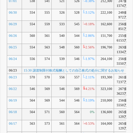
07/01
538
541
521
526
-0.38%
212,300
247億
1574万
06/30
554
555
526
528
-3.12%
222,100
248億
972万
06/29
554
559
533
545
+0.18%
162,600
256億
851万
06/26
560
561
540
544
-2.86%
151,700
255億
6153万
06/25
554
563
548
560
+2.56%
196,700
263億
1334万
06/24
556
574
539
546
-1.97%
264,100
256億
5550万
06/23
15:30 譲渡制限付株式報酬としての自己株式の処分に関するお知らせ
06/23
570
570
556
557
-2.11%
193,300
261億
7237万
06/22
546
569
546
569
+4.21%
323,100
267億
3623万
06/19
564
569
544
546
-3.19%
210,000
256億
5550万
06/18
564
571
560
564
0%
136,600
265億
129万
06/17
563
573
561
564
+0.53%
164,000
265億
129万