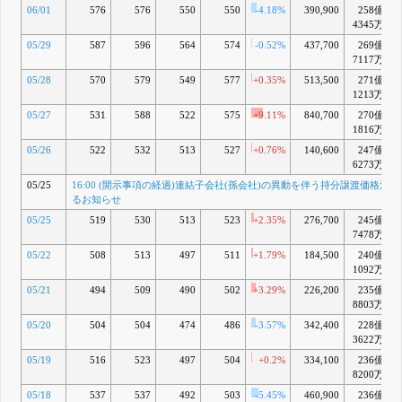
06/01
576
576
550
550
-4.18%
390,900
258億
+
4345万
05/29
587
596
564
574
-0.52%
437,700
269億
+
7117万
05/28
570
579
549
577
+0.35%
513,500
271億
+
1213万
05/27
531
588
522
575
+9.11%
840,700
270億
1816万
05/26
522
532
513
527
+0.76%
140,600
247億
6273万
05/25
16:00 (開示事項の経過)連結子会社(孫会社)の異動を伴う持分譲渡価格決
るお知らせ
05/25
519
530
513
523
+2.35%
276,700
245億
7478万
05/22
508
513
497
511
+1.79%
184,500
240億
1092万
05/21
494
509
490
502
+3.29%
226,200
235億
8803万
05/20
504
504
474
486
-3.57%
342,400
228億
3622万
05/19
516
523
497
504
+0.2%
334,100
236億
8200万
05/18
537
537
492
503
-5.45%
460,900
236億