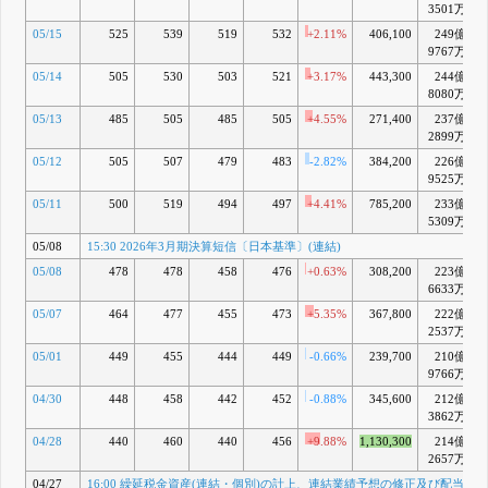
3501万
05/15
525
539
519
532
+2.11%
406,100
249億
+
9767万
05/14
505
530
503
521
+3.17%
443,300
244億
+
8080万
05/13
485
505
485
505
+4.55%
271,400
237億
2899万
05/12
505
507
479
483
-2.82%
384,200
226億
9525万
05/11
500
519
494
497
+4.41%
785,200
233億
5309万
05/08
15:30 2026年3月期決算短信〔日本基準〕(連結)
05/08
478
478
458
476
+0.63%
308,200
223億
6633万
05/07
464
477
455
473
+5.35%
367,800
222億
2537万
05/01
449
455
444
449
-0.66%
239,700
210億
9766万
04/30
448
458
442
452
-0.88%
345,600
212億
3862万
04/28
440
460
440
456
+9.88%
1,130,300
214億
2657万
04/27
16:00 繰延税金資産(連結・個別)の計上、連結業績予想の修正及び配当予