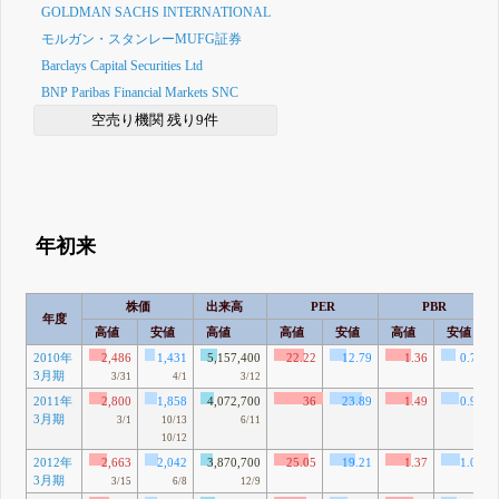
GOLDMAN SACHS INTERNATIONAL
モルガン・スタンレーMUFG証券
Barclays Capital Securities Ltd
BNP Paribas Financial Markets SNC
空売り機関 残り9件
年初来
株価
出来高
PER
PBR
年度
高値
安値
高値
高値
安値
高値
安値
2010年
2,486
1,431
5,157,400
22.22
12.79
1.36
0.78
3月期
3/31
4/1
3/12
2011年
2,800
1,858
4,072,700
36
23.89
1.49
0.99
3月期
3/1
10/13
6/11
10/12
2012年
2,663
2,042
3,870,700
25.05
19.21
1.37
1.05
3月期
3/15
6/8
12/9