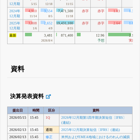
12月期
5/15
12/18
11/15
2024年
4,910
3,554
7,471,500
赤字
赤字
1.83
1.32
12月期
11/14
8/5
11/18
2025年
3,808
2,652
19,431,100
赤字
赤字
2.64
1.84
12月期
1/6
4/9
8/15
最新
3,481
871,400
12.96
2.17
予想
実績
2026/8/4
資料
決算発表資料
提出日
時間
区分
資料
2026/05/15
15:45
1Q
2026年12月期第1四半期決算短信〔IFRS〕
(連結)
2026/02/13
15:45
通期
2025年12月期決算短信〔IFRS〕(連結)
2026/02/13
15:45
修正
米州およびEMEA地域におけるのれんの減損