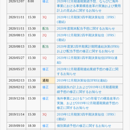
2020/12/07
8:00
修正
2020年12月期通期業績予想、ならびに海外
事業における事業構造改革の実施および費用
計上の見込みに関するお知らせ
2020/11/11
15:30
3Q
2020年12月期第3四半期決算短信〔IFRS〕
(連結)
2020/11/11
15:30
配当
2020年度期末配当予想に関するお知らせ
2020/08/13
15:30
2Q
2020年12月期第2四半期決算短信〔IFRS〕
(連結)
2020/08/13
15:30
配当
2020年度第2四半期累計期間連結決算(IFRS)
および配当予想の修正に関するお知らせ
2020/05/27
15:30
1Q
2020年12月期第1四半期決算短信[IFRS](連
結)
2020/05/27
15:30
修正
2020年12月期通期連結業績予想の修正に関
するお知らせ
2020/02/13
15:30
通期
2019年12月期決算短信[IFRS](連結)
2020/02/12
15:30
修正
減損損失の計上および2019年12月期通期業
績予想の修正に関するお知らせ
2019/12/16
15:30
修正
海外事業における7つの市場での構造改革の
実施、および2019年12月期通期業績予想の
修正に関するお知らせ
2019/11/14
15:30
3Q
2019年12月期第3四半期決算短信〔IFRS〕
(連結)
2019/09/10
18:30
修正
個別業績予想の修正に関するお知らせ