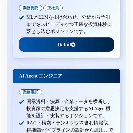
業務委託
正社員
MLとLLMを掛け合わせ、分析から予測
までをスピーディかつ正確な投資体験に
落とし込むポジションです。
Detail
AI Agent エンジニア
業務委託
開示資料・決算・企業データを横断し、
投資家の意思決定を支援するAI Agent機
能を設計・実装するポジションです。
RAG・検索・ランキングを含む情報取
得/推論パイプラインの設計から運用まで