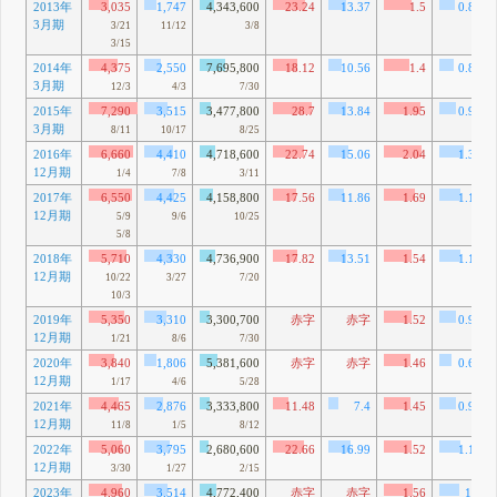
2013年
3,035
1,747
4,343,600
23.24
13.37
1.5
0.86
3月期
3/21
11/12
3/8
3/15
2014年
4,375
2,550
7,695,800
18.12
10.56
1.4
0.82
3月期
12/3
4/3
7/30
2015年
7,290
3,515
3,477,800
28.7
13.84
1.95
0.94
3月期
8/11
10/17
8/25
2016年
6,660
4,410
4,718,600
22.74
15.06
2.04
1.35
12月期
1/4
7/8
3/11
2017年
6,550
4,425
4,158,800
17.56
11.86
1.69
1.14
12月期
5/9
9/6
10/25
5/8
2018年
5,710
4,330
4,736,900
17.82
13.51
1.54
1.17
12月期
10/22
3/27
7/20
10/3
2019年
5,350
3,310
3,300,700
赤字
赤字
1.52
0.94
12月期
1/21
8/6
7/30
2020年
3,840
1,806
5,381,600
赤字
赤字
1.46
0.69
12月期
1/17
4/6
5/28
2021年
4,465
2,876
3,333,800
11.48
7.4
1.45
0.93
12月期
11/8
1/5
8/12
2022年
5,060
3,795
2,680,600
22.66
16.99
1.52
1.14
12月期
3/30
1/27
2/15
2023年
4,960
3,514
4,772,400
赤字
赤字
1.56
1.1