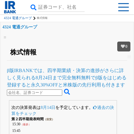
4324 電通グループ
株式情報
4324 電通グループ
0
株式情報
β版IRBANKでは、
四半期業績・決算の進捗
がさらに詳
しく見られる
8月24日まで完全無料
無料でβ版をはじめる
登録すると永久30%OFFと米株版の先行利用も付きます
次の決算発表は
8月14日
を予定しています。
過去の決
算をチェック
第２四半期発表時間
（目安）
15:30
（最多）
15:45