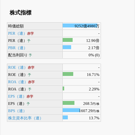
株式指標
時価総額
9252億4980万
PER（連）
-
赤字
PER（連）
12.96倍
予
PBR（連）
2.17倍
配当利回り
0% (0)
予
ROE（連）
-
赤字
ROE（連）
16.71%
予
ROA（連）
-
赤字
ROA（連）
2.29%
予
EPS（連）
-
赤字
EPS（連）
268.5
予
円/株
BPS（連）
1607.29
円/株
株主資本比率（連）
13.7%