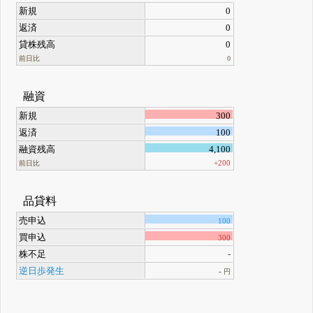
新規
0
返済
0
貸株残高
0
前日比
0
融資
新規
300
返済
100
融資残高
4,100
+200
前日比
品貸料
売申込
100
買申込
300
株不足
-
逆日歩発生
-
円