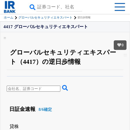
ホーム
グローバルセキュリティエキスパート
逆日歩情報
4417 グローバルセキュリティエキスパート
0
グローバルセキュリティエキスパー
ト（4417）の逆日歩情報
β版IRBANKでは、
8月24日まで完全無料
空売り・信用需給
がさらに詳しく
見られる
無料でβ版をはじめる
登録すると永久30%OFFと米株版の先行利用も付きます
日証金速報
8/6確定
貸株