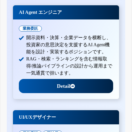
AI Agent エンジニア
業務委託
開示資料・決算・企業データを横断し、
投資家の意思決定を支援するAI Agent機
能を設計・実装するポジションです。
RAG・検索・ランキングを含む情報取
得/推論パイプラインの設計から運用まで
一気通貫で担います。
Detail
UI/UXデザイナー