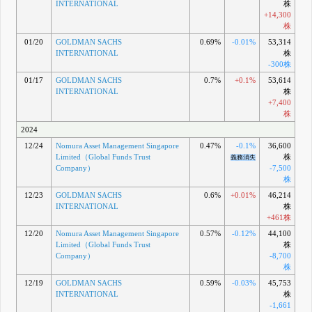
INTERNATIONAL
株
+14,300
株
01/20
GOLDMAN SACHS
0.69%
-0.01%
53,314
INTERNATIONAL
株
-300株
01/17
GOLDMAN SACHS
0.7%
+0.1%
53,614
INTERNATIONAL
株
+7,400
株
2024
12/24
Nomura Asset Management Singapore
0.47%
-0.1%
36,600
Limited（Global Funds Trust
株
義務消失
Company）
-7,500
株
12/23
GOLDMAN SACHS
0.6%
+0.01%
46,214
INTERNATIONAL
株
+461株
12/20
Nomura Asset Management Singapore
0.57%
-0.12%
44,100
Limited（Global Funds Trust
株
Company）
-8,700
株
12/19
GOLDMAN SACHS
0.59%
-0.03%
45,753
INTERNATIONAL
株
-1,661