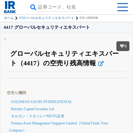
ホーム
グローバルセキュリティエキスパート
空売り残高情報
4417 グローバルセキュリティエキスパート
0
グローバルセキュリティエキスパー
ト（4417）の空売り残高情報
β版IRBANKでは、
8月24日まで完全無料
空売り・信用需給
がさらに詳しく
見られる
無料でβ版をはじめる
空売り機関
登録すると永久30%OFFと米株版の先行利用も付きます
GOLDMAN SACHS INTERNATIONAL
Barclays Capital Securities Ltd
モルガン・スタンレーMUFG証券
Nomura Asset Management Singapore Limited（Global Funds Trust
Company）