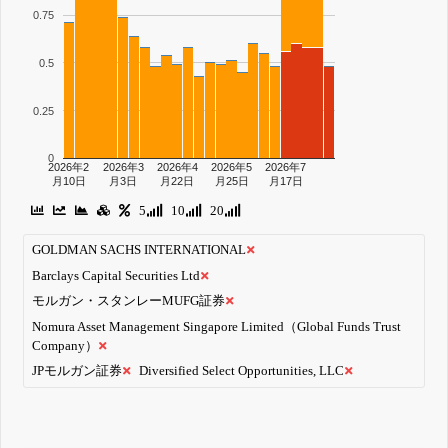
0.75
0.5
0.25
0
2026年2
2026年3
2026年4
2026年5
2026年7
月10日
月3日
月22日
月25日
月17日
5
10
20
GOLDMAN SACHS INTERNATIONAL
Barclays Capital Securities Ltd
モルガン・スタンレーMUFG証券
Nomura Asset Management Singapore Limited（Global Funds Trust
Company）
JPモルガン証券
Diversified Select Opportunities, LLC