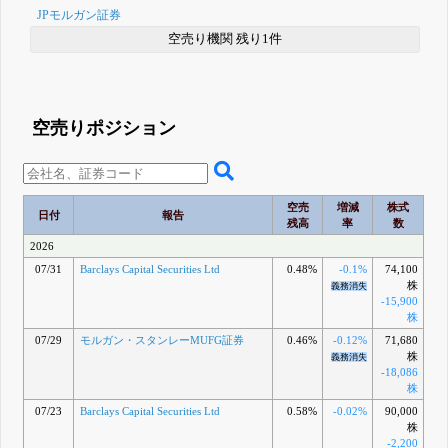
JPモルガン証券
空売り機関 残り1件
空売りポジション
空売
増減
株式
日付
報告
残高
率
数
2026
07/31
Barclays Capital Securities Ltd
0.48%
-0.1%
74,100
株
義務消失
-15,900
株
07/29
モルガン・スタンレーMUFG証券
0.46%
-0.12%
71,680
株
義務消失
-18,086
株
07/23
Barclays Capital Securities Ltd
0.58%
-0.02%
90,000
株
-2,200