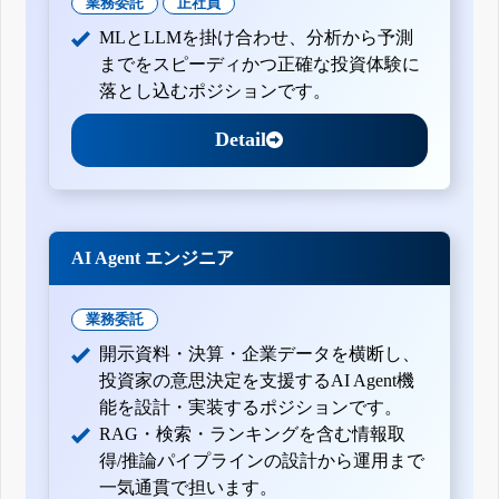
業務委託
正社員
MLとLLMを掛け合わせ、分析から予測
までをスピーディかつ正確な投資体験に
落とし込むポジションです。
Detail
AI Agent エンジニア
業務委託
開示資料・決算・企業データを横断し、
投資家の意思決定を支援するAI Agent機
能を設計・実装するポジションです。
RAG・検索・ランキングを含む情報取
得/推論パイプラインの設計から運用まで
一気通貫で担います。