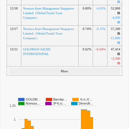
株
12/18
Nomura Asset Management Singapore
0.69%
-0.05%
52,800
Limited（Global Funds Trust
株
Company）
-4,400
株
12/17
Nomura Asset Management Singapore
0.74%
-0.15%
57,200
Limited（Global Funds Trust
株
Company）
-11,000
株
12/11
GOLDMAN SACHS
0.62%
+0.04%
47,414
INTERNATIONAL
株
+2,500
株
More
GOLDM…
Barclay…
モルガ…
Nomura…
JPモル…
Diversifi…
1.25
1