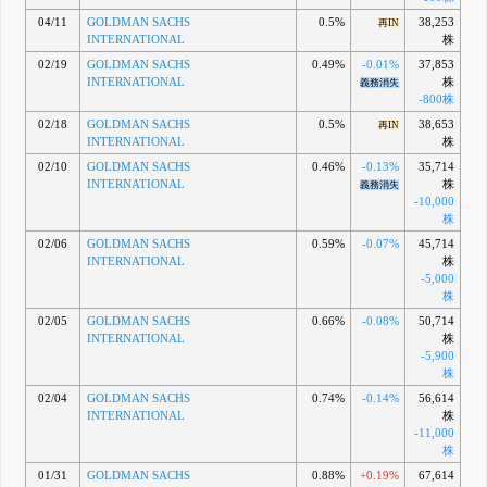
04/11
GOLDMAN SACHS
0.5%
38,253
再IN
INTERNATIONAL
株
02/19
GOLDMAN SACHS
0.49%
-0.01%
37,853
INTERNATIONAL
株
義務消失
-800株
02/18
GOLDMAN SACHS
0.5%
38,653
再IN
INTERNATIONAL
株
02/10
GOLDMAN SACHS
0.46%
-0.13%
35,714
INTERNATIONAL
株
義務消失
-10,000
株
02/06
GOLDMAN SACHS
0.59%
-0.07%
45,714
INTERNATIONAL
株
-5,000
株
02/05
GOLDMAN SACHS
0.66%
-0.08%
50,714
INTERNATIONAL
株
-5,900
株
02/04
GOLDMAN SACHS
0.74%
-0.14%
56,614
INTERNATIONAL
株
-11,000
株
01/31
GOLDMAN SACHS
0.88%
+0.19%
67,614