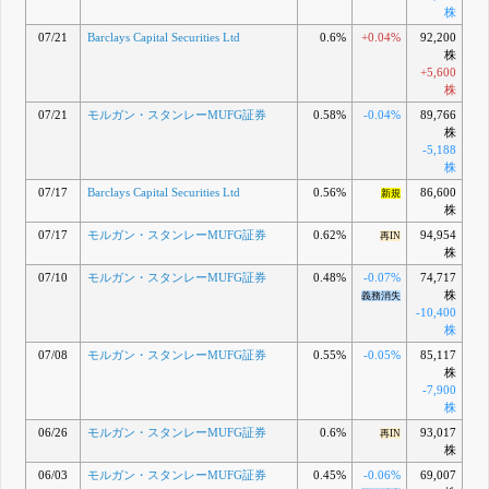
株
07/21
Barclays Capital Securities Ltd
0.6%
+0.04%
92,200
株
+5,600
株
07/21
モルガン・スタンレーMUFG証券
0.58%
-0.04%
89,766
株
-5,188
株
07/17
Barclays Capital Securities Ltd
0.56%
86,600
新規
株
07/17
モルガン・スタンレーMUFG証券
0.62%
94,954
再IN
株
07/10
モルガン・スタンレーMUFG証券
0.48%
-0.07%
74,717
株
義務消失
-10,400
株
07/08
モルガン・スタンレーMUFG証券
0.55%
-0.05%
85,117
株
-7,900
株
06/26
モルガン・スタンレーMUFG証券
0.6%
93,017
再IN
株
06/03
モルガン・スタンレーMUFG証券
0.45%
-0.06%
69,007