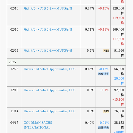
株
02/18
モルガン・スタンレーMUFG証券
0.84%
+0.13%
128,860
株
+19,400
株
02/10
モルガン・スタンレーMUFG証券
0.71%
+0.11%
109,460
株
+17,600
株
02/09
モルガン・スタンレーMUFG証券
0.6%
91,860
再IN
株
2025
12/25
Diversified Select Opportunities, LLC
0.43%
-0.17%
66,000
株
義務消失
-26,000
株
12/16
Diversified Select Opportunities, LLC
0.6%
+0.1%
92,000
株
+15,100
株
11/14
Diversified Select Opportunities, LLC
0.5%
76,900
再IN
株
04/17
GOLDMAN SACHS
0.49%
-0.01%
38,153
INTERNATIONAL
株
義務消失
-100株