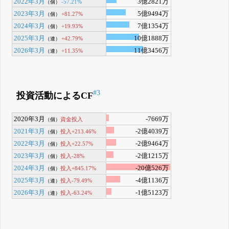
2022年3月
3億2821万
-57.21%
（個）
2023年3月
5億9494万
+81.27%
（個）
2024年3月
7億1354万
+19.93%
（個）
2025年3月
10億1888万
+42.79%
（連）
2026年3月
11億3456万
+11.35%
（連）
#3
投資活動によるCF
2020年3月
-7669万
資金投入
（個）
2021年3月
-2億4039万
投入+213.46%
（個）
2022年3月
-2億9464万
投入+22.57%
（個）
2023年3月
-2億1215万
投入-28%
（個）
2024年3月
-20億526万
投入+845.17%
（個）
2025年3月
-4億1136万
投入-79.49%
（連）
2026年3月
-1億5123万
投入-63.24%
（連）