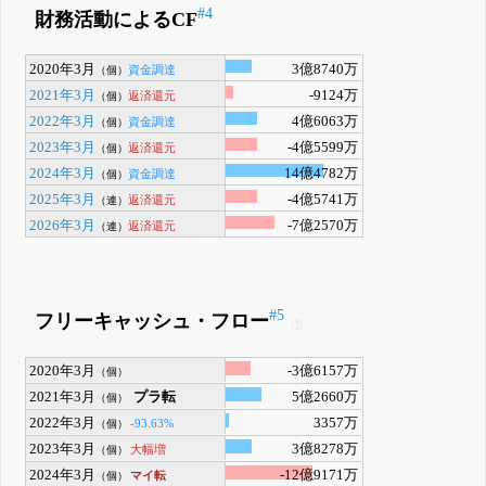
#4
財務活動によるCF
2020年3月
3億8740万
資金調達
（個）
2021年3月
-9124万
返済還元
（個）
2022年3月
4億6063万
資金調達
（個）
2023年3月
-4億5599万
返済還元
（個）
2024年3月
14億4782万
資金調達
（個）
2025年3月
-4億5741万
返済還元
（連）
2026年3月
-7億2570万
返済還元
（連）
#5
フリーキャッシュ・フロー
2020年3月
-3億6157万
（個）
2021年3月
プラ転
5億2660万
（個）
2022年3月
3357万
-93.63%
（個）
2023年3月
3億8278万
大幅増
（個）
2024年3月
-12億9171万
マイ転
（個）