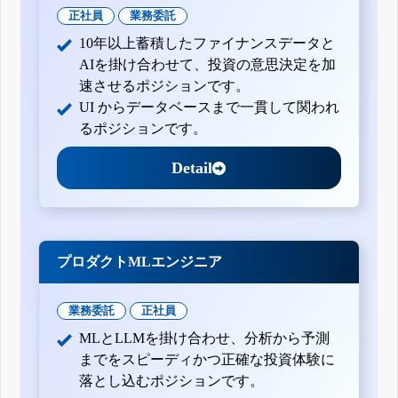
正社員
業務委託
10年以上蓄積したファイナンスデータと
AIを掛け合わせて、投資の意思決定を加
速させるポジションです。
UI からデータベースまで一貫して関われ
るポジションです。
Detail
プロダクトMLエンジニア
業務委託
正社員
MLとLLMを掛け合わせ、分析から予測
までをスピーディかつ正確な投資体験に
落とし込むポジションです。