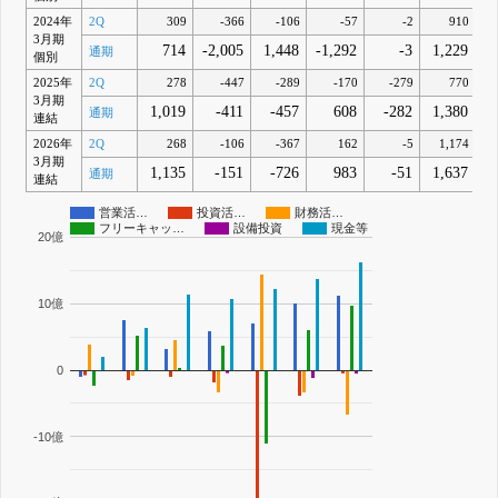
2024年
2Q
309
-366
-106
-57
-2
910
3月期
714
-2,005
1,448
-1,292
-3
1,229
通期
個別
2025年
2Q
278
-447
-289
-170
-279
770
3月期
1,019
-411
-457
608
-282
1,380
通期
連結
2026年
2Q
268
-106
-367
162
-5
1,174
3月期
1,135
-151
-726
983
-51
1,637
通期
連結
営業活…
投資活…
財務活…
フリーキャッ…
設備投資
現金等
20億
10億
0
-10億