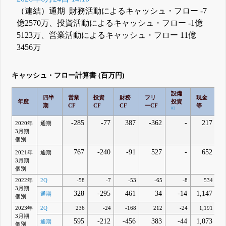
（連結）通期 財務活動によるキャッシュ・フロー -7
億2570万、投資活動によるキャッシュ・フロー -1億
5123万、営業活動によるキャッシュ・フロー 11億
3456万
キャッシュ・フロー計算書 (百万円)
設備
四半
営業
投資
財務
フリ
現金
年度
投資
期
CF
CF
CF
ーCF
等
#1
-285
-77
387
-362
-
217
2020年
通期
3月期
個別
767
-240
-91
527
-
652
2021年
通期
3月期
個別
2022年
2Q
-58
-7
-53
-65
-8
534
3月期
328
-295
461
34
-14
1,147
通期
個別
2023年
2Q
236
-24
-168
212
-24
1,191
3月期
595
-212
-456
383
-44
1,073
通期
個別