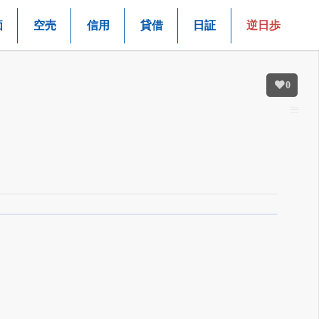
価
空売
信用
貸借
日証
逆日歩
0