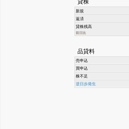
貸株
新規
返済
貸株残高
前日比
品貸料
売申込
買申込
株不足
逆日歩発生