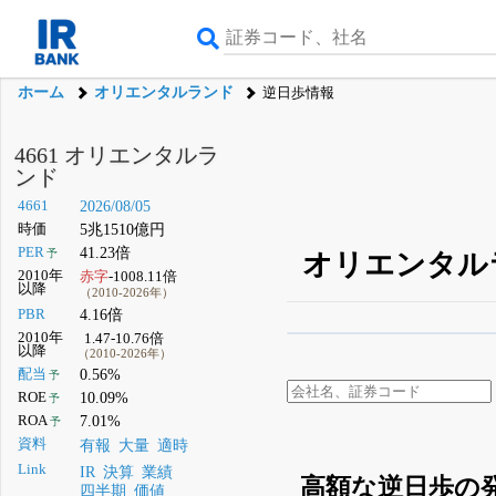
ホーム
オリエンタルランド
逆日歩情報
4661 オリエンタルラ
ンド
4661
2026/08/05
時価
5兆1510億円
PER
41.23倍
予
オリエンタルラ
2010年
赤字
-1008.11倍
以降
（2010-2026年）
PBR
4.16倍
2010年
1.47-10.76倍
β版IRBANKでは、
8月
以降
（2010-2026年）
配当
0.56%
予
無料
ROE
10.09%
予
登録すると永久30%
ROA
7.01%
予
資料
有報
大量
適時
Link
IR
決算
業績
高額な逆日歩の
四半期
価値