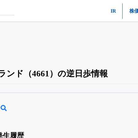
IR
株
ンド（4661）の逆日歩情報
空売り・信用需給
がさらに詳しく見られる
24日まで完全無料
でβ版をはじめる
OFFと米株版の先行利用も付きます
発生履歴