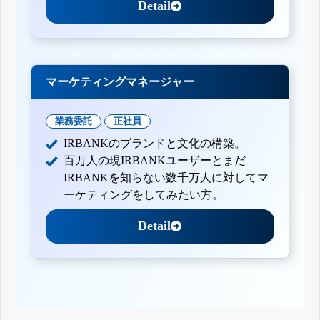
Detail
マーケティングマネージャー
業務委託
正社員
IRBANKのブランドと文化の構築。
百万人の現IRBANKユーザーとまだ
IRBANKを知らない数千万人に対してマ
ーケティングをしてみたい方。
Detail