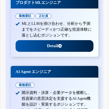
プロダクトMLエンジニア
業務委託
正社員
MLとLLMを掛け合わせ、分析から予測
までをスピーディかつ正確な投資体験に
落とし込むポジションです。
Detail
AI Agent エンジニア
業務委託
開示資料・決算・企業データを横断し、
投資家の意思決定を支援するAI Agent機
能を設計・実装するポジションです。