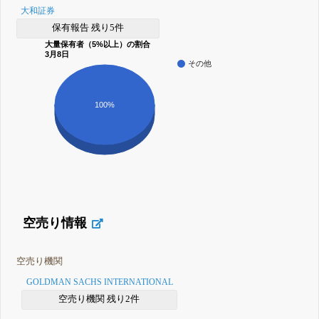
大和証券
保有報告 残り5件
大量保有者（5%以上）の割合
3月8日
その他
100%
空売り情報
空売り機関
GOLDMAN SACHS INTERNATIONAL
空売り機関 残り2件