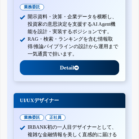
業務委託
開示資料・決算・企業データを横断し、
投資家の意思決定を支援するAI Agent機
能を設計・実装するポジションです。
RAG・検索・ランキングを含む情報取
得/推論パイプラインの設計から運用まで
一気通貫で担います。
Detail
UI/UXデザイナー
業務委託
正社員
IRBANK初の一人目デザイナーとして、
複雑な金融情報を美しく直感的に届ける