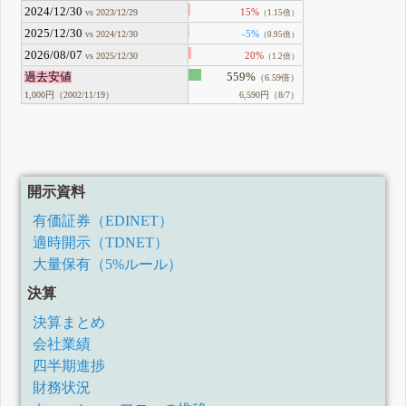
2024/12/30
15%
vs 2023/12/29
（1.15倍）
2025/12/30
-5%
vs 2024/12/30
（0.95倍）
2026/08/07
20%
vs 2025/12/30
（1.2倍）
過去安値
559%
（6.59倍）
1,000円（2002/11/19）
6,590円（8/7）
開示資料
有価証券（EDINET）
適時開示（TDNET）
大量保有（5%ルール）
決算
決算まとめ
会社業績
四半期進捗
財務状況