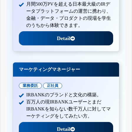
月間500万PVを超える日本最大級のIRデ
ータプラットフォームの運営に携わり、
金融・データ・プロダクトの現場を学生
のうちから体験できます。
Detail
マーケティングマネージャー
業務委託
正社員
IRBANKのブランドと文化の構築。
百万人の現IRBANKユーザーとまだ
IRBANKを知らない数千万人に対してマ
ーケティングをしてみたい方。
Detail