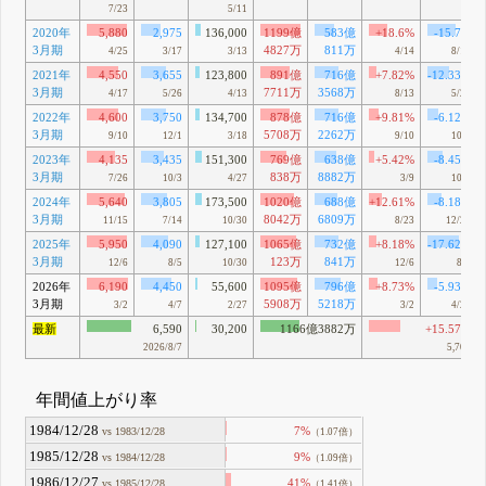
7/23
5/11
2020年
5,880
2,975
136,000
1199億
583億
+18.6%
-15.7%
3月期
4827万
811万
4/25
3/17
3/13
4/14
8/13
2021年
4,550
3,655
123,800
891億
716億
+7.82%
-12.33%
3月期
7711万
3568万
4/17
5/26
4/13
8/13
5/26
2022年
4,600
3,750
134,700
878億
716億
+9.81%
-6.12%
3月期
5708万
2262万
9/10
12/1
3/18
9/10
10/5
2023年
4,135
3,435
151,300
769億
638億
+5.42%
-8.45%
3月期
838万
8882万
7/26
10/3
4/27
3/9
10/3
2024年
5,640
3,805
173,500
1020億
688億
+12.61%
-8.18%
3月期
8042万
6809万
11/15
7/14
10/30
8/23
12/25
2025年
5,950
4,090
127,100
1065億
732億
+8.18%
-17.62%
3月期
123万
841万
12/6
8/5
10/30
12/6
8/5
2026年
6,190
4,450
55,600
1095億
796億
+8.73%
-5.93%
3月期
5908万
5218万
3/2
4/7
2/27
3/2
4/27
最新
6,590
30,200
1166億3882万
+15.57%
2026/8/7
5,702
年間値上がり率
1984/12/28
7%
vs 1983/12/28
（1.07倍）
1985/12/28
9%
vs 1984/12/28
（1.09倍）
1986/12/27
41%
vs 1985/12/28
（1.41倍）