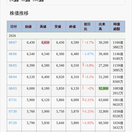
株価推移
前日
出来
時価
2
日付
始値
高値
安値
終値
比
高
総額
乖
2026
08/07
6,430
6,650
6,430
6,590
+1.7%
30,200
1166億
+15
3882万
08/06
6,540
6,540
6,300
6,480
-1.07%
39,400
1146億
+14
9189万
08/05
6,390
6,580
6,340
6,550
+3.8%
27,200
1159億
+16
3085万
08/04
6,120
6,400
6,020
6,310
+3.1%
51,200
1116億
+13
8300万
08/03
6,000
6,180
5,850
6,120
+2%
92,800
1083億
+11
2012万
07/31
5,900
6,120
5,860
6,000
+2.21%
63,600
1061億
+9
9620万
07/30
5,760
5,900
5,750
5,870
+1.21%
32,800
1038億
+7
9528万
07/29
5,790
5,830
5,640
5,800
+1.05%
60,500
1026億
+6
5632万