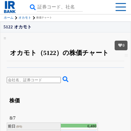
ホーム
オカモト
株価チャート
5122 オカモト
0
オカモト（5122）の株価チャート
β版IRBANKでは、
8月24日まで完全無料
四半期業績・決算の進捗
がさらに
詳しく見られる
無料でβ版をはじめる
登録すると永久30%OFFと米株版の先行利用も付きます
株価
8/7
前日
6,480
(8/6)