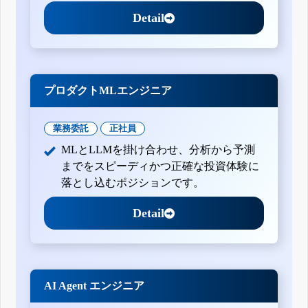
Detail
プロダクトMLエンジニア
業務委託
正社員
MLとLLMを掛け合わせ、分析から予測
までをスピーディかつ正確な投資体験に
落とし込むポジションです。
Detail
AI Agent エンジニア