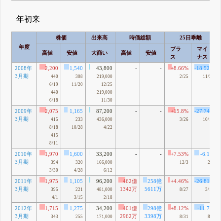
年初来
株価
出来高
時価総額
25日乖離
年度
プラ
マイ
高値
安値
大商い
高値
安値
ス
ナス
2008年
2,200
1,540
43,800
-
-
+8.66%
-18.52%
3月期
440
308
219,000
2/25
11/20
6/19
11/20
12/25
440
219,000
6/18
11/30
2009年
2,075
1,165
87,200
-
-
+15.8%
-27.74%
3月期
415
233
436,000
3/26
10/10
8/18
10/28
4/22
415
8/11
2010年
1,970
1,600
33,200
-
-
+7.53%
-6.1%
3月期
394
320
166,000
12/3
2/1
3/30
4/28
6/12
2011年
1,975
1,105
96,200
462億
258億
+4.46%
-26.81%
3月期
1342万
5611万
395
221
481,000
8/27
3/15
4/1
3/15
2/18
2012年
1,715
1,275
34,200
401億
298億
+8.12%
-11.7%
3月期
2962万
3398万
343
255
171,000
8/31
8/9