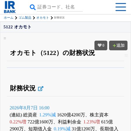
ホーム
ゴム製品
オカモト
財務状況
5122 オカモト
0
追加
オカモト（5122）の財務状況
β版IRBANKでは、
8月24日まで完全無料
四半期業績・決算の進捗
がさらに
詳しく見られる
無料でβ版をはじめる
登録すると永久30%OFFと米株版の先行利用も付きます
財務状況
2026年8月7日 16:00
(連結) 総資産
1.29%減
1620億4200万、株主資本
0.22%増
722億1600万、利益剰余金
1.23%増
615億
2900万、短期借入金
0.19%減
31億1200万、長期借入