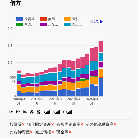
借方
投資等
無形…
有形…
1/2
その…
たな…
売上…
2,0…
1,5…
1,0…
500
億
0
2008年3
2012年3
2016年3
2020年3
2024年3
月
月
月
月
月
3
5
10
投資等
無形固定資産
有形固定資産
その他流動資産
たな卸資産
売上債権
現金等