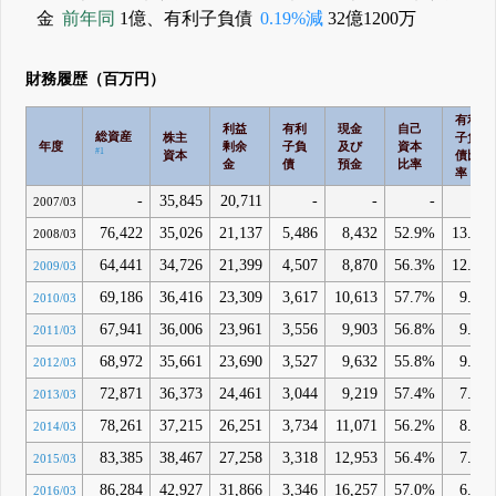
金
前年同
1億、有利子負債
0.19%減
32億1200万
財務履歴（百万円）
有利
利益
有利
現金
自己
総資産
株主
子負
年度
剰余
子負
及び
資本
#1
資本
債比
金
債
預金
比率
率
-
35,845
20,711
-
-
-
-
2007/03
76,422
35,026
21,137
5,486
8,432
52.9%
13.6%
2008/03
64,441
34,726
21,399
4,507
8,870
56.3%
12.4%
2009/03
69,186
36,416
23,309
3,617
10,613
57.7%
9.1%
2010/03
67,941
36,006
23,961
3,556
9,903
56.8%
9.2%
2011/03
68,972
35,661
23,690
3,527
9,632
55.8%
9.2%
2012/03
72,871
36,373
24,461
3,044
9,219
57.4%
7.3%
2013/03
78,261
37,215
26,251
3,734
11,071
56.2%
8.5%
2014/03
83,385
38,467
27,258
3,318
12,953
56.4%
7.1%
2015/03
86,284
42,927
31,866
3,346
16,257
57.0%
6.8%
2016/03