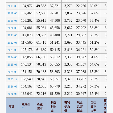
94,972
49,588
37,521
3,270
22,266
60.0%
5.7%
2017/03
107,464
52,650
42,781
3,837
23,676
57.6%
6.2%
2018/03
108,262
55,915
47,306
3,732
23,070
58.4%
5.9%
2019/03
104,081
55,981
45,658
3,667
27,202
58.8%
6.0%
2020/03
112,070
59,383
49,480
3,721
29,687
60.3%
5.5%
2021/03
117,560
61,418
51,241
3,698
33,445
61.2%
5.1%
2022/03
127,176
61,639
52,115
3,418
34,221
59.8%
4.5%
2023/03
143,858
66,790
55,612
3,350
39,872
61.6%
3.8%
2024/03
146,134
70,519
58,855
3,338
41,337
64.6%
3.5%
2025/03
151,151
70,188
58,893
3,326
37,088
65.3%
3.4%
2025/09
158,540
70,845
59,551
3,320
33,707
65.2%
3.2%
2025/12
164,167
72,055
60,779
3,218
34,272
67.3%
2.9%
2026/03
162,042
72,216
61,529
3,212
30,947
67.4%
2.9%
2026/06
有利
利益
有利
現金
自己
総資産
株主
子負
年度
剰余
子負
及び
資本
#1
資本
債比
金
債
預金
比率
率