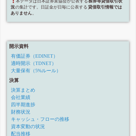
本データは日本証券業協会が公表する
株券等貸借取引状
況
の集計です。日証金が日毎に公表する
貸借取引情報では
ありません
。
開示資料
有価証券（EDINET）
適時開示（TDNET）
大量保有（5%ルール）
決算
決算まとめ
会社業績
四半期進捗
財務状況
キャッシュ・フローの推移
資本変動の状況
配当推移