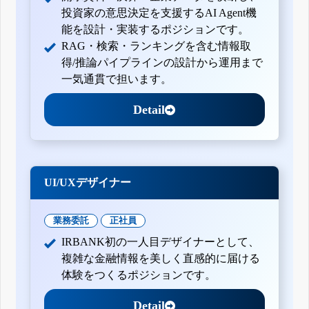
投資家の意思決定を支援するAI Agent機
能を設計・実装するポジションです。
RAG・検索・ランキングを含む情報取
得/推論パイプラインの設計から運用まで
一気通貫で担います。
Detail
UI/UXデザイナー
業務委託
正社員
IRBANK初の一人目デザイナーとして、
複雑な金融情報を美しく直感的に届ける
体験をつくるポジションです。
Detail