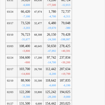
59,820
79,280
60,724
03/31
89,050
-6,600
+77,500
-12,013
66,420
1,780
72,737
03/24
47,974
-7,100
-4,700
-6,311
73,520
6,480
79,048
03/17
32,477
-3,203
-19,670
-380
76,723
26,150
79,428
03/10
68,308
-31,677
-24,500
-198,997
108,400
50,650
278,425
03/03
40,645
+3,800
-47,092
+40,591
104,600
97,742
237,834
02/24
17,200
+900
-14,700
+30,200
103,700
112,442
207,634
02/17
26,700
+14,800
-6,200
+19,799
88,900
118,642
187,835
02/10
35,500
-33,300
-6,600
-6,190
122,200
125,242
194,025
02/03
33,800
-9,300
-29,200
-9,000
131,500
154,442
203,025
01/27
6,600