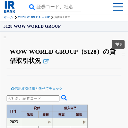
WOW WORLD GROUP
ホーム
貸借取引状況
5128 WOW WORLD GROUP
0
WOW WORLD GROUP（5128）の貸
借取引状況
β版IRBANKでは、
8月24日まで完全無料
空売り・信用需給
がさらに詳しく
見られる
無料でβ版をはじめる
信用取引情報と併せてチェック
登録すると永久30%OFFと米株版の先行利用も付きます
貸付
借入自己
日付
残高
新規
残高
残高
2023
株
株