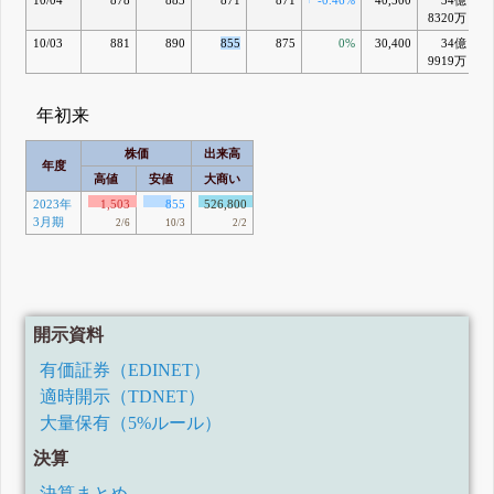
10/04
878
883
871
871
-0.46%
40,500
34億
8320万
10/03
881
890
855
875
0%
30,400
34億
9919万
年初来
株価
出来高
年度
高値
安値
大商い
2023年
1,503
855
526,800
3月期
2/6
10/3
2/2
開示資料
有価証券（EDINET）
適時開示（TDNET）
大量保有（5%ルール）
決算
決算まとめ