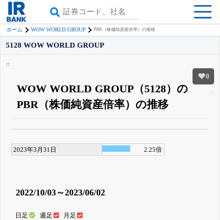
WOW WORLD GROUP
ホーム
PBR（株価純資産倍率）の推移
5128 WOW WORLD GROUP
0
WOW WORLD GROUP（5128）の
PBR（株価純資産倍率）の推移
β版IRBANKでは、
8月24日まで完全無料
四半期業績・決算の進捗
がさらに
詳しく見られる
無料でβ版をはじめる
2023年3月31日
2.25倍
登録すると永久30%OFFと米株版の先行利用も付きます
2022/10/03～2023/06/02
日足
週足
月足