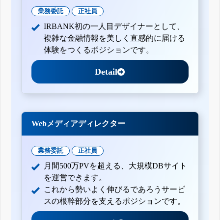
業務委託
正社員
IRBANK初の一人目デザイナーとして、
複雑な金融情報を美しく直感的に届ける
体験をつくるポジションです。
Detail
Webメディアディレクター
業務委託
正社員
月間500万PVを超える、大規模DBサイト
を運営できます。
これから勢いよく伸びるであろうサービ
スの根幹部分を支えるポジションです。