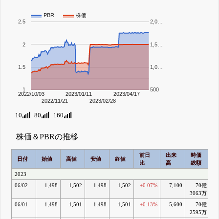
PBR
株価
2.5
2,0…
2
1,5…
1.5
1,0…
1
500
2022/10/03
2023/01/11
2023/04/17
2022/11/21
2023/02/28
10
80
160
株価＆PBRの推移
前日
出来
時価
2
日付
始値
高値
安値
終値
比
高
総額
2023
06/02
1,498
1,502
1,498
1,502
+0.07%
7,100
70億
+
3063万
06/01
1,498
1,501
1,498
1,501
+0.13%
5,600
70億
2595万