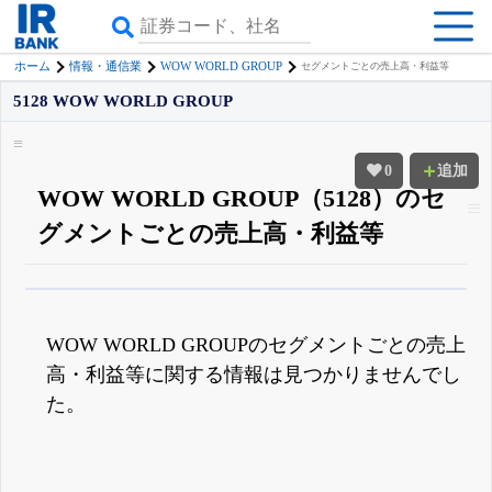
WOW WORLD GROUP
ホーム
情報・通信業
セグメントごとの売上高・利益等
5128 WOW WORLD GROUP
0
追加
WOW WORLD GROUP（5128）のセ
グメントごとの売上高・利益等
β版IRBANKでは、
8月24日まで完全無料
四半期業績・決算の進捗
がさらに
詳しく見られる
無料でβ版をはじめる
WOW WORLD GROUPのセグメントごとの売上
登録すると永久30%OFFと米株版の先行利用も付きます
高・利益等に関する情報は見つかりませんでし
た。