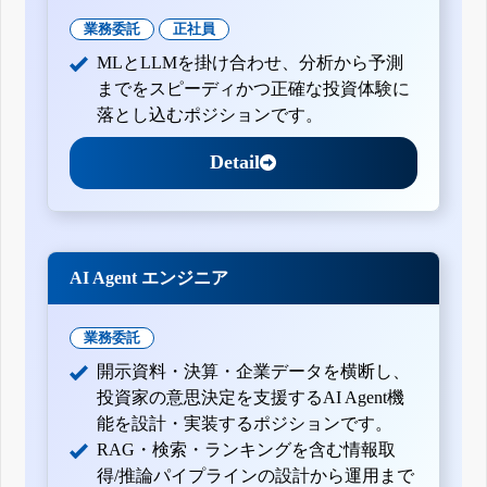
業務委託
正社員
MLとLLMを掛け合わせ、分析から予測
までをスピーディかつ正確な投資体験に
落とし込むポジションです。
Detail
AI Agent エンジニア
業務委託
開示資料・決算・企業データを横断し、
投資家の意思決定を支援するAI Agent機
能を設計・実装するポジションです。
RAG・検索・ランキングを含む情報取
得/推論パイプラインの設計から運用まで