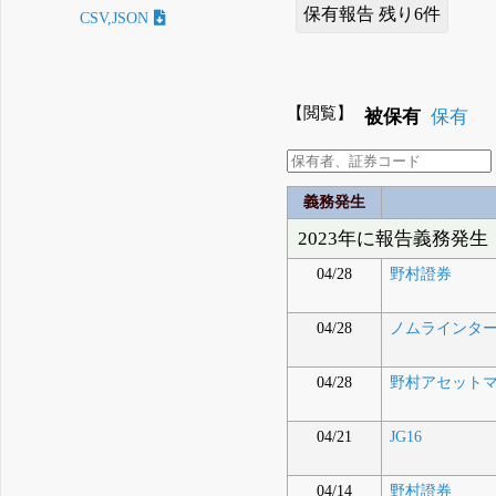
保有報告 残り6件
CSV,JSON
【閲覧】
被保有
保有
義務発生
2023年に報告義務発生
04/28
野村證券
04/28
ノムラインターナシ
04/28
野村アセット
04/21
JG16
04/14
野村證券