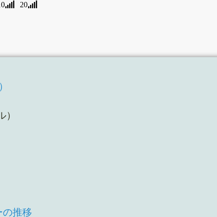
10
20
T）
）
ル）
ーの推移