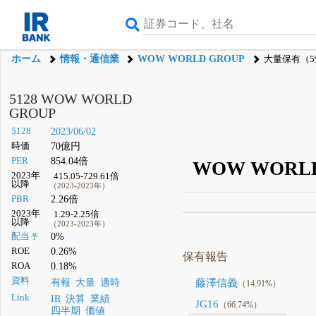
ホーム
情報・通信業
WOW WORLD GROUP
大量保有（
5128 WOW WORLD
GROUP
5128
2023/06/02
時価
70億円
PER
854.04倍
WOW WOR
2023年
415.05-729.61倍
以降
（2023-2023年）
PBR
2.26倍
2023年
1.29-2.25倍
β版IRBANKでは、
8月
以降
（2023-2023年）
配当
0%
予
無料
ROE
0.26%
保有報告
登録すると永久30%
ROA
0.18%
資料
有報
大量
適時
藤澤信義
（14.91%）
Link
IR
決算
業績
JG16
（66.74%）
四半期
価値