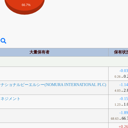
66.7%
大量保有者
保有状
-0.0
0.
0.26→
ョナルピーエルシー(NOMURA INTERNATIONAL PLC)
-1.1
2.
4.03→
マネジメント
-0.1
1.
1.23→
-1.8
66.
68.63→
+0.2