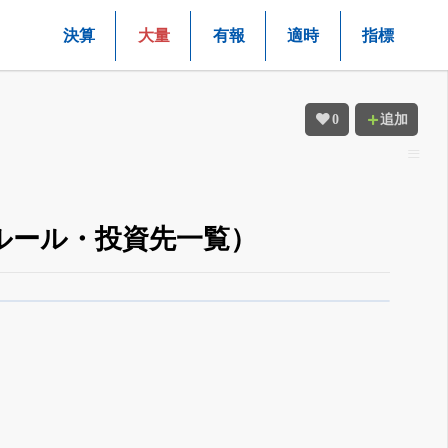
決算
大量
有報
適時
指標
0
追加
5%ルール・投資先一覧）