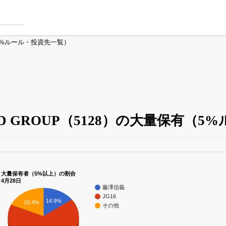
5%ルール・投資先一覧）
LD GROUP（5128）の大量保有（
大量保有・アクティビスト
がさらに詳しく分かる
24日まで完全無料
でβ版をはじめる
大量保有者（5%以上）の割合
4月28日
OFFと米株版の先行利用も付きます
藤澤信義
JG16
14.9%
18.4%
その他