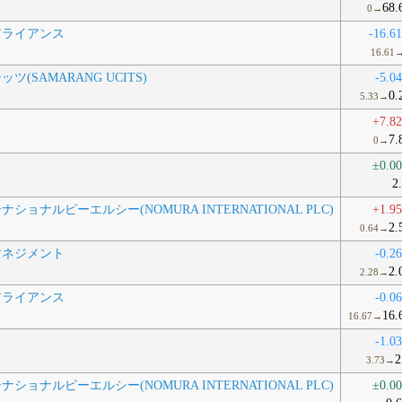
68.
0→
アライアンス
-16.6
16.61
(SAMARANG UCITS)
-5.0
0.
5.33→
+7.8
7.
0→
±0.0
2
ョナルピーエルシー(NOMURA INTERNATIONAL PLC)
+1.9
2.
0.64→
マネジメント
-0.2
2.
2.28→
アライアンス
-0.0
16.
16.67→
-1.0
2
3.73→
ョナルピーエルシー(NOMURA INTERNATIONAL PLC)
±0.0