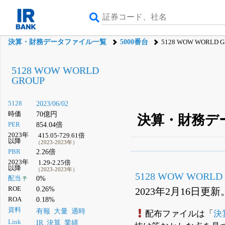
決算・財務データファイル一覧
5000番台
5128 WOW WORLD 
5128 WOW WORLD
GROUP
5128
2023/06/02
時価
70億円
決算・財務デ
PER
854.04倍
2023年
415.05-729.61倍
以降
（2023-2023年）
PBR
2.26倍
β版IRBANKでは、
8月
2023年
1.29-2.25倍
以降
（2023-2023年）
無料
5128 WOW WORLD
配当
0%
予
登録すると永久30%
ROE
0.26%
2023年2月16日更新
ROA
0.18%
資料
有報
大量
適時
配布ファイルは「
決
Link
IR
決算
業績