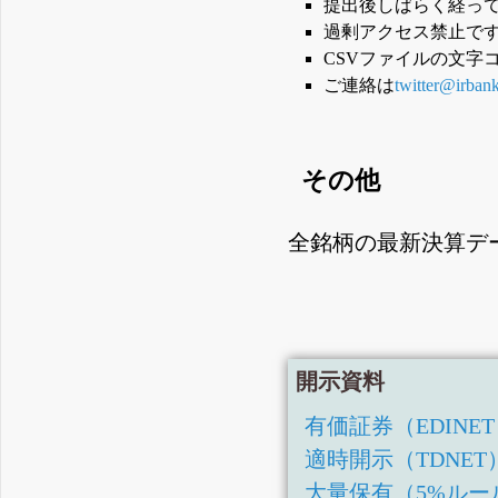
提出後しばらく経っ
過剰アクセス禁止で
CSVファイルの文字
ご連絡は
twitter@irban
その他
全銘柄の最新決算デ
開示資料
有価証券（EDINE
適時開示（TDNET
大量保有（5%ルー