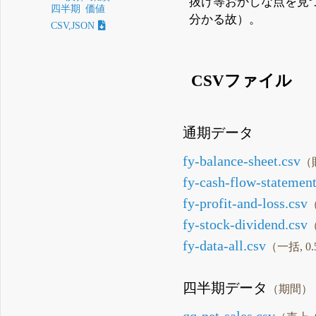
抜け等おかしな点を見
四半期
価値
分かる故）。
CSV,JSON
CSVファイル
通期データ
fy-balance-sheet.csv
（財
fy-cash-flow-statement
fy-profit-and-loss.csv
（
fy-stock-dividend.csv
（
fy-data-all.csv
（一括, 0.
四半期データ
（期間）