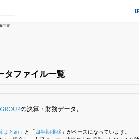
I
GROUP
ータファイル一覧
四半期業績・決算の進捗
がさらに詳しく見られる
24日まで完全無料
でβ版をはじめる
 GROUP
の決算・財務データ。
OFFと米株版の先行利用も付きます
。
算まとめ
」と「
四半期推移
」がベースになっています。