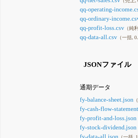
qq-net-sales.csv
（売上, 
qq-operating-income.c
qq-ordinary-income.cs
qq-profit-loss.csv
（純利,
qq-data-all.csv
（一括, 0
JSONファイル
通期データ
fy-balance-sheet.json
（
fy-cash-flow-statement
fy-profit-and-loss.json
fy-stock-dividend.json
fy-data-all.json
（一括, 1