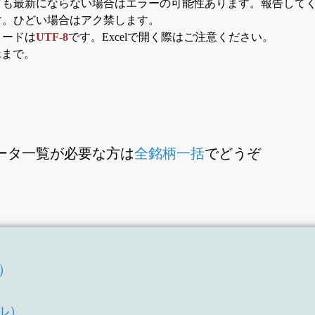
ても最新にならない場合はエラーの可能性あります。報告して
す。ひどい場合はアク禁します。
コードは
UTF-8
です。Excelで開く際はご注意ください。
k
まで。
ータ一覧が必要な方は
全銘柄一括
でどうぞ
T）
）
ル）