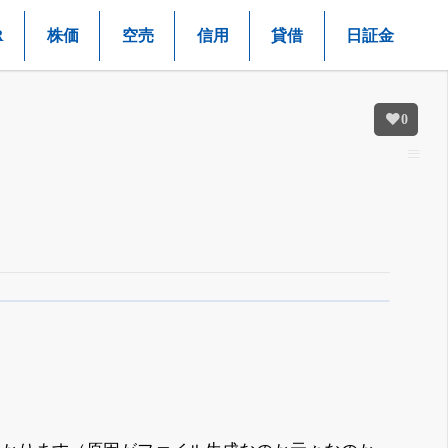
R
株価
空売
信用
貸借
日証金
0