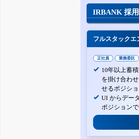
IRBANK 採
フルスタックエ
正社員
業務委託
10年以上蓄
を掛け合わせ
せるポジショ
UI からデ
ポジションで