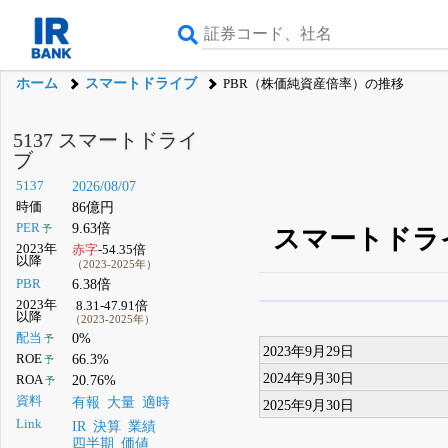
ホーム
スマートドライブ
PBR（株価純資産倍率）の推移
5137 スマートドライ
ブ
5137
2026/08/07
時価
86億円
PER
9.63倍
予
スマートドライ
2023年
赤字
-54.35倍
以降
（2023-2025年）
PBR
6.38倍
2023年
8.31-47.91倍
β版IRBANKでは、
8月
以降
（2023-2025年）
配当
0%
予
無料
2023年9月29日
ROE
66.3%
予
登録すると永久30%
2024年9月30日
ROA
20.76%
予
資料
有報
大量
適時
2025年9月30日
Link
IR
決算
業績
四半期
価値