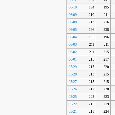
06/10
194
195
06/09
210
211
06/08
213
216
06/05
196
238
06/04
195
196
06/03
211
211
06/02
211
215
06/01
215
217
05/29
217
220
05/28
213
215
05/27
215
215
05/26
217
220
05/25
222
223
05/22
215
219
05/21
218
224