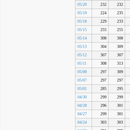
05/20
232
232
05/19
224
235
05/18
229
233
05/15
255
255
05/14
308
308
05/13
304
309
05/12
307
307
05/11
308
313
05/08
297
309
05/07
297
297
05/01
285
295
04/30
299
299
04/28
296
301
04/27
299
301
04/24
303
303