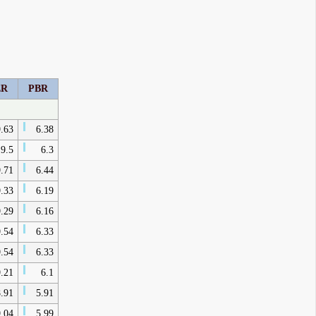
ER
PBR
.63
6.38
9.5
6.3
.71
6.44
.33
6.19
.29
6.16
.54
6.33
.54
6.33
.21
6.1
.91
5.91
.04
5.99