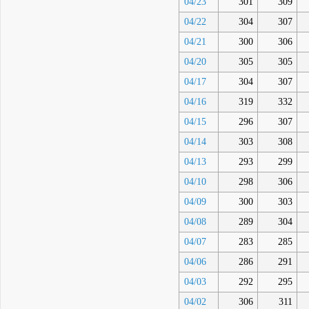
04/23
301
309
04/22
304
307
04/21
300
306
04/20
305
305
04/17
304
307
04/16
319
332
04/15
296
307
04/14
303
308
04/13
293
299
04/10
298
306
04/09
300
303
04/08
289
304
04/07
283
285
04/06
286
291
04/03
292
295
04/02
306
311