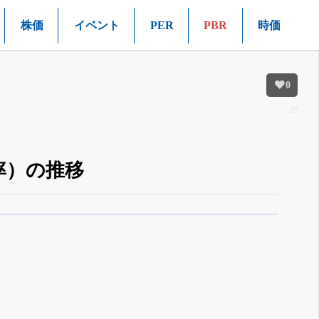
株価
イベント
PER
PBR
時価
0
率）の推移