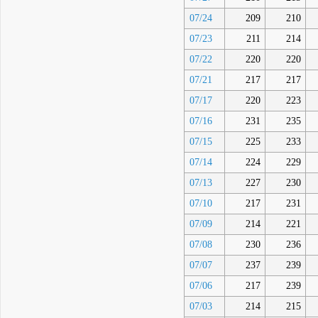
07/24
209
210
07/23
211
214
07/22
220
220
07/21
217
217
07/17
220
223
07/16
231
235
07/15
225
233
07/14
224
229
07/13
227
230
07/10
217
231
07/09
214
221
07/08
230
236
07/07
237
239
07/06
217
239
07/03
214
215