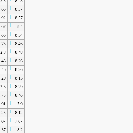
2.8
8.48
.63
8.37
.92
8.57
.67
8.4
.88
8.54
.75
8.46
2.8
8.48
.46
8.26
.46
8.26
.29
8.15
2.5
8.29
.75
8.46
.91
7.9
.25
8.12
.87
7.87
.37
8.2