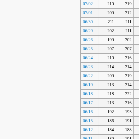
07/02
210
219
07/01
209
212
06/30
211
211
06/29
202
211
06/26
199
202
06/25
207
207
06/24
210
216
06/23
214
214
06/22
209
219
06/19
213
214
06/18
218
222
06/17
213
216
06/16
192
193
06/15
186
191
06/12
184
188
06/11
189
191