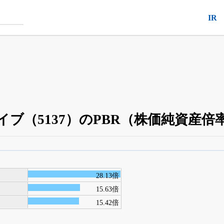
IR
ブ（5137）のPBR（株価純資産倍
四半期業績・決算の進捗
がさらに詳しく見られる
24日まで完全無料
でβ版をはじめる
28.13倍
OFFと米株版の先行利用も付きます
15.63倍
15.42倍