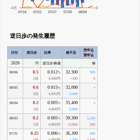
-4万
0
07/16
07/22
07/27
07/30
08/04
逆日歩の発生履歴
売申込
日付
逆日歩
比率
株不足
買申込
2026
円
逆日歩/株価
株
0.5
0.012
32,300
08/06
%
300
2日
4,080円
+300
0
0.6
0.015
32,000
-
08/05
%
3日
4,065円
-3,400
0.2
0.005
35,400
-
08/04
%
1日
4,060円
-3,900
0.2
0.005
39,300
08/03
%
3,200
1日
4,065円
+3,000
200
0.25
0.006
36,300
07/31
%
400
1日
4,085円
-1,700
2,100