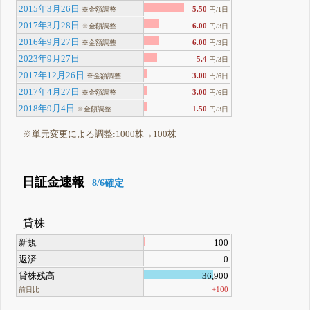
2015年3月26日
5.50
※金額調整
円/1日
2017年3月28日
6.00
※金額調整
円/3日
2016年9月27日
6.00
※金額調整
円/3日
2023年9月27日
5.4
円/3日
2017年12月26日
3.00
※金額調整
円/6日
2017年4月27日
3.00
※金額調整
円/6日
2018年9月4日
1.50
※金額調整
円/3日
※単元変更による調整:1000株→100株
日証金速報
8/6確定
貸株
新規
100
返済
0
貸株残高
36,900
+100
前日比