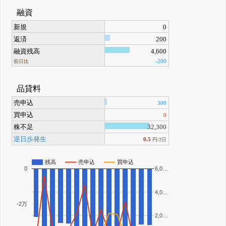
融資
新規
0
返済
200
融資残高
4,600
-200
前日比
品貸料
売申込
300
買申込
0
株不足
32,300
逆日歩発生
0.5
円/2日
残高
売申込
買申込
0
6,0…
4,0…
-2万
2,0…