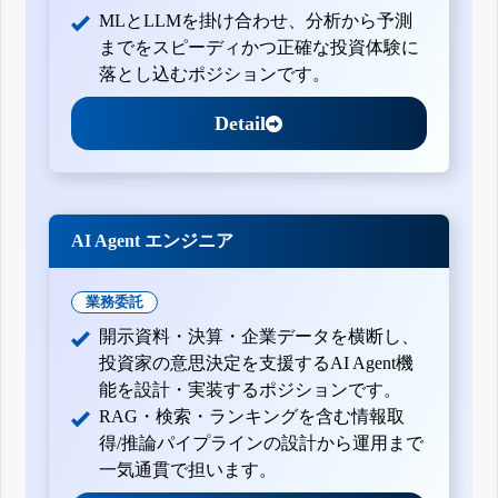
MLとLLMを掛け合わせ、分析から予測
までをスピーディかつ正確な投資体験に
落とし込むポジションです。
Detail
AI Agent エンジニア
業務委託
開示資料・決算・企業データを横断し、
投資家の意思決定を支援するAI Agent機
能を設計・実装するポジションです。
RAG・検索・ランキングを含む情報取
得/推論パイプラインの設計から運用まで
一気通貫で担います。