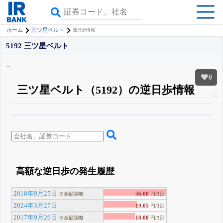
ホーム
三ツ星ベルト
逆日歩情報
5192 三ツ星ベルト
0
三ツ星ベルト（5192）の逆日歩情報
β版IRBANKでは、
8月24日まで完全無料
空売り・信用需給
がさらに詳しく
見られる
無料でβ版をはじめる
登録すると永久30%OFFと米株版の先行利用も付きます
高額な逆日歩の発生履歴
2018年9月25日
36.00
※金額調整
円/3日
2024年3月27日
19.05
円/3日
2017年9月26日
18.00
※金額調整
円/3日