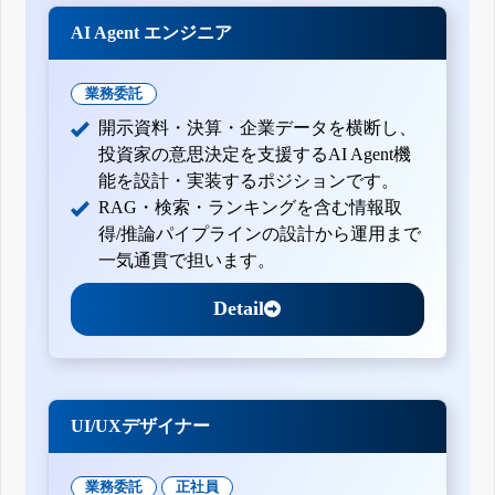
AI Agent エンジニア
業務委託
開示資料・決算・企業データを横断し、
投資家の意思決定を支援するAI Agent機
能を設計・実装するポジションです。
RAG・検索・ランキングを含む情報取
得/推論パイプラインの設計から運用まで
一気通貫で担います。
Detail
UI/UXデザイナー
業務委託
正社員