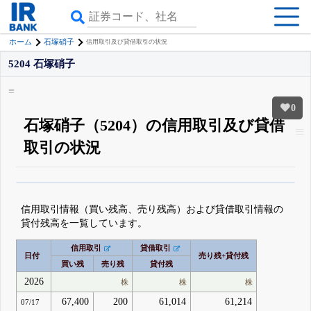
ホーム
石塚硝子
信用取引及び貸借取引の状況
5204 石塚硝子
0
石塚硝子（5204）の信用取引及び貸借
取引の状況
β版IRBANKでは、
8月24日まで完全無料
空売り・信用需給
がさらに詳しく
見られる
無料でβ版をはじめる
信用取引情報（買い残高、売り残高）および貸借取引情報の
登録すると永久30%OFFと米株版の先行利用も付きます
貸付残高を一覧しています。
信用取引
貸借取引
日付
売り残+貸付残
買い残
売り残
貸付残
2026
株
株
株
67,400
200
61,014
61,214
07/17