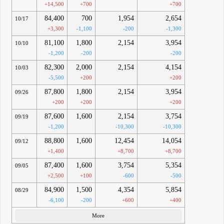
+14,500
+700
+700
84,400
700
1,954
2,654
10/17
+3,300
-1,100
-200
-1,300
81,100
1,800
2,154
3,954
10/10
-1,200
-200
-200
82,300
2,000
2,154
4,154
10/03
-5,500
+200
+200
87,800
1,800
2,154
3,954
09/26
+200
+200
+200
87,600
1,600
2,154
3,754
09/19
-1,200
-10,300
-10,300
88,800
1,600
12,454
14,054
09/12
+1,400
+8,700
+8,700
87,400
1,600
3,754
5,354
09/05
+2,500
+100
-600
-500
84,900
1,500
4,354
5,854
08/29
-6,100
-200
+600
+400
More